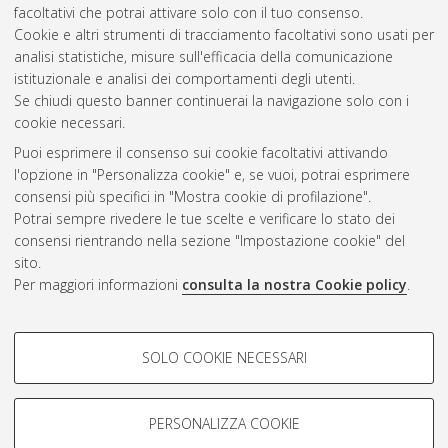
2010
(2)
facoltativi che potrai attivare solo con il tuo consenso.
2008
(1)
Cookie e altri strumenti di tracciamento facoltativi sono usati per
2007
(1)
analisi statistiche, misure sull'efficacia della comunicazione
istituzionale e analisi dei comportamenti degli utenti.
Se chiudi questo banner continuerai la navigazione solo con i
cookie necessari.
Atom
Puoi esprimere il consenso sui cookie facoltativi attivando
Rss 1.0
l'opzione in "Personalizza cookie" e, se vuoi, potrai esprimere
consensi più specifici in "Mostra cookie di profilazione".
Rss 2.0
Potrai sempre rivedere le tue scelte e verificare lo stato dei
consensi rientrando nella sezione "Impostazione cookie" del
sito.
AMS Dottorato
Per maggiori informazioni
consulta la nostra Cookie policy
.
ISSN: 2038-7946
Servizio implementato e gestito da
AlmaDL
COOKIE DI PROFILAZIONE -
Impostazioni Cookie
SOLO COOKIE NECESSARI
Informativa sulla privacy
FACOLTATIVI
Condizioni d’uso del sito
Si tratta di cookie utilizzati per analizzare le caratteristiche della
navigazione degli utenti, creare profili in base al loro comportamento
PERSONALIZZA COOKIE
sul sito, per analisi di marketing.