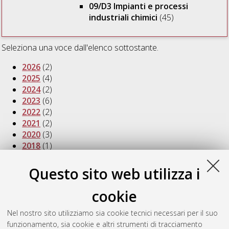
09/D3 Impianti e processi
industriali chimici
(45)
Seleziona una voce dall'elenco sottostante.
2026
(2)
2025
(4)
2024
(2)
2023
(6)
2022
(2)
2021
(2)
2020
(3)
2018
(1)
2017
(2)
2016
(5)
Questo sito web utilizza i
2015
(5)
2014
(2)
cookie
2013
(2)
2012
(1)
Nel nostro sito utilizziamo sia cookie tecnici necessari per il suo
2011
(2)
funzionamento, sia cookie e altri strumenti di tracciamento