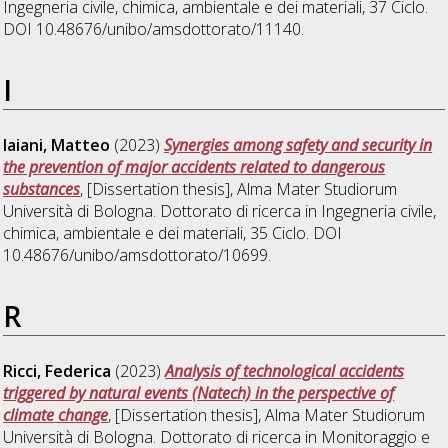
Ingegneria civile, chimica, ambientale e dei materiali
, 37 Ciclo.
DOI 10.48676/unibo/amsdottorato/11140.
I
Iaiani, Matteo
(2023)
Synergies among safety and security in
the prevention of major accidents related to dangerous
substances
, [Dissertation thesis], Alma Mater Studiorum
Università di Bologna. Dottorato di ricerca in
Ingegneria civile,
chimica, ambientale e dei materiali
, 35 Ciclo. DOI
10.48676/unibo/amsdottorato/10699.
R
Ricci, Federica
(2023)
Analysis of technological accidents
triggered by natural events (Natech) in the perspective of
climate change
, [Dissertation thesis], Alma Mater Studiorum
Università di Bologna. Dottorato di ricerca in
Monitoraggio e