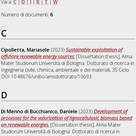
Vai a:
C
|
D
|
I
|
R
|
T
|
W
Numero di documenti:
6
.
C
Cipolletta, Mariasole
(2023)
Sustainable exploitation of
offshore renewable energy sources
, [Dissertation thesis], Alma
Mater Studiorum Università di Bologna. Dottorato di ricerca in
Ingegneria civile, chimica, ambientale e dei materiali
, 35 Ciclo.
DOI 10.48676/unibo/amsdottorato/10693.
D
Di Menno di Bucchianico, Daniele
(2023)
Development of
processes for the valorization of lignocellulosic biomass based
on renewable energies
, [Dissertation thesis], Alma Mater
Studiorum Università di Bologna. Dottorato di ricerca in