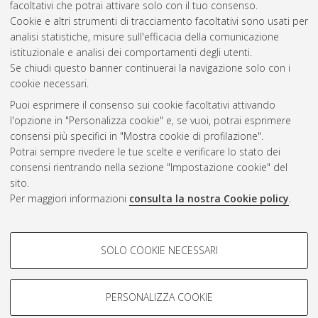
facoltativi che potrai attivare solo con il tuo consenso.
Cookie e altri strumenti di tracciamento facoltativi sono usati per
Questa lista e' stata generata il
Sun Aug 9 20:39:44 2026
analisi statistiche, misure sull'efficacia della comunicazione
CEST
.
istituzionale e analisi dei comportamenti degli utenti.
Se chiudi questo banner continuerai la navigazione solo con i
cookie necessari.
Atom
Puoi esprimere il consenso sui cookie facoltativi attivando
Rss 1.0
l'opzione in "Personalizza cookie" e, se vuoi, potrai esprimere
consensi più specifici in "Mostra cookie di profilazione".
Rss 2.0
Potrai sempre rivedere le tue scelte e verificare lo stato dei
consensi rientrando nella sezione "Impostazione cookie" del
AMS Dottorato
sito.
Per maggiori informazioni
consulta la nostra Cookie policy
.
ISSN: 2038-7946
Servizio implementato e gestito da
AlmaDL
Impostazioni Cookie
COOKIE DI PROFILAZIONE -
SOLO COOKIE NECESSARI
Informativa sulla privacy
FACOLTATIVI
Condizioni d’uso del sito
Si tratta di cookie utilizzati per analizzare le caratteristiche della
navigazione degli utenti, creare profili in base al loro comportamento
PERSONALIZZA COOKIE
sul sito, per analisi di marketing.