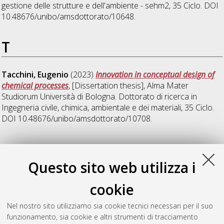
gestione delle strutture e dell'ambiente - sehm2
, 35 Ciclo. DOI
10.48676/unibo/amsdottorato/10648.
T
Tacchini, Eugenio
(2023)
Innovation in conceptual design of
chemical processes
, [Dissertation thesis], Alma Mater
Studiorum Università di Bologna. Dottorato di ricerca in
Ingegneria civile, chimica, ambientale e dei materiali
, 35 Ciclo.
DOI 10.48676/unibo/amsdottorato/10708.
W
Questo sito web utilizza i
Wako, Fekadu Mosisa
(2023)
Characterization of pyrolysis
cookie
and oxidation processes of biomaterials, biomasses and
biofuels
, [Dissertation thesis], Alma Mater Studiorum
Nel nostro sito utilizziamo sia cookie tecnici necessari per il suo
Università di Bologna. Dottorato di ricerca in
Ingegneria civile,
funzionamento, sia cookie e altri strumenti di tracciamento
chimica, ambientale e dei materiali
, 35 Ciclo.