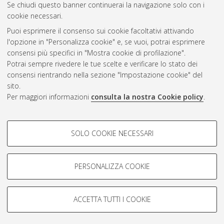
Se chiudi questo banner continuerai la navigazione solo con i
cookie necessari.
Atom
Puoi esprimere il consenso sui cookie facoltativi attivando
Rss 1.0
l'opzione in "Personalizza cookie" e, se vuoi, potrai esprimere
consensi più specifici in "Mostra cookie di profilazione".
Rss 2.0
Potrai sempre rivedere le tue scelte e verificare lo stato dei
consensi rientrando nella sezione "Impostazione cookie" del
sito.
AMS Dottorato
Per maggiori informazioni
consulta la nostra Cookie policy
.
ISSN: 2038-7946
Servizio implementato e gestito da
AlmaDL
Impostazioni Cookie
COOKIE DI PROFILAZIONE -
SOLO COOKIE NECESSARI
Informativa sulla privacy
FACOLTATIVI
Condizioni d’uso del sito
Si tratta di cookie utilizzati per analizzare le caratteristiche della
navigazione degli utenti, creare profili in base al loro comportamento
PERSONALIZZA COOKIE
sul sito, per analisi di marketing.
Mostra cookie di profilazione
ACCETTA TUTTI I COOKIE
Google/Youtube Video
© ALMA MATER STUDIORUM - Università di Bologna, 2007-2026.
COOKIE TECNICI - NECESSARI
Facebook