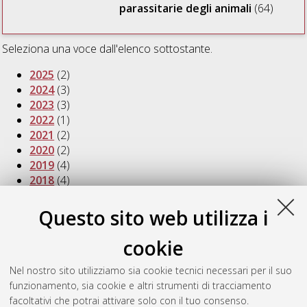
parassitarie degli animali
(64)
Seleziona una voce dall'elenco sottostante.
2025
(2)
2024
(3)
2023
(3)
2022
(1)
2021
(2)
2020
(2)
2019
(4)
2018
(4)
2017
(3)
2016
(3)
Questo sito web utilizza i
2015
(6)
2014
(2)
cookie
2012
(6)
2011
(6)
Nel nostro sito utilizziamo sia cookie tecnici necessari per il suo
2010
(5)
funzionamento, sia cookie e altri strumenti di tracciamento
2009
(4)
facoltativi che potrai attivare solo con il tuo consenso.