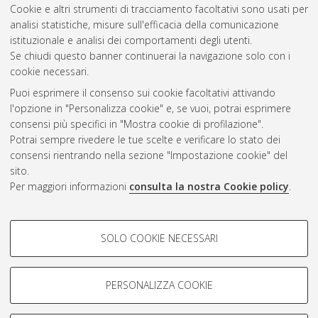
2008
(5)
Cookie e altri strumenti di tracciamento facoltativi sono usati per
2007
(3)
analisi statistiche, misure sull'efficacia della comunicazione
istituzionale e analisi dei comportamenti degli utenti.
Se chiudi questo banner continuerai la navigazione solo con i
cookie necessari.
Atom
Puoi esprimere il consenso sui cookie facoltativi attivando
Rss 1.0
l'opzione in "Personalizza cookie" e, se vuoi, potrai esprimere
consensi più specifici in "Mostra cookie di profilazione".
Rss 2.0
Potrai sempre rivedere le tue scelte e verificare lo stato dei
consensi rientrando nella sezione "Impostazione cookie" del
sito.
AMS Dottorato
Per maggiori informazioni
consulta la nostra Cookie policy
.
ISSN: 2038-7946
Servizio implementato e gestito da
AlmaDL
COOKIE DI PROFILAZIONE -
Impostazioni Cookie
SOLO COOKIE NECESSARI
Informativa sulla privacy
FACOLTATIVI
Condizioni d’uso del sito
Si tratta di cookie utilizzati per analizzare le caratteristiche della
navigazione degli utenti, creare profili in base al loro comportamento
PERSONALIZZA COOKIE
sul sito, per analisi di marketing.
Mostra cookie di profilazione