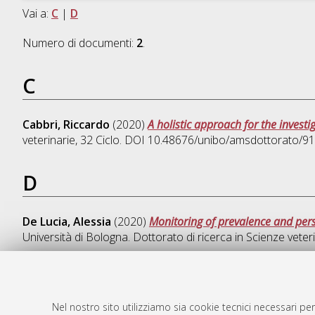
Vai a:
C
|
D
Numero di documenti:
2
.
C
Cabbri, Riccardo
(2020)
A holistic approach for the investi
veterinarie
, 32 Ciclo. DOI 10.48676/unibo/amsdottorato/91
D
De Lucia, Alessia
(2020)
Monitoring of prevalence and persi
Università di Bologna. Dottorato di ricerca in
Scienze veter
Nel nostro sito utilizziamo sia cookie tecnici necessari per
AMS Dotto
Atom