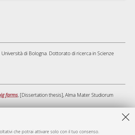
 Università di Bologna. Dottorato di ricerca in
Scienze
pig farms
, [Dissertation thesis], Alma Mater Studiorum
ta lista e' stata generata il
Sat Aug 8 20:39:15 2026 CEST
.
ltativi che potrai attivare solo con il tuo consenso.