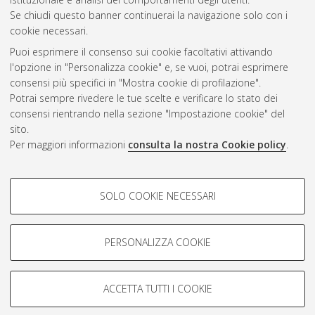
Se chiudi questo banner continuerai la navigazione solo con i
cookie necessari.
Atom
Puoi esprimere il consenso sui cookie facoltativi attivando
Rss 1.0
l'opzione in "Personalizza cookie" e, se vuoi, potrai esprimere
consensi più specifici in "Mostra cookie di profilazione".
Rss 2.0
Potrai sempre rivedere le tue scelte e verificare lo stato dei
consensi rientrando nella sezione "Impostazione cookie" del
sito.
AMS Dottorato
Per maggiori informazioni
consulta la nostra Cookie policy
.
ISSN: 2038-7946
Servizio implementato e gestito da
AlmaDL
Impostazioni Cookie
COOKIE DI PROFILAZIONE -
SOLO COOKIE NECESSARI
Informativa sulla privacy
FACOLTATIVI
Condizioni d’uso del sito
Si tratta di cookie utilizzati per analizzare le caratteristiche della
navigazione degli utenti, creare profili in base al loro comportamento
PERSONALIZZA COOKIE
sul sito, per analisi di marketing.
Mostra cookie di profilazione
ACCETTA TUTTI I COOKIE
Google/Youtube Video
© ALMA MATER STUDIORUM - Università di Bologna, 2007-2026.
COOKIE TECNICI - NECESSARI