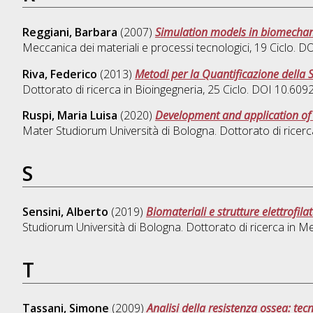
Reggiani, Barbara
(2007)
Simulation models in biomechan
Meccanica dei materiali e processi tecnologici
, 19 Ciclo. 
Riva, Federico
(2013)
Metodi per la Quantificazione della S
Dottorato di ricerca in
Bioingegneria
, 25 Ciclo. DOI 10.60
Ruspi, Maria Luisa
(2020)
Development and application of 
Mater Studiorum Università di Bologna. Dottorato di ricerc
S
Sensini, Alberto
(2019)
Biomateriali e strutture elettrofil
Studiorum Università di Bologna. Dottorato di ricerca in
Me
T
Tassani, Simone
(2009)
Analisi della resistenza ossea: te