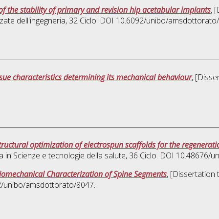
of the stability of primary and revision hip acetabular implants
, 
ate dell'ingegneria
, 32 Ciclo. DOI 10.6092/unibo/amsdottorato
ue characteristics determining its mechanical behaviour
, [Disse
tructural optimization of electrospun scaffolds for the regenerat
a in
Scienze e tecnologie della salute
, 36 Ciclo. DOI 10.48676/
 Biomechanical Characterization of Spine Segments
, [Dissertation
92/unibo/amsdottorato/8047.