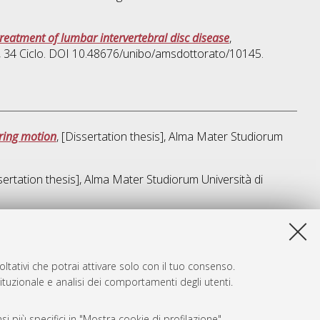
reatment of lumbar intervertebral disc disease
,
, 34 Ciclo. DOI 10.48676/unibo/amsdottorato/10145.
uring motion
, [Dissertation thesis], Alma Mater Studiorum
ssertation thesis], Alma Mater Studiorum Università di
a lista e' stata generata il
Thu Aug 6 20:48:15 2026 CEST
.
ltativi che potrai attivare solo con il tuo consenso.
tituzionale e analisi dei comportamenti degli utenti.
i più specifici in "Mostra cookie di profilazione".