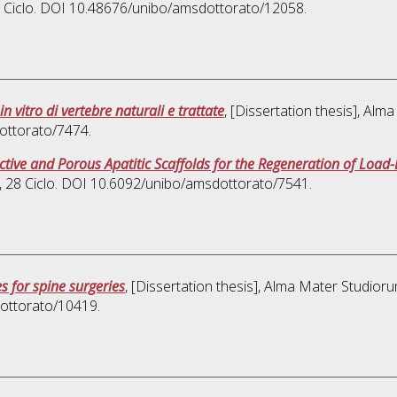
7 Ciclo. DOI 10.48676/unibo/amsdottorato/12058.
 vitro di vertebre naturali e trattate
, [Dissertation thesis], Al
ottorato/7474.
ive and Porous Apatitic Scaffolds for the Regeneration of Load
, 28 Ciclo. DOI 10.6092/unibo/amsdottorato/7541.
 for spine surgeries
, [Dissertation thesis], Alma Mater Studioru
dottorato/10419.