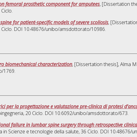
 on femoral prosthetic component for amputees
, [Dissertation t
 Ciclo.
spine for patient-specific models of severe scoliosis
, [Dissertati
5 Ciclo. DOI 10.48676/unibo/amsdottorato/10986.
ro biomechanical characterization
, [Dissertation thesis], Alma 
o/1769.
ci per la progettazione e valutazione pre-clinica di protesi d’anc
oingegneria
, 20 Ciclo. DOI 10.6092/unibo/amsdottorato/673.
onal failure in lumbar spine surgery through retrospective clinica
a in
Scienze e tecnologie della salute
, 36 Ciclo. DOI 10.48676/