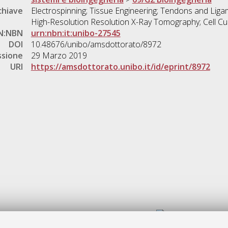
chiave
Electrospinning; Tissue Engineering; Tendons and Ligam
High-Resolution Resolution X-Ray Tomography; Cell Cu
N:NBN
urn:nbn:it:unibo-27545
DOI
10.48676/unibo/amsdottorato/8972
ssione
29 Marzo 2019
URI
https://amsdottorato.unibo.it/id/eprint/8972
Gestione del documento: