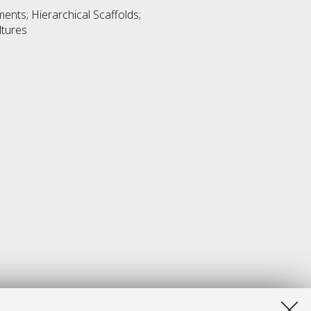
ents; Hierarchical Scaffolds;
ltures