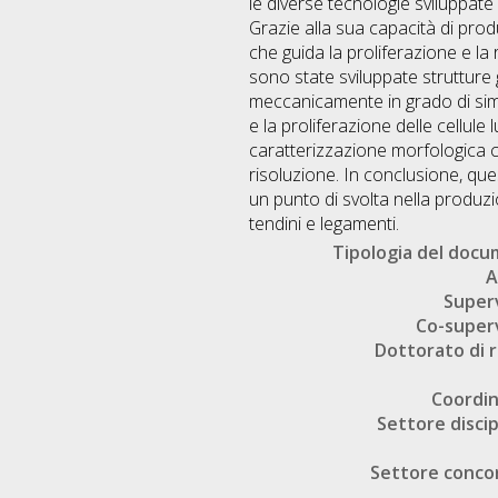
le diverse tecnologie sviluppate 
Grazie alla sua capacità di prod
che guida la proliferazione e la 
sono state sviluppate strutture
meccanicamente in grado di simu
e la proliferazione delle cellule
caratterizzazione morfologica c
risoluzione. In conclusione, que
un punto di svolta nella produzio
tendini e legamenti.
Tipologia del doc
A
Super
Co-super
Dottorato di r
Coordi
Settore discip
Settore conco