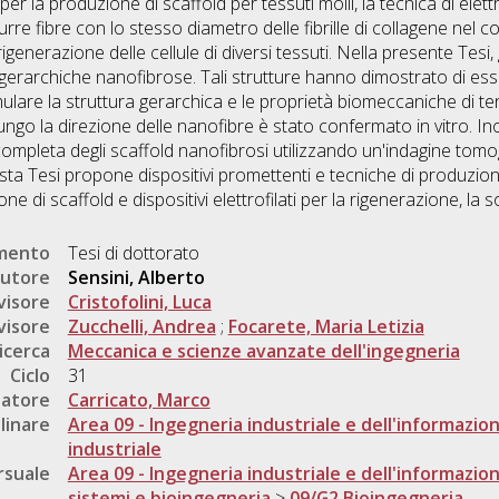
per la produzione di scaffold per tessuti molli, la tecnica di elett
urre fibre con lo stesso diametro delle fibrille di collagene nel
rigenerazione delle cellule di diversi tessuti. Nella presente Tesi
 gerarchiche nanofibrose. Tali strutture hanno dimostrato di e
lare la struttura gerarchica e le proprietà biomeccaniche di ten
 lungo la direzione delle nanofibre è stato confermato in vitro. I
ompleta degli scaffold nanofibrosi utilizzando un'indagine tomog
sta Tesi propone dispositivi promettenti e tecniche di produzion
ne di scaffold e dispositivi elettrofilati per la rigenerazione, la 
umento
Tesi di dottorato
utore
Sensini, Alberto
visore
Cristofolini, Luca
visore
Zucchelli, Andrea
;
Focarete, Maria Letizia
icerca
Meccanica e scienze avanzate dell'ingegneria
Ciclo
31
natore
Carricato, Marco
linare
Area 09 - Ingegneria industriale e dell'informazio
industriale
rsuale
Area 09 - Ingegneria industriale e dell'informazio
sistemi e bioingegneria
>
09/G2 Bioingegneria