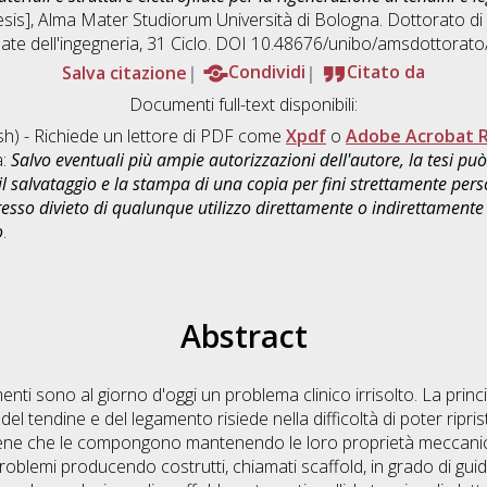
hesis], Alma Mater Studiorum Università di Bologna. Dottorato di 
ate dell'ingegneria
, 31 Ciclo. DOI 10.48676/unibo/amsdottorato
Salva citazione
Condividi
Citato da
Documenti full-text disponibili:
sh) - Richiede un lettore di PDF come
Xpdf
o
Adobe Acrobat 
a:
Salvo eventuali più ampie autorizzazioni dell'autore, la tesi p
il salvataggio e la stampa di una copia per fini strettamente person
sso divieto di qualunque utilizzo direttamente o indirettamente 
o
.
Abstract
menti sono al giorno d'oggi un problema clinico irrisolto. La princi
del tendine e del legamento risiede nella difficoltà di poter ripr
llagene che le compongono mantenendo le loro proprietà meccanic
oblemi producendo costrutti, chiamati scaffold, in grado di guidar