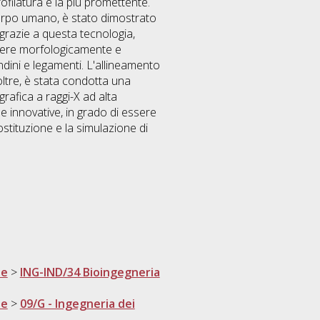
rofilatura è la più promettente.
 corpo umano, è stato dimostrato
, grazie a questa tecnologia,
ssere morfologicamente e
dini e legamenti. L'allineamento
noltre, è stata condotta una
rafica a raggi-X ad alta
e innovative, in grado di essere
sostituzione e la simulazione di
ne
>
ING-IND/34 Bioingegneria
ne
>
09/G - Ingegneria dei