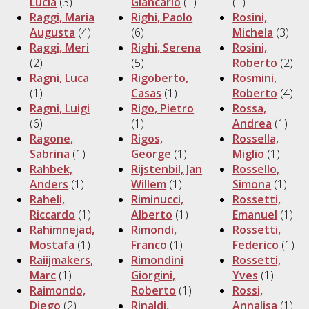
Lucia
(3)
Giancarlo
(1)
(1)
Raggi, Maria
Righi, Paolo
Rosini,
Augusta
(4)
(6)
Michela
(3)
Raggi, Meri
Righi, Serena
Rosini,
(2)
(5)
Roberto
(2)
Ragni, Luca
Rigoberto,
Rosmini,
(1)
Casas
(1)
Roberto
(4)
Ragni, Luigi
Rigo, Pietro
Rossa,
(6)
(1)
Andrea
(1)
Ragone,
Rigos,
Rossella,
Sabrina
(1)
George
(1)
Miglio
(1)
Rahbek,
Rijstenbil, Jan
Rossello,
Anders
(1)
Willem
(1)
Simona
(1)
Raheli,
Riminucci,
Rossetti,
Riccardo
(1)
Alberto
(1)
Emanuel
(1)
Rahimnejad,
Rimondi,
Rossetti,
Mostafa
(1)
Franco
(1)
Federico
(1)
Raiijmakers,
Rimondini
Rossetti,
Marc
(1)
Giorgini,
Yves
(1)
Raimondo,
Roberto
(1)
Rossi,
Diego
(2)
Rinaldi,
Annalisa
(1)