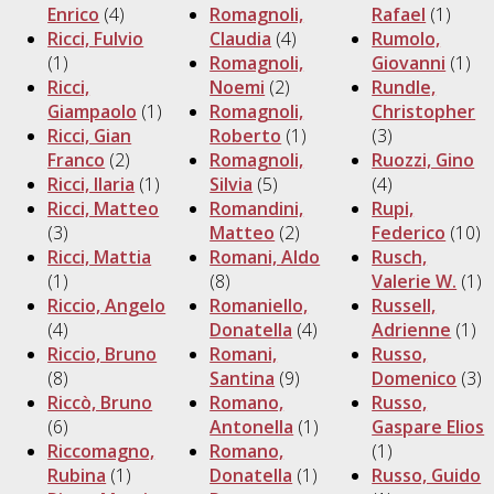
Enrico
(4)
Romagnoli,
Rafael
(1)
Ricci, Fulvio
Claudia
(4)
Rumolo,
(1)
Romagnoli,
Giovanni
(1)
Ricci,
Noemi
(2)
Rundle,
Giampaolo
(1)
Romagnoli,
Christopher
Ricci, Gian
Roberto
(1)
(3)
Franco
(2)
Romagnoli,
Ruozzi, Gino
Ricci, Ilaria
(1)
Silvia
(5)
(4)
Ricci, Matteo
Romandini,
Rupi,
(3)
Matteo
(2)
Federico
(10)
Ricci, Mattia
Romani, Aldo
Rusch,
(1)
(8)
Valerie W.
(1)
Riccio, Angelo
Romaniello,
Russell,
(4)
Donatella
(4)
Adrienne
(1)
Riccio, Bruno
Romani,
Russo,
(8)
Santina
(9)
Domenico
(3)
Riccò, Bruno
Romano,
Russo,
(6)
Antonella
(1)
Gaspare Elios
Riccomagno,
Romano,
(1)
Rubina
(1)
Donatella
(1)
Russo, Guido