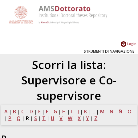
Login
STRUMENTI DI NAVIGAZIONE
Scorri la lista:
Supervisore e Co-
supervisore
A
|
B
|
C
|
D
|
E
|
F
|
G
|
H
|
I
|
J
|
K
|
L
|
M
|
N
|
Ñ
|
O
|
P
|
Q
|
R
|
S
|
T
|
U
|
V
|
W
|
X
|
Y
|
Z