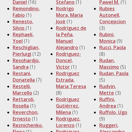
Daniel
(16)
Stefano
(1)
Paweł M.
(1)
Remondino,
Rodrigo
Rubies
Fabio
(1)
Mora, Maria
Autonell,
Renesto,
Josè
(1)
Concepcion
Silvio
(1)
Rodríguez de
(3)
Rephaeli,
la Peña,
Rubini,
Yoel
(1)
Manuel
Monica
(9)
Reschiglian,
Alejandro
(1)
Rucci, Paola
Pierluigi
(12)
Rodriguez-
(8)
Resohardjo,
Doncel,
Rudan,
Sandra
(1)
Victor
(1)
Massimo
(5)
Restani,
Rodriguez
Rudan, Paola
Donatella
(7)
Estrada,
(5)
Restelli,
Maria Teresa
Rudvin,
Marcello
(2)
(8)
Mette
(3)
Rettaroli,
Rodríguez
Ruffini,
Rosella
(1)
Gutiérrez,
Andrea
(1)
Reverchon,
Milena
(1)
Ruffolo, Ugo
Ernesto
(1)
Rodriguez,
(9)
Reznichenko,
Lorenzo
(1)
Ruggeri,
Elena
(1)
Rodriguez-
Alessandro