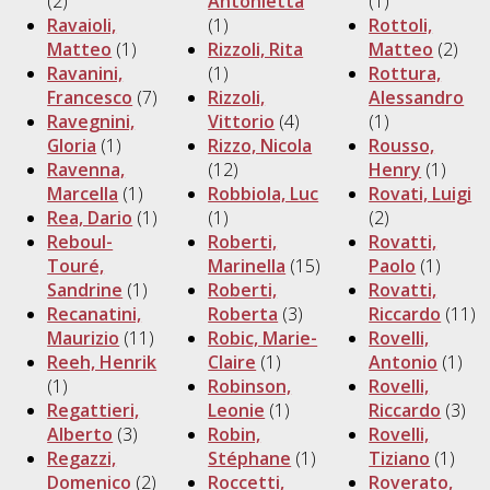
(2)
Antonietta
(1)
Ravaioli,
(1)
Rottoli,
Matteo
(1)
Rizzoli, Rita
Matteo
(2)
Ravanini,
(1)
Rottura,
Francesco
(7)
Rizzoli,
Alessandro
Ravegnini,
Vittorio
(4)
(1)
Gloria
(1)
Rizzo, Nicola
Rousso,
Ravenna,
(12)
Henry
(1)
Marcella
(1)
Robbiola, Luc
Rovati, Luigi
Rea, Dario
(1)
(1)
(2)
Reboul-
Roberti,
Rovatti,
Touré,
Marinella
(15)
Paolo
(1)
Sandrine
(1)
Roberti,
Rovatti,
Recanatini,
Roberta
(3)
Riccardo
(11)
Maurizio
(11)
Robic, Marie-
Rovelli,
Reeh, Henrik
Claire
(1)
Antonio
(1)
(1)
Robinson,
Rovelli,
Regattieri,
Leonie
(1)
Riccardo
(3)
Alberto
(3)
Robin,
Rovelli,
Regazzi,
Stéphane
(1)
Tiziano
(1)
Domenico
(2)
Roccetti,
Roverato,