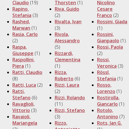
Claudio
(19)
Thorsten
(1)
Nicolino
Rapino,
Riva, Guido
Cesare
Stefania
(3)
(2)
Franco
(2)
Rashed,
Rivalta, Ivan
Rossini, Giada
Marwan
(1)
(3)
(1)
Rasia, Carlo
Rivola,
Rossini,
(2)
Alessandro
Gianpaolo
(1)
Raspa,
(5)
Rossi, Paola
Giuseppe
(1)
Rizzardi,
(2)
Raspollini,
Clementina
Rossi,
Piera
(1)
(1)
Veronica
(3)
Ratti, Claudio
Rizza,
Rössl,
(8)
Roberto
(6)
Stefania
(1)
Ratti, Luca
(2)
Rizzi, Laura
Rosso,
Ratti,
(2)
Lorenzo
(1)
Stefano
(6)
Rizzi, Rolando
Rostirolla,
Ravaglioli,
(11)
Giancarlo
(1)
Vittorio
(3)
Rizzi, Stefano
Rotolo,
Ravaioli,
(3)
Antonino
(7)
Mariangela
Rizzo,
Rots, Jan G.