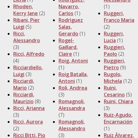
Rhoden,
Navarro,
(1)
Kerry Jane
(2)
Carlos
(1)
Ruggeri,
Ribani, Pier
Rodrìguez
Franco Maria
Luigi
(5)
Salas,
(2)
Ricci,
Gerardo
(1)
Ruggeri,
Alessandro
Rogel-
Lucia
(1)
(3)
Gaillard,
Ruggieri,
Ricci, Alfredo
Claire
(1)
Paolo
(2)
(4)
Roig, Antoni
Ruggieri,
Ricciardiello,
(1)
Pietro
(9)
Luigi
(3)
Roig Batalla,
Rugolo,
Ricciardi,
Antoni
(1)
Michela
(12)
Mario
(2)
Roli, Andrea
Ruini,
Ricciardi,
(3)
Cesarino
(5)
Maurizio
(8)
Romagnoli,
Ruini, Chiara
Ricci, Arianna
Alessandra
(3)
(3)
(7)
Ruiz-Agudo,
Ricci, Aurora
Romagnoli,
Encarnación
(2)
Alessandro
(1)
Ricci Bitti, Pio
(3)
Ruiz Álvarez,