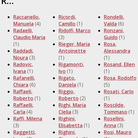
R...
Raccanello,
Ricordi,
Rondelli,
Manuela
(4)
Camillo
(1)
Valda
(6)
Radaelli,
Ridolfi, Marco
Ronzani,
Claudio Maria
(3)
Guido
(1)
(1)
Rieger, Maria
Rosa,
Raddadi,
Antoinette
Alessandra
Noura
(3)
(1)
(1)
Radovic,
Rigamonti,
Rosand, Ellen
Ivana
(1)
Ivo
(1)
(1)
Rafanelli,
Rigato,
Rosa, Rodolfo
Chiara
(6)
Daniela
(1)
(5)
Raffaeli,
Riggio,
Rosati, Carlo
Roberto
(1)
Roberto
(2)
(1)
Raffaelli,
Righi, Maria
Roscilde,
Carla
(4)
Clelia
(3)
Tommaso
(1)
Raffi, Milena
Righini,
Rosellini,
(3)
Elisabetta
(1)
Anna
(3)
Raggetti,
Righini,
Rosi, Mauro