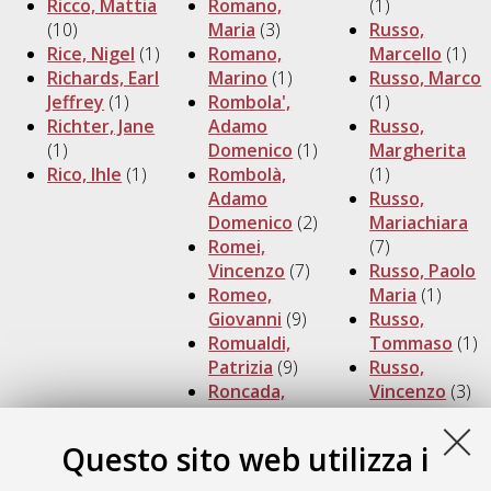
Ricco, Mattia
Romano,
(1)
(10)
Maria
(3)
Russo,
Rice, Nigel
(1)
Romano,
Marcello
(1)
Richards, Earl
Marino
(1)
Russo, Marco
Jeffrey
(1)
Rombola',
(1)
Richter, Jane
Adamo
Russo,
(1)
Domenico
(1)
Margherita
Rico, Ihle
(1)
Rombolà,
(1)
Adamo
Russo,
Domenico
(2)
Mariachiara
Romei,
(7)
Vincenzo
(7)
Russo, Paolo
Romeo,
Maria
(1)
Giovanni
(9)
Russo,
Romualdi,
Tommaso
(1)
Patrizia
(9)
Russo,
Roncada,
Vincenzo
(3)
Paola
(5)
Ruther, Nils
Roncaglia,
(1)
Questo sito web utilizza i
Alberto
(1)
Ryan,
Roncarati,
Timothy
(1)