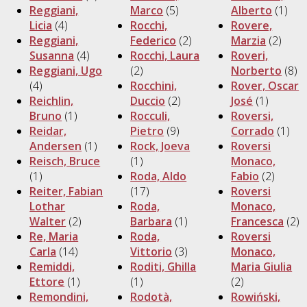
Reggiani,
Marco
(5)
Alberto
(1)
Licia
(4)
Rocchi,
Rovere,
Reggiani,
Federico
(2)
Marzia
(2)
Susanna
(4)
Rocchi, Laura
Roveri,
Reggiani, Ugo
(2)
Norberto
(8)
(4)
Rocchini,
Rover, Oscar
Reichlin,
Duccio
(2)
José
(1)
Bruno
(1)
Rocculi,
Roversi,
Reidar,
Pietro
(9)
Corrado
(1)
Andersen
(1)
Rock, Joeva
Roversi
Reisch, Bruce
(1)
Monaco,
(1)
Roda, Aldo
Fabio
(2)
Reiter, Fabian
(17)
Roversi
Lothar
Roda,
Monaco,
Walter
(2)
Barbara
(1)
Francesca
(2)
Re, Maria
Roda,
Roversi
Carla
(14)
Vittorio
(3)
Monaco,
Remiddi,
Roditi, Ghilla
Maria Giulia
Ettore
(1)
(1)
(2)
Remondini,
Rodotà,
Rowiński,