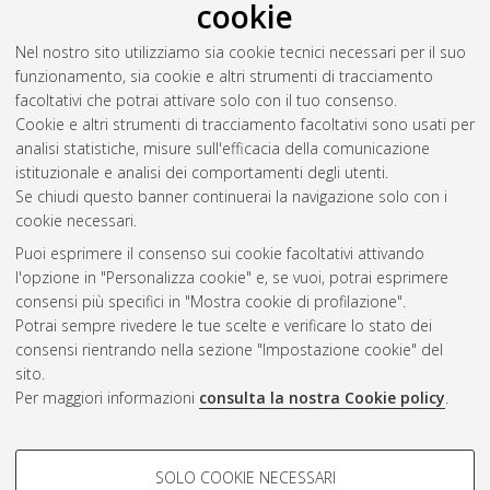
cookie
Davide
(7)
Roncarati,
Nel nostro sito utilizziamo sia cookie tecnici necessari per il suo
Roberta
(1)
funzionamento, sia cookie e altri strumenti di tracciamento
Ronchi, Paolo
facoltativi che potrai attivare solo con il tuo consenso.
(1)
Cookie e altri strumenti di tracciamento facoltativi sono usati per
Ronconi,
analisi statistiche, misure sull'efficacia della comunicazione
Lucia
(1)
istituzionale e analisi dei comportamenti degli utenti.
Se chiudi questo banner continuerai la navigazione solo con i
cookie necessari.
Atom
Puoi esprimere il consenso sui cookie facoltativi attivando
Rss 1.0
l'opzione in "Personalizza cookie" e, se vuoi, potrai esprimere
consensi più specifici in "Mostra cookie di profilazione".
Rss 2.0
Potrai sempre rivedere le tue scelte e verificare lo stato dei
consensi rientrando nella sezione "Impostazione cookie" del
sito.
AMS Dottorato
Per maggiori informazioni
consulta la nostra Cookie policy
.
ISSN: 2038-7946
Servizio implementato e gestito da
AlmaDL
Impostazioni Cookie
COOKIE DI PROFILAZIONE -
SOLO COOKIE NECESSARI
Informativa sulla privacy
FACOLTATIVI