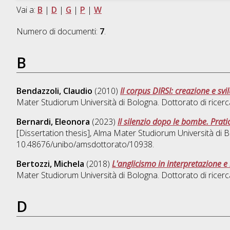
Vai a:
B
|
D
|
G
|
P
|
W
Numero di documenti:
7
.
B
Bendazzoli, Claudio
(2010)
Il corpus DIRSI: creazione e sv
Mater Studiorum Università di Bologna. Dottorato di ricerc
Bernardi, Eleonora
(2023)
Il silenzio dopo le bombe. Prati
[Dissertation thesis], Alma Mater Studiorum Università di B
10.48676/unibo/amsdottorato/10938.
Bertozzi, Michela
(2018)
L'anglicismo in interpretazione e 
Mater Studiorum Università di Bologna. Dottorato di ricerc
D