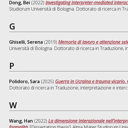
Dong, Bei
(2022)
Investigating interpreter-mediated intera
Studiorum Università di Bologna. Dottorato di ricerca in
Tra
G
Ghiselli, Serena
(2019)
Memoria di lavoro e attenzione sele
Università di Bologna. Dottorato di ricerca in
Traduzione, in
P
Polidoro, Sara
(2025)
Guerra in Ucraina e trauma vicario. G
Dottorato di ricerca in
Traduzione, interpretazione e intercu
W
Wang, Han
(2022)
La dimensione interazionale nell'interpre
formalità
, [Dissertation thesis], Alma Mater Studiorum Univ