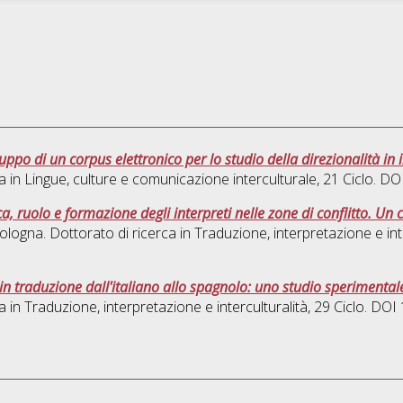
iluppo di un corpus elettronico per lo studio della direzionalità i
a in
Lingue, culture e comunicazione interculturale
, 21 Ciclo. D
ca, ruolo e formazione degli interpreti nelle zone di conflitto. Un
ologna. Dottorato di ricerca in
Traduzione, interpretazione e int
in traduzione dall'italiano allo spagnolo: uno studio sperimentale
a in
Traduzione, interpretazione e interculturalità
, 29 Ciclo. DO