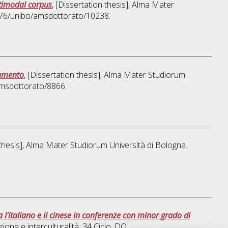
ltimodal corpus
, [Dissertation thesis], Alma Mater
8676/unibo/amsdottorato/10238.
iamento
, [Dissertation thesis], Alma Mater Studiorum
amsdottorato/8866.
 thesis], Alma Mater Studiorum Università di Bologna.
 l'italiano e il cinese in conferenze con minor grado di
ione e interculturalità
, 34 Ciclo. DOI