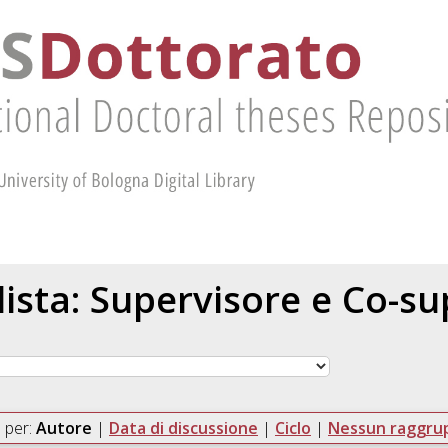
 lista: Supervisore e Co-s
 per:
Autore
|
Data di discussione
|
Ciclo
|
Nessun raggr