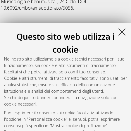
Musicologia e beni musicali
, 24 Ciclo. DOI
10.6092/unibo/amsdottorato/5056.
V
Questo sito web utilizza i
Vittorelli, Paolo
(2014)
Il trattato ‘Practica musice’ di
cookie
Franchino Gaffurio (1496). Genesi, tradizione del testo,
trascrizione interpretativa e traduzione.
, [Dissertation thesis],
Nel nostro sito utilizziamo sia cookie tecnici necessari per il suo
Alma Mater Studiorum Università di Bologna. Dottorato di
funzionamento, sia cookie e altri strumenti di tracciamento
ricerca in
Musicologia e beni musicali
, 25 Ciclo. DOI
facoltativi che potrai attivare solo con il tuo consenso.
10.6092/unibo/amsdottorato/6711.
Cookie e altri strumenti di tracciamento facoltativi sono usati per
analisi statistiche, misure sull'efficacia della comunicazione
Questa lista e' stata generata il
Fri Aug 7 20:43:48 2026 CEST
.
istituzionale e analisi dei comportamenti degli utenti.
Se chiudi questo banner continuerai la navigazione solo con i
cookie necessari.
Atom
Puoi esprimere il consenso sui cookie facoltativi attivando
Rss 1.0
l'opzione in "Personalizza cookie" e, se vuoi, potrai esprimere
consensi più specifici in "Mostra cookie di profilazione".
Rss 2.0