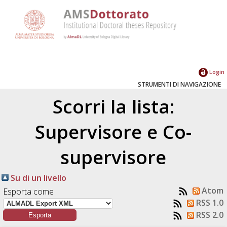
Login
STRUMENTI DI NAVIGAZIONE
Scorri la lista:
Supervisore e Co-
supervisore
Su di un livello
Atom
Esporta come
RSS 1.0
RSS 2.0