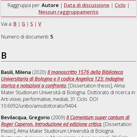
Raggruppa per:
Autore
|
Data di discussione
|
Ciclo
|
Nessun raggruppamento
Vai a:
B
|
G
|
S
|
V
Numero di documenti:
5
.
B
Basili, Milena
(2020)
Il manoscritto 1576 della Biblioteca
Universitaria di Bologna e il codice Angelica 123: indagine
storica e notazioni a confronto
, [Dissertation thesis], Alma
Mater Studiorum Università di Bologna. Dottorato di ricerca in
Arti visive, performative, mediali
, 31 Ciclo. DOI
10.6092/unibo/amsdottorato/9404.
Bevilacqua, Gregorio
(2009)
Il Comentum super cantum di
Roger Caperon. Introduzione ed edizione critica
, [Dissertation
thesis], Alma Mater Studiorum Università di Bologna.