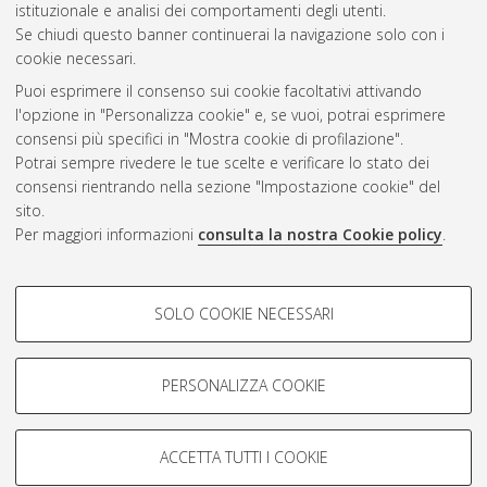
istituzionale e analisi dei comportamenti degli utenti.
Se chiudi questo banner continuerai la navigazione solo con i
cookie necessari.
Atom
Puoi esprimere il consenso sui cookie facoltativi attivando
Rss 1.0
l'opzione in "Personalizza cookie" e, se vuoi, potrai esprimere
consensi più specifici in "Mostra cookie di profilazione".
Rss 2.0
Potrai sempre rivedere le tue scelte e verificare lo stato dei
consensi rientrando nella sezione "Impostazione cookie" del
sito.
AMS Dottorato
Per maggiori informazioni
consulta la nostra Cookie policy
.
ISSN: 2038-7946
Servizio implementato e gestito da
AlmaDL
Impostazioni Cookie
COOKIE DI PROFILAZIONE -
SOLO COOKIE NECESSARI
Informativa sulla privacy
FACOLTATIVI
Condizioni d’uso del sito
Si tratta di cookie utilizzati per analizzare le caratteristiche della
navigazione degli utenti, creare profili in base al loro comportamento
PERSONALIZZA COOKIE
sul sito, per analisi di marketing.
Mostra cookie di profilazione
ACCETTA TUTTI I COOKIE
Google/Youtube Video
© ALMA MATER STUDIORUM - Università di Bologna, 2007-2026.
COOKIE TECNICI - NECESSARI