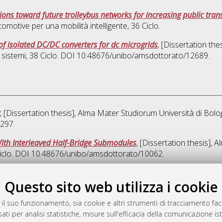
ions toward future trolleybus networks for increasing public trans
omotive per una mobilità intelligente
, 36 Ciclo.
f isolated DC/DC converters for dc microgrids
, [Dissertation th
 sistemi
, 38 Ciclo. DOI 10.48676/unibo/amsdottorato/12689.
, [Dissertation thesis], Alma Mater Studiorum Università di Bolo
0297.
With Interleaved Half-Bridge Submodules
, [Dissertation thesis],
Ciclo. DOI 10.48676/unibo/amsdottorato/10062.
Quest
Questo sito web utilizza i cookie
 il suo funzionamento, sia cookie e altri strumenti di tracciamento faco
rato
ati per analisi statistiche, misure sull'efficacia della comunicazione is
-7946