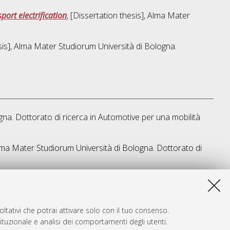
port electrification
, [Dissertation thesis], Alma Mater
esis], Alma Mater Studiorum Università di Bologna.
gna. Dottorato di ricerca in
Automotive per una mobilità
 Alma Mater Studiorum Università di Bologna. Dottorato di
a lista e' stata generata il
Wed Aug 5 20:45:04 2026 CEST
.
ltativi che potrai attivare solo con il tuo consenso.
tituzionale e analisi dei comportamenti degli utenti.