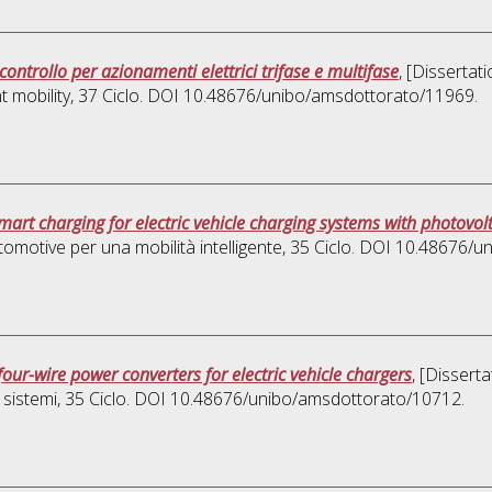
controllo per azionamenti elettrici trifase e multifase
, [Dissertat
t mobility
, 37 Ciclo. DOI 10.48676/unibo/amsdottorato/11969.
art charging for electric vehicle charging systems with photovolt
omotive per una mobilità intelligente
, 35 Ciclo. DOI 10.48676/
ur-wire power converters for electric vehicle chargers
, [Dissert
 sistemi
, 35 Ciclo. DOI 10.48676/unibo/amsdottorato/10712.