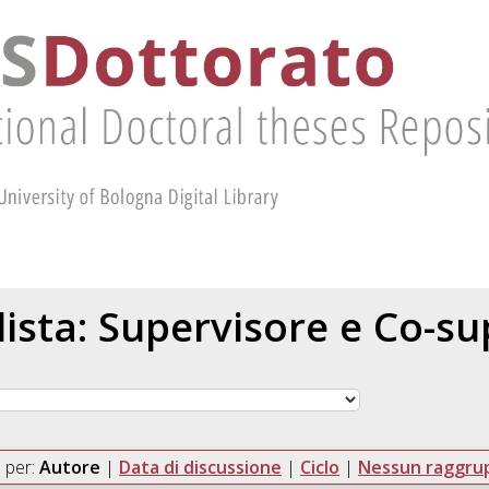
 lista: Supervisore e Co-s
 per:
Autore
|
Data di discussione
|
Ciclo
|
Nessun raggr