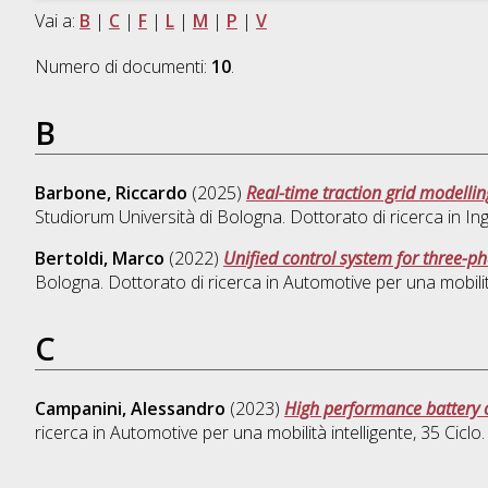
Vai a:
B
|
C
|
F
|
L
|
M
|
P
|
V
Numero di documenti:
10
.
B
Barbone, Riccardo
(2025)
Real-time traction grid modellin
Studiorum Università di Bologna. Dottorato di ricerca in
Ing
Bertoldi, Marco
(2022)
Unified control system for three-ph
Bologna. Dottorato di ricerca in
Automotive per una mobilità
C
Campanini, Alessandro
(2023)
High performance battery ch
ricerca in
Automotive per una mobilità intelligente
, 35 Ciclo.