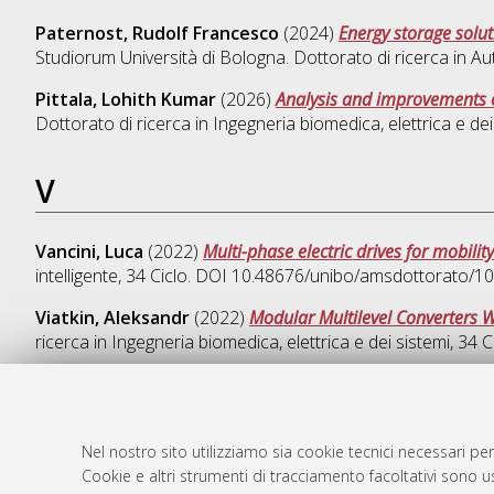
Paternost, Rudolf Francesco
(2024)
Energy storage solut
Studiorum Università di Bologna. Dottorato di ricerca in
Aut
Pittala, Lohith Kumar
(2026)
Analysis and improvements o
Dottorato di ricerca in
Ingegneria biomedica, elettrica e dei
V
Vancini, Luca
(2022)
Multi-phase electric drives for mobility
intelligente
, 34 Ciclo. DOI 10.48676/unibo/amsdottorato/1
Viatkin, Aleksandr
(2022)
Modular Multilevel Converters 
ricerca in
Ingegneria biomedica, elettrica e dei sistemi
, 34 
Nel nostro sito utilizziamo sia cookie tecnici necessari per
AMS Dotto
Atom
Cookie e altri strumenti di tracciamento facoltativi sono us
ISSN: 2038