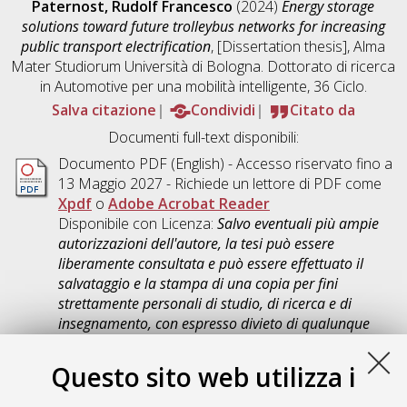
Paternost, Rudolf Francesco
(2024)
Energy storage
solutions toward future trolleybus networks for increasing
public transport electrification
, [Dissertation thesis], Alma
Mater Studiorum Università di Bologna. Dottorato di ricerca
in
Automotive per una mobilità intelligente
, 36 Ciclo.
Salva citazione
Condividi
Citato da
Documenti full-text disponibili:
Documento PDF
(English) - Accesso riservato fino a
13 Maggio 2027 - Richiede un lettore di PDF come
Xpdf
o
Adobe Acrobat Reader
Disponibile con Licenza:
Salvo eventuali più ampie
autorizzazioni dell'autore, la tesi può essere
liberamente consultata e può essere effettuato il
salvataggio e la stampa di una copia per fini
strettamente personali di studio, di ricerca e di
insegnamento, con espresso divieto di qualunque
utilizzo direttamente o indirettamente commerciale.
Ogni altro diritto sul materiale è riservato
.
Questo sito web utilizza i
Download (26MB)
|
Contatta l'autore