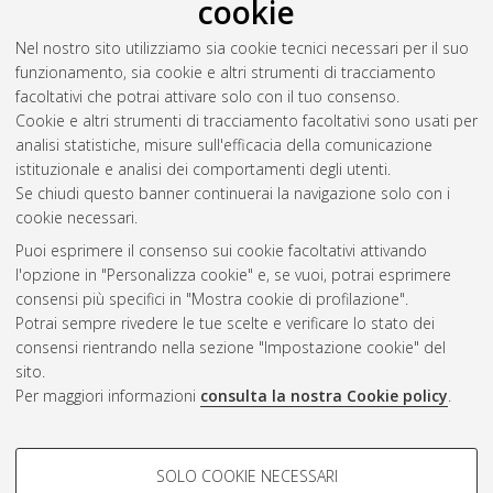
cookie
Abstract
Nel nostro sito utilizziamo sia cookie tecnici necessari per il suo
funzionamento, sia cookie e altri strumenti di tracciamento
Altri metadati
facoltativi che potrai attivare solo con il tuo consenso.
Cookie e altri strumenti di tracciamento facoltativi sono usati per
Gestione del documento:
analisi statistiche, misure sull'efficacia della comunicazione
istituzionale e analisi dei comportamenti degli utenti.
Se chiudi questo banner continuerai la navigazione solo con i
cookie necessari.
Atom
Puoi esprimere il consenso sui cookie facoltativi attivando
Rss 1.0
l'opzione in "Personalizza cookie" e, se vuoi, potrai esprimere
consensi più specifici in "Mostra cookie di profilazione".
Rss 2.0
Potrai sempre rivedere le tue scelte e verificare lo stato dei
consensi rientrando nella sezione "Impostazione cookie" del
sito.
AMS Dottorato
Per maggiori informazioni
consulta la nostra Cookie policy
.
ISSN: 2038-7946
Servizio implementato e gestito da
AlmaDL
Impostazioni Cookie
COOKIE DI PROFILAZIONE -
SOLO COOKIE NECESSARI
Informativa sulla privacy
FACOLTATIVI