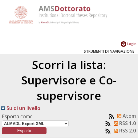
Login
STRUMENTI DI NAVIGAZIONE
Scorri la lista:
Supervisore e Co-
supervisore
Su di un livello
Atom
Esporta come
RSS 1.0
RSS 2.0