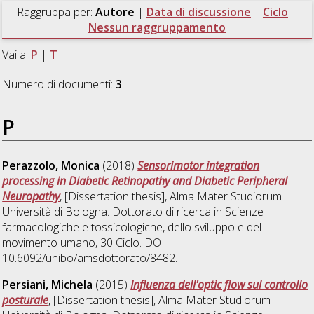
Raggruppa per:
Autore
|
Data di discussione
|
Ciclo
|
Nessun raggruppamento
Vai a:
P
|
T
Numero di documenti:
3
.
P
Perazzolo, Monica
(2018)
Sensorimotor integration
processing in Diabetic Retinopathy and Diabetic Peripheral
Neuropathy
, [Dissertation thesis], Alma Mater Studiorum
Università di Bologna. Dottorato di ricerca in
Scienze
farmacologiche e tossicologiche, dello sviluppo e del
movimento umano
, 30 Ciclo. DOI
10.6092/unibo/amsdottorato/8482.
Persiani, Michela
(2015)
Influenza dell'optic flow sul controllo
posturale
, [Dissertation thesis], Alma Mater Studiorum