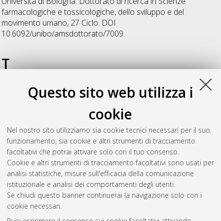
Università di Bologna. Dottorato di ricerca in
Scienze
farmacologiche e tossicologiche, dello sviluppo e del
movimento umano
, 27 Ciclo. DOI
10.6092/unibo/amsdottorato/7009.
T
Questo sito web utilizza i
Trofe, Aurelio
(2022)
Effect of pulsed electromagnetic fields
(pemfs) on muscle activity, tissue oxygenation and vo2 during
cookie
exercise.
, [Dissertation thesis], Alma Mater Studiorum
Università di Bologna. Dottorato di ricerca in
Scienza e cultura
Nel nostro sito utilizziamo sia cookie tecnici necessari per il suo
del benessere e degli stili di vita
, 34 Ciclo. DOI
funzionamento, sia cookie e altri strumenti di tracciamento
10.48676/unibo/amsdottorato/10447.
facoltativi che potrai attivare solo con il tuo consenso.
Cookie e altri strumenti di tracciamento facoltativi sono usati per
Questa lista e' stata generata il
Thu Aug 6 20:44:32 2026
analisi statistiche, misure sull'efficacia della comunicazione
CEST
.
istituzionale e analisi dei comportamenti degli utenti.
Se chiudi questo banner continuerai la navigazione solo con i
cookie necessari.
Atom
Puoi esprimere il consenso sui cookie facoltativi attivando