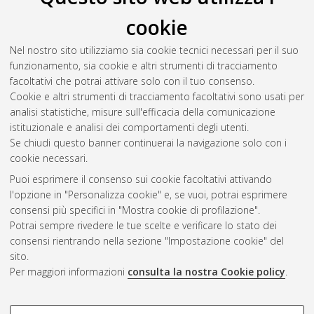
Luchetti, Martina
(2015)
The phenomenological experiences
cookie
of Autobiographical Memory: A cross-sectional and a
longitudinal study
, [Dissertation thesis], Alma Mater Studiorum
Nel nostro sito utilizziamo sia cookie tecnici necessari per il suo
Università di Bologna. Dottorato di ricerca in
Scienze
funzionamento, sia cookie e altri strumenti di tracciamento
psicologiche
, 27 Ciclo. DOI 10.6092/unibo/amsdottorato/6887.
facoltativi che potrai attivare solo con il tuo consenso.
Cookie e altri strumenti di tracciamento facoltativi sono usati per
Questa lista e' stata generata il
Wed Aug 5 20:48:53 2026
analisi statistiche, misure sull'efficacia della comunicazione
CEST
.
istituzionale e analisi dei comportamenti degli utenti.
Se chiudi questo banner continuerai la navigazione solo con i
cookie necessari.
Atom
Puoi esprimere il consenso sui cookie facoltativi attivando
Rss 1.0
l'opzione in "Personalizza cookie" e, se vuoi, potrai esprimere
consensi più specifici in "Mostra cookie di profilazione".
Rss 2.0
Potrai sempre rivedere le tue scelte e verificare lo stato dei
consensi rientrando nella sezione "Impostazione cookie" del
sito.
AMS Dottorato
Per maggiori informazioni
consulta la nostra Cookie policy
.
ISSN: 2038-7946
Servizio implementato e gestito da
AlmaDL
Impostazioni Cookie
COOKIE DI PROFILAZIONE -