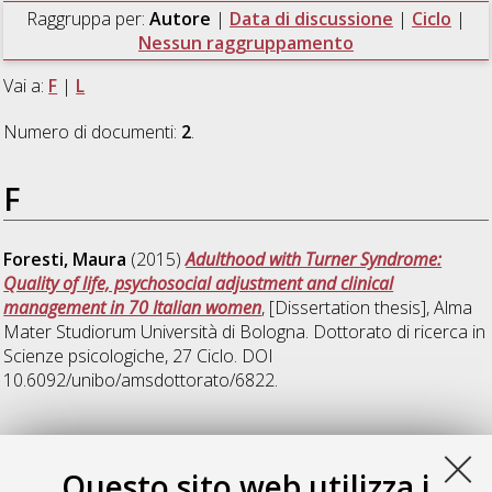
Raggruppa per:
Autore
|
Data di discussione
|
Ciclo
|
Nessun raggruppamento
Vai a:
F
|
L
Numero di documenti:
2
.
F
Foresti, Maura
(2015)
Adulthood with Turner Syndrome:
Quality of life, psychosocial adjustment and clinical
management in 70 Italian women
, [Dissertation thesis], Alma
Mater Studiorum Università di Bologna. Dottorato di ricerca in
Scienze psicologiche
, 27 Ciclo. DOI
10.6092/unibo/amsdottorato/6822.
L
Questo sito web utilizza i