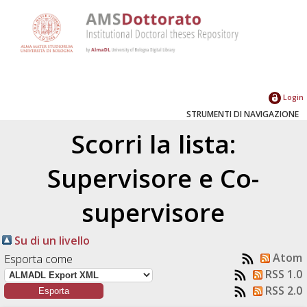
Login
STRUMENTI DI NAVIGAZIONE
Scorri la lista:
Supervisore e Co-
supervisore
Su di un livello
Atom
Esporta come
RSS 1.0
RSS 2.0