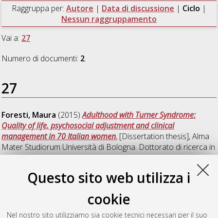
Raggruppa per:
Autore
|
Data di discussione
|
Ciclo
|
Nessun raggruppamento
Vai a:
27
Numero di documenti:
2
.
27
Foresti, Maura
(2015)
Adulthood with Turner Syndrome:
Quality of life, psychosocial adjustment and clinical
management in 70 Italian women
, [Dissertation thesis], Alma
Mater Studiorum Università di Bologna. Dottorato di ricerca in
Scienze psicologiche
, 27 Ciclo. DOI
10.6092/unibo/amsdottorato/6822.
Questo sito web utilizza i
Luchetti, Martina
(2015)
The phenomenological experiences
cookie
of Autobiographical Memory: A cross-sectional and a
longitudinal study
, [Dissertation thesis], Alma Mater Studiorum
Nel nostro sito utilizziamo sia cookie tecnici necessari per il suo