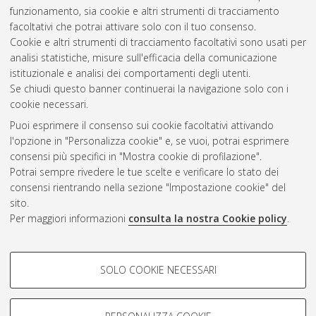
Università di Bologna. Dottorato di ricerca in
Scienze
funzionamento, sia cookie e altri strumenti di tracciamento
psicologiche
, 27 Ciclo. DOI 10.6092/unibo/amsdottorato/6887.
facoltativi che potrai attivare solo con il tuo consenso.
Cookie e altri strumenti di tracciamento facoltativi sono usati per
Questa lista e' stata generata il
Sun Aug 9 20:46:09 2026
analisi statistiche, misure sull'efficacia della comunicazione
CEST
.
istituzionale e analisi dei comportamenti degli utenti.
Se chiudi questo banner continuerai la navigazione solo con i
cookie necessari.
Atom
Puoi esprimere il consenso sui cookie facoltativi attivando
Rss 1.0
l'opzione in "Personalizza cookie" e, se vuoi, potrai esprimere
consensi più specifici in "Mostra cookie di profilazione".
Rss 2.0
Potrai sempre rivedere le tue scelte e verificare lo stato dei
consensi rientrando nella sezione "Impostazione cookie" del
sito.
AMS Dottorato
Per maggiori informazioni
consulta la nostra Cookie policy
.
ISSN: 2038-7946
Servizio implementato e gestito da
AlmaDL
COOKIE DI PROFILAZIONE -
Impostazioni Cookie
SOLO COOKIE NECESSARI
Informativa sulla privacy
FACOLTATIVI
Condizioni d’uso del sito
Si tratta di cookie utilizzati per analizzare le caratteristiche della
navigazione degli utenti, creare profili in base al loro comportamento