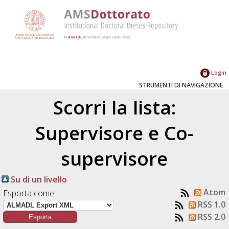
Login
STRUMENTI DI NAVIGAZIONE
Scorri la lista:
Supervisore e Co-
supervisore
Su di un livello
Atom
Esporta come
RSS 1.0
RSS 2.0