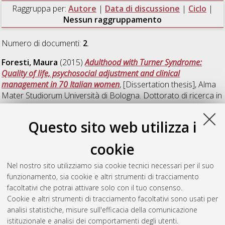
Raggruppa per:
Autore
|
Data di discussione
|
Ciclo
|
Nessun raggruppamento
Numero di documenti:
2
.
Foresti, Maura
(2015)
Adulthood with Turner Syndrome:
Quality of life, psychosocial adjustment and clinical
management in 70 Italian women
, [Dissertation thesis], Alma
Mater Studiorum Università di Bologna. Dottorato di ricerca in
Scienze psicologiche
, 27 Ciclo. DOI
10.6092/unibo/amsdottorato/6822.
Questo sito web utilizza i
Luchetti, Martina
(2015)
The phenomenological experiences
cookie
of Autobiographical Memory: A cross-sectional and a
longitudinal study
, [Dissertation thesis], Alma Mater Studiorum
Nel nostro sito utilizziamo sia cookie tecnici necessari per il suo
Università di Bologna. Dottorato di ricerca in
Scienze
funzionamento, sia cookie e altri strumenti di tracciamento
psicologiche
, 27 Ciclo. DOI 10.6092/unibo/amsdottorato/6887.
facoltativi che potrai attivare solo con il tuo consenso.
Cookie e altri strumenti di tracciamento facoltativi sono usati per
Questa lista e' stata generata il
Thu Aug 6 20:46:49 2026
analisi statistiche, misure sull'efficacia della comunicazione
CEST
.
istituzionale e analisi dei comportamenti degli utenti.