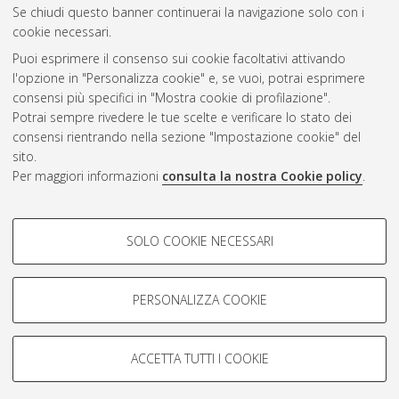
Se chiudi questo banner continuerai la navigazione solo con i
cookie necessari.
Atom
Puoi esprimere il consenso sui cookie facoltativi attivando
Rss 1.0
l'opzione in "Personalizza cookie" e, se vuoi, potrai esprimere
consensi più specifici in "Mostra cookie di profilazione".
Rss 2.0
Potrai sempre rivedere le tue scelte e verificare lo stato dei
consensi rientrando nella sezione "Impostazione cookie" del
sito.
AMS Dottorato
Per maggiori informazioni
consulta la nostra Cookie policy
.
ISSN: 2038-7946
Servizio implementato e gestito da
AlmaDL
COOKIE DI PROFILAZIONE -
Impostazioni Cookie
SOLO COOKIE NECESSARI
Informativa sulla privacy
FACOLTATIVI
Condizioni d’uso del sito
Si tratta di cookie utilizzati per analizzare le caratteristiche della
navigazione degli utenti, creare profili in base al loro comportamento
PERSONALIZZA COOKIE
sul sito, per analisi di marketing.
Mostra cookie di profilazione
ACCETTA TUTTI I COOKIE
Google/Youtube Video
© ALMA MATER STUDIORUM - Università di Bologna, 2007-2026.
COOKIE TECNICI - NECESSARI
Facebook