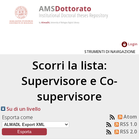
Login
STRUMENTI DI NAVIGAZIONE
Scorri la lista:
Supervisore e Co-
supervisore
Su di un livello
Atom
Esporta come
RSS 1.0
RSS 2.0