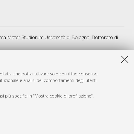
 Alma Mater Studiorum Università di Bologna. Dottorato di
a lista e' stata generata il
Thu Aug 6 20:48:37 2026 CEST
.
ltativi che potrai attivare solo con il tuo consenso.
tituzionale e analisi dei comportamenti degli utenti.
i più specifici in "Mostra cookie di profilazione".
SARI