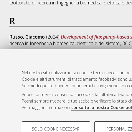
Dottorato di ricerca in
Ingegneria biomedica, elettrica e dei
R
Russo, Giacomo
(2024)
Development of flux pump-based su
ricerca in
Ingegneria biomedica, elettrica e dei sistemi
, 36 
Nel nostro sito utilizziamo sia cookie tecnici necessari per
AMS Dotto
Atom
Cookie e altri strumenti di tracciamento facoltativi sono us
ISSN: 2038
Rss 1.0
Se chiudi questo banner continuerai la navigazione solo c
Servizio i
Puoi esprimere il consenso sui cookie facoltativi attivando
Rss 2.0
Impostazio
Potrai sempre rivedere le tue scelte e verificare lo stato 
Informativa
Per maggiori informazioni
consulta la nostra Cookie pol
Condizioni 
COOKIE DI PROFILAZIONE - FACOLTATIVI
SOLO COOKIE NECESSARI
PERSONALIZZ