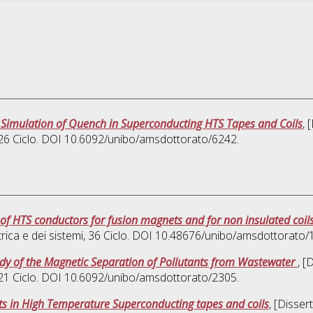
 Simulation of Quench in Superconducting HTS Tapes and Coils
, 
 26 Ciclo. DOI 10.6092/unibo/amsdottorato/6242.
of HTS conductors for fusion magnets and for non insulated coil
rica e dei sistemi
, 36 Ciclo. DOI 10.48676/unibo/amsdottorato/
dy of the Magnetic Separation of Pollutants from Wastewater
, [
 21 Ciclo. DOI 10.6092/unibo/amsdottorato/2305.
nts in High Temperature Superconducting tapes and coils
, [Disser