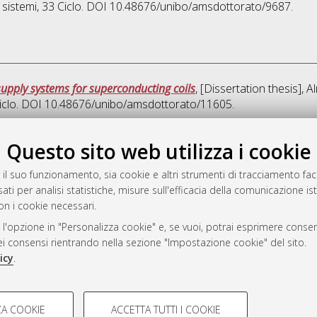
 sistemi
, 33 Ciclo. DOI 10.48676/unibo/amsdottorato/9687.
pply systems for superconducting coils
, [Dissertation thesis],
Ciclo. DOI 10.48676/unibo/amsdottorato/11605.
Quest
Questo sito web utilizza i cookie
 il suo funzionamento, sia cookie e altri strumenti di tracciamento faco
rato
ati per analisi statistiche, misure sull'efficacia della comunicazione is
-7946
on i cookie necessari.
mplementato e gestito da
AlmaDL
 l'opzione in "Personalizza cookie" e, se vuoi, potrai esprimere consens
ni Cookie
dei consensi rientrando nella sezione "Impostazione cookie" del sito.
 sulla privacy
icy
.
d’uso del sito
COOKIE TECNICI - NECES
A COOKIE
ACCETTA TUTTI I COOKIE