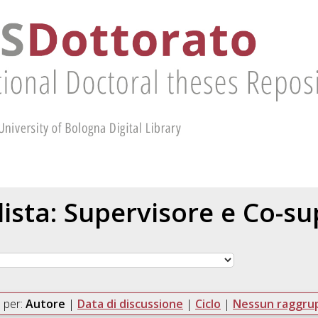
 lista: Supervisore e Co-s
 per:
Autore
|
Data di discussione
|
Ciclo
|
Nessun raggr