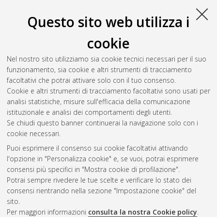
Questo sito web utilizza i
cookie
Nel nostro sito utilizziamo sia cookie tecnici necessari per il suo
funzionamento, sia cookie e altri strumenti di tracciamento
facoltativi che potrai attivare solo con il tuo consenso.
Cookie e altri strumenti di tracciamento facoltativi sono usati per
Gestione del documento:
analisi statistiche, misure sull'efficacia della comunicazione
istituzionale e analisi dei comportamenti degli utenti.
Se chiudi questo banner continuerai la navigazione solo con i
cookie necessari.
Atom
Puoi esprimere il consenso sui cookie facoltativi attivando
Rss 1.0
l'opzione in "Personalizza cookie" e, se vuoi, potrai esprimere
consensi più specifici in "Mostra cookie di profilazione".
Rss 2.0
Potrai sempre rivedere le tue scelte e verificare lo stato dei
consensi rientrando nella sezione "Impostazione cookie" del
sito.
AMS Dottorato
Per maggiori informazioni
consulta la nostra Cookie policy
.
ISSN: 2038-7946