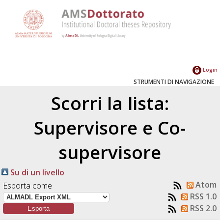
Login
STRUMENTI DI NAVIGAZIONE
Scorri la lista:
Supervisore e Co-
supervisore
Su di un livello
Atom
Esporta come
RSS 1.0
RSS 2.0