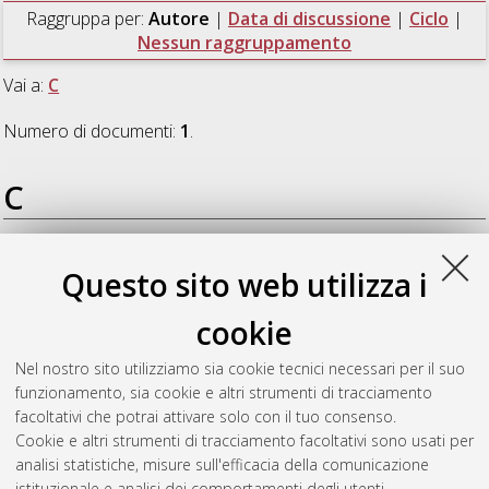
Raggruppa per:
Autore
|
Data di discussione
|
Ciclo
|
Nessun raggruppamento
Vai a:
C
Numero di documenti:
1
.
C
Coral Gomez, Laura Valentina
(2022)
Women Writers and
Questo sito web utilizza i
Women’s Rights: The Denunciation of Women’s Conditions in
the Texts of Mary Leman Grimstone and Gertrudis Gómez de
cookie
Avellaneda
, [Dissertation thesis], Alma Mater Studiorum
Università di Bologna. Dottorato di ricerca in
Lingue,
Nel nostro sito utilizziamo sia cookie tecnici necessari per il suo
letterature e culture moderne
, 34 Ciclo. DOI
funzionamento, sia cookie e altri strumenti di tracciamento
10.48676/unibo/amsdottorato/10328.
facoltativi che potrai attivare solo con il tuo consenso.
Cookie e altri strumenti di tracciamento facoltativi sono usati per
Questa lista e' stata generata il
Wed Aug 5 20:47:12 2026
analisi statistiche, misure sull'efficacia della comunicazione
CEST
.
istituzionale e analisi dei comportamenti degli utenti.