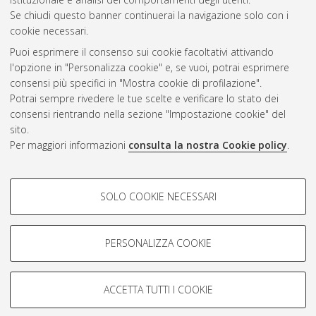
Se chiudi questo banner continuerai la navigazione solo con i
cookie necessari.
Atom
Puoi esprimere il consenso sui cookie facoltativi attivando
Rss 1.0
l'opzione in "Personalizza cookie" e, se vuoi, potrai esprimere
consensi più specifici in "Mostra cookie di profilazione".
Rss 2.0
Potrai sempre rivedere le tue scelte e verificare lo stato dei
consensi rientrando nella sezione "Impostazione cookie" del
sito.
AMS Dottorato
Per maggiori informazioni
consulta la nostra Cookie policy
.
ISSN: 2038-7946
Servizio implementato e gestito da
AlmaDL
COOKIE DI PROFILAZIONE -
Impostazioni Cookie
SOLO COOKIE NECESSARI
Informativa sulla privacy
FACOLTATIVI
Condizioni d’uso del sito
Si tratta di cookie utilizzati per analizzare le caratteristiche della
navigazione degli utenti, creare profili in base al loro comportamento
PERSONALIZZA COOKIE
sul sito, per analisi di marketing.
Mostra cookie di profilazione
ACCETTA TUTTI I COOKIE
Google/Youtube Video
© ALMA MATER STUDIORUM - Università di Bologna, 2007-2026.
COOKIE TECNICI - NECESSARI