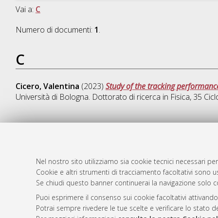
Vai a:
C
Numero di documenti:
1
.
C
Cicero, Valentina
(2023)
Study of the tracking performance
Università di Bologna. Dottorato di ricerca in
Fisica
, 35 Ci
AMS Dotto
Atom
ISSN: 2038
Nel nostro sito utilizziamo sia cookie tecnici necessari per
Rss 1.0
Cookie e altri strumenti di tracciamento facoltativi sono us
Servizio i
Se chiudi questo banner continuerai la navigazione solo c
Rss 2.0
Impostazio
Informativa
Puoi esprimere il consenso sui cookie facoltativi attivando
Potrai sempre rivedere le tue scelte e verificare lo stato 
Condizioni 