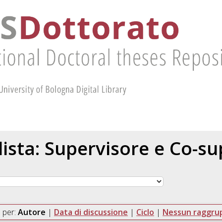
 lista: Supervisore e Co-s
 per:
Autore
|
Data di discussione
|
Ciclo
|
Nessun raggr