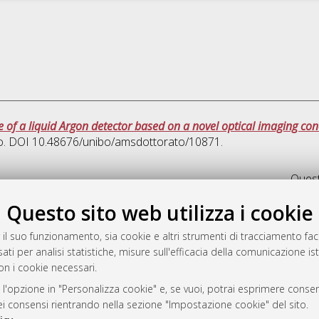
 of a liquid Argon detector based on a novel optical imaging con
clo. DOI 10.48676/unibo/amsdottorato/10871.
Quest
Questo sito web utilizza i cookie
rato
-7946
 il suo funzionamento, sia cookie e altri strumenti di tracciamento faco
ati per analisi statistiche, misure sull'efficacia della comunicazione is
mplementato e gestito da
AlmaDL
on i cookie necessari.
ni Cookie
 sulla privacy
 l'opzione in "Personalizza cookie" e, se vuoi, potrai esprimere consens
dei consensi rientrando nella sezione "Impostazione cookie" del sito.
d’uso del sito