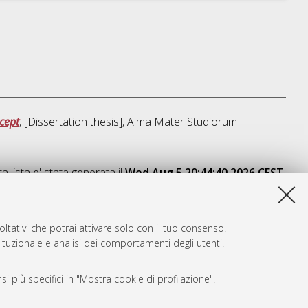
cept
, [Dissertation thesis], Alma Mater Studiorum
a lista e' stata generata il
Wed Aug 5 20:44:40 2026 CEST
.
ltativi che potrai attivare solo con il tuo consenso.
tituzionale e analisi dei comportamenti degli utenti.
i più specifici in "Mostra cookie di profilazione".