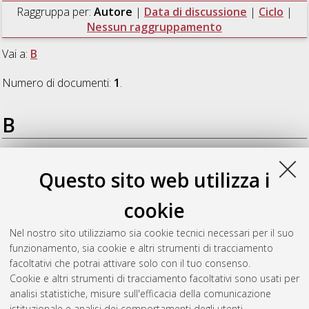
Raggruppa per:
Autore
|
Data di discussione
|
Ciclo
|
Nessun raggruppamento
Vai a:
B
Numero di documenti:
1
.
B
Bertolini, Frida
(2013)
Il ruolo e la funzione del falso nella
Questo sito web utilizza i
storia della Shoah. Storici, affaires e opinione pubblica
,
[Dissertation thesis], Alma Mater Studiorum Università di
cookie
Bologna. Dottorato di ricerca in
Storia: indirizzo "Storia e
geografia d’Europa. Spazio, linguaggi, istituzioni e soggetti in
Nel nostro sito utilizziamo sia cookie tecnici necessari per il suo
Età moderna e contemporanea"
, 24 Ciclo. DOI
funzionamento, sia cookie e altri strumenti di tracciamento
10.6092/unibo/amsdottorato/5144.
facoltativi che potrai attivare solo con il tuo consenso.
Cookie e altri strumenti di tracciamento facoltativi sono usati per
Questa lista e' stata generata il
Sat Aug 8 20:43:46 2026
analisi statistiche, misure sull'efficacia della comunicazione
CEST
.
istituzionale e analisi dei comportamenti degli utenti.