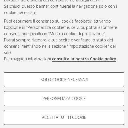
Se chiudi questo banner continuerai la navigazione solo con i
cookie necessari.
Atom
Puoi esprimere il consenso sui cookie facoltativi attivando
Rss 1.0
l'opzione in "Personalizza cookie" e, se vuoi, potrai esprimere
consensi più specifici in "Mostra cookie di profilazione".
Rss 2.0
Potrai sempre rivedere le tue scelte e verificare lo stato dei
consensi rientrando nella sezione "Impostazione cookie" del
sito.
AMS Dottorato
Per maggiori informazioni
consulta la nostra Cookie policy
.
ISSN: 2038-7946
Servizio implementato e gestito da
AlmaDL
COOKIE DI PROFILAZIONE -
Impostazioni Cookie
SOLO COOKIE NECESSARI
Informativa sulla privacy
FACOLTATIVI
Condizioni d’uso del sito
Si tratta di cookie utilizzati per analizzare le caratteristiche della
navigazione degli utenti, creare profili in base al loro comportamento
PERSONALIZZA COOKIE
sul sito, per analisi di marketing.
Mostra cookie di profilazione
ACCETTA TUTTI I COOKIE
Google/Youtube Video
© ALMA MATER STUDIORUM - Università di Bologna, 2007-2026.
COOKIE TECNICI - NECESSARI