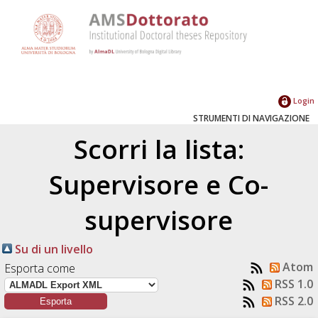
Login
STRUMENTI DI NAVIGAZIONE
Scorri la lista:
Supervisore e Co-
supervisore
Su di un livello
Atom
Esporta come
RSS 1.0
RSS 2.0