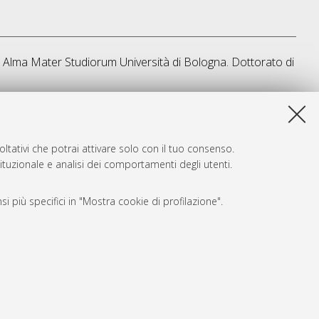
s], Alma Mater Studiorum Università di Bologna. Dottorato di
a lista e' stata generata il
Thu Aug 6 20:46:06 2026 CEST
.
ltativi che potrai attivare solo con il tuo consenso.
tituzionale e analisi dei comportamenti degli utenti.
i più specifici in "Mostra cookie di profilazione".
SARI
, a titolo esemplificativo, per il corretto funzionamento del sito,
e, per il bilanciamento del carico, ottimizzare le prestazioni