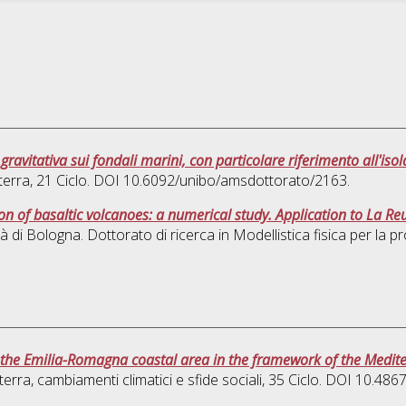
gravitativa sui fondali marini, con particolare riferimento all'iso
terra
, 21 Ciclo. DOI 10.6092/unibo/amsdottorato/2163.
n of basaltic volcanoes: a numerical study. Application to La Re
à di Bologna. Dottorato di ricerca in
Modellistica fisica per la p
or the Emilia-Romagna coastal area in the framework of the Medi
 terra, cambiamenti climatici e sfide sociali
, 35 Ciclo. DOI 10.48