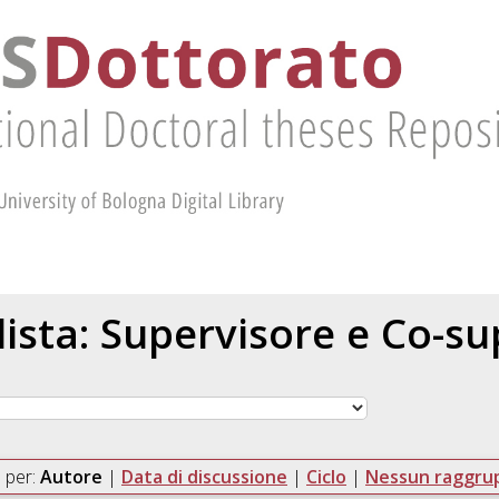
 lista: Supervisore e Co-s
 per:
Autore
|
Data di discussione
|
Ciclo
|
Nessun raggr