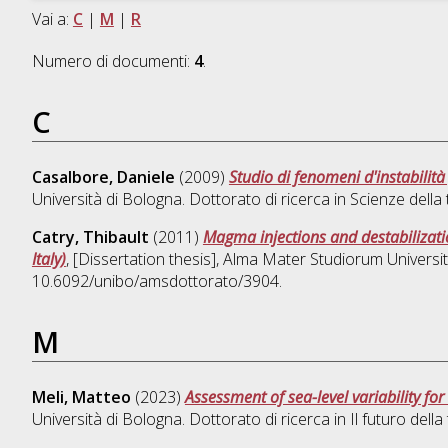
Vai a:
C
|
M
|
R
Numero di documenti:
4
.
C
Casalbore, Daniele
(2009)
Studio di fenomeni d'instabilità 
Università di Bologna. Dottorato di ricerca in
Scienze della 
Catry, Thibault
(2011)
Magma injections and destabilizatio
Italy)
, [Dissertation thesis], Alma Mater Studiorum Universit
10.6092/unibo/amsdottorato/3904.
M
Meli, Matteo
(2023)
Assessment of sea-level variability f
Università di Bologna. Dottorato di ricerca in
Il futuro della