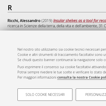
R
Ricchi, Alessandro
(2019)
Insular shelves as a tool for rec
ricerca in
Scienze della terra, della vita e dell'ambiente
, 31 
Nel nostro sito utilizziamo sia cookie tecnici necessari per
AMS Dotto
Atom
Cookie e altri strumenti di tracciamento facoltativi sono us
ISSN: 2038
Se chiudi questo banner continuerai la navigazione solo c
Rss 1.0
Servizio i
Puoi esprimere il consenso sui cookie facoltativi attivando
Rss 2.0
Impostazio
Potrai sempre rivedere le tue scelte e verificare lo stato 
Informativa
Per maggiori informazioni
consulta la nostra Cookie pol
Condizioni 
COOKIE DI PROFILAZIONE - FACOLTATIVI
SOLO COOKIE NECESSARI
PERSONALIZZ
Si tratta di cookie utilizzati per analizzare le caratteristiche de
© ALMA MATER STUDIORUM - Università d
profili in base al loro comportamento sul sito, per analisi di mark