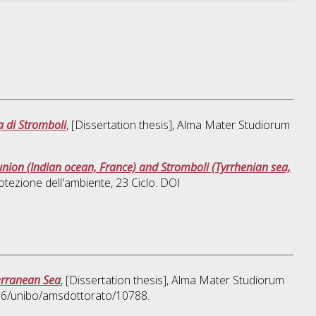
la di Stromboli
, [Dissertation thesis], Alma Mater Studiorum
union (Indian ocean, France) and Stromboli (Tyrrhenian sea,
rotezione dell'ambiente
, 23 Ciclo. DOI
terranean Sea
, [Dissertation thesis], Alma Mater Studiorum
676/unibo/amsdottorato/10788.