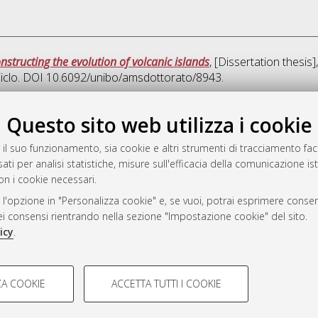
onstructing the evolution of volcanic islands
, [Dissertation thesi
Ciclo. DOI 10.6092/unibo/amsdottorato/8943.
Quest
Questo sito web utilizza i cookie
 il suo funzionamento, sia cookie e altri strumenti di tracciamento faco
rato
ati per analisi statistiche, misure sull'efficacia della comunicazione is
-7946
on i cookie necessari.
mplementato e gestito da
AlmaDL
 l'opzione in "Personalizza cookie" e, se vuoi, potrai esprimere consens
ni Cookie
dei consensi rientrando nella sezione "Impostazione cookie" del sito.
 sulla privacy
icy
.
d’uso del sito
COOKIE TECNICI - NECES
A COOKIE
ACCETTA TUTTI I COOKIE
lla navigazione degli utenti, creare
Si tratta di cookie tecnici utilizzati
i Bologna, 2007-2026.
eting.
salvare le preferenze di navigazion