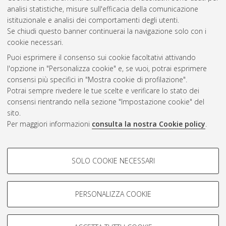
Questa lista e' stata generata il
Thu Aug 6 20:44:11 2026
analisi statistiche, misure sull'efficacia della comunicazione
CEST
.
istituzionale e analisi dei comportamenti degli utenti.
Se chiudi questo banner continuerai la navigazione solo con i
cookie necessari.
Atom
Puoi esprimere il consenso sui cookie facoltativi attivando
Rss 1.0
l'opzione in "Personalizza cookie" e, se vuoi, potrai esprimere
consensi più specifici in "Mostra cookie di profilazione".
Rss 2.0
Potrai sempre rivedere le tue scelte e verificare lo stato dei
consensi rientrando nella sezione "Impostazione cookie" del
AMS Dottorato
sito.
Per maggiori informazioni
consulta la nostra Cookie policy
.
ISSN: 2038-7946
Servizio implementato e gestito da
AlmaDL
Impostazioni Cookie
COOKIE DI PROFILAZIONE -
SOLO COOKIE NECESSARI
Informativa sulla privacy
FACOLTATIVI
Condizioni d’uso del sito
Si tratta di cookie utilizzati per analizzare le caratteristiche della
navigazione degli utenti, creare profili in base al loro comportamento
PERSONALIZZA COOKIE
sul sito, per analisi di marketing.
Mostra cookie di profilazione