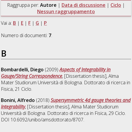
Raggruppa per:
Autore
|
Data di discussione
|
Ciclo
|
Nessun raggruppamento
Vai a:
B
|
E
|
F
|
G
|
P
Numero di documenti:
7
.
B
Bombardelli, Diego
(2009)
Aspects of Integrability in
Gauge/String Correspondence
, [Dissertation thesis], Alma
Mater Studiorum Università di Bologna. Dottorato di ricerca in
Fisica
, 21 Ciclo.
Bonini, Alfredo
(2018)
Supersymmetric 4d gauge theories and
Integrability
, [Dissertation thesis], Alma Mater Studiorum
Università di Bologna. Dottorato di ricerca in
Fisica
, 29 Ciclo.
DOI 10.6092/unibo/amsdottorato/8707.