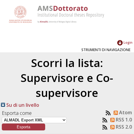
Login
STRUMENTI DI NAVIGAZIONE
Scorri la lista:
Supervisore e Co-
supervisore
Su di un livello
Atom
Esporta come
RSS 1.0
RSS 2.0