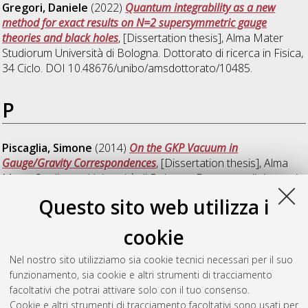
Gregori, Daniele
(2022)
Quantum integrability as a new
method for exact results on N=2 supersymmetric gauge
theories and black holes
, [Dissertation thesis], Alma Mater
Studiorum Università di Bologna. Dottorato di ricerca in
Fisica
,
34 Ciclo. DOI 10.48676/unibo/amsdottorato/10485.
P
Piscaglia, Simone
(2014)
On the GKP Vacuum in
Gauge/Gravity Correspondences
, [Dissertation thesis], Alma
Mater Studiorum Università di Bologna. Dottorato di ricerca in
Fisica
, 26 Ciclo. DOI 10.6092/unibo/amsdottorato/6228.
Questo sito web utilizza i
Pomponio, Octavio
(2022)
Non perturbative aspects of non
cookie
equilibrium physics in two dimensional models
, [Dissertation
thesis], Alma Mater Studiorum Università di Bologna.
Nel nostro sito utilizziamo sia cookie tecnici necessari per il suo
Dottorato di ricerca in
Fisica
, 34 Ciclo. DOI
funzionamento, sia cookie e altri strumenti di tracciamento
10.48676/unibo/amsdottorato/10432.
facoltativi che potrai attivare solo con il tuo consenso.
Cookie e altri strumenti di tracciamento facoltativi sono usati per