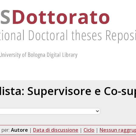
 lista: Supervisore e Co-s
 per:
Autore
|
Data di discussione
|
Ciclo
|
Nessun raggr