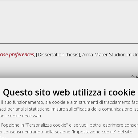
cise preferences
, [Dissertation thesis], Alma Mater Studiorum Un
Que
Questo sito web utilizza i cookie
rato
-7946
 il suo funzionamento, sia cookie e altri strumenti di tracciamento faco
ati per analisi statistiche, misure sull'efficacia della comunicazione is
mplementato e gestito da
AlmaDL
on i cookie necessari.
ni Cookie
 sulla privacy
 l'opzione in "Personalizza cookie" e, se vuoi, potrai esprimere consens
dei consensi rientrando nella sezione "Impostazione cookie" del sito.
d’uso del sito