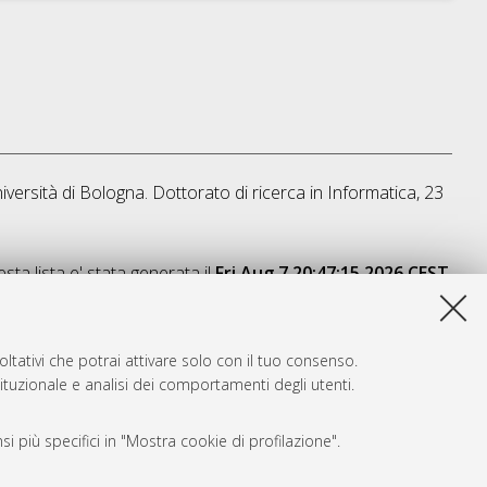
iversità di Bologna. Dottorato di ricerca in
Informatica
, 23
sta lista e' stata generata il
Fri Aug 7 20:47:15 2026 CEST
.
ltativi che potrai attivare solo con il tuo consenso.
tituzionale e analisi dei comportamenti degli utenti.
i più specifici in "Mostra cookie di profilazione".