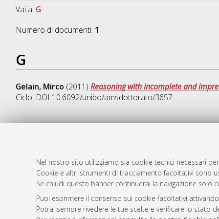
Vai a:
G
Numero di documenti:
1
.
G
Gelain, Mirco
(2011)
Reasoning with incomplete and impre
Ciclo. DOI 10.6092/unibo/amsdottorato/3657.
AMS Dotto
Atom
ISSN: 2038
Nel nostro sito utilizziamo sia cookie tecnici necessari per
Rss 1.0
Cookie e altri strumenti di tracciamento facoltativi sono us
Servizio i
Se chiudi questo banner continuerai la navigazione solo c
Rss 2.0
Impostazio
Informativa
Puoi esprimere il consenso sui cookie facoltativi attivando
Potrai sempre rivedere le tue scelte e verificare lo stato 
Condizioni 