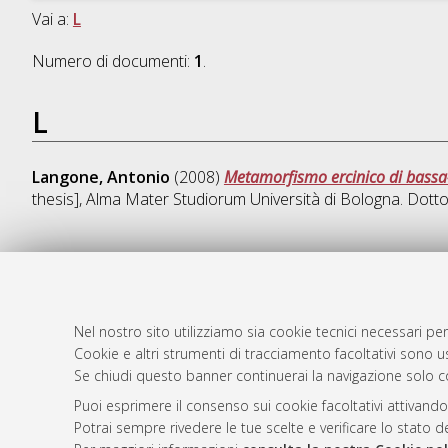
Vai a:
L
Numero di documenti:
1
.
L
Langone, Antonio
(2008)
Metamorfismo ercinico di bassa-
thesis], Alma Mater Studiorum Università di Bologna. Dotto
AMS Dotto
Atom
ISSN: 2038
Nel nostro sito utilizziamo sia cookie tecnici necessari per
Rss 1.0
Cookie e altri strumenti di tracciamento facoltativi sono us
Servizio i
Se chiudi questo banner continuerai la navigazione solo c
Rss 2.0
Impostazio
Informativa
Puoi esprimere il consenso sui cookie facoltativi attivando
Potrai sempre rivedere le tue scelte e verificare lo stato 
Condizioni 