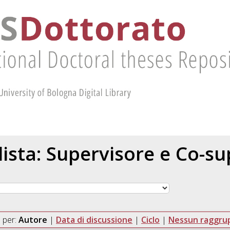
 lista: Supervisore e Co-s
 per:
Autore
|
Data di discussione
|
Ciclo
|
Nessun raggr