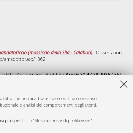
datoriccio (massiccio della Sila - Calabria)
, [Dissertation
ibo/amsdottorato/1062.
a lista e' stata generata il
Thu Aug 6 20:47:28 2026 CEST
.
ltativi che potrai attivare solo con il tuo consenso.
tituzionale e analisi dei comportamenti degli utenti.
i più specifici in "Mostra cookie di profilazione".