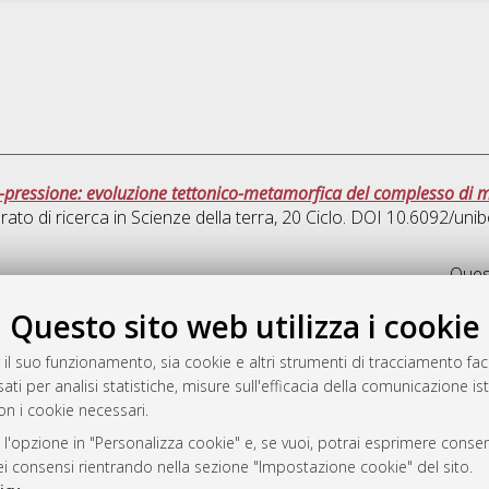
pressione: evoluzione tettonico-metamorfica del complesso di man
rato di ricerca in
Scienze della terra
, 20 Ciclo. DOI 10.6092/un
Quest
Questo sito web utilizza i cookie
rato
-7946
 il suo funzionamento, sia cookie e altri strumenti di tracciamento faco
ati per analisi statistiche, misure sull'efficacia della comunicazione is
mplementato e gestito da
AlmaDL
on i cookie necessari.
ni Cookie
 sulla privacy
 l'opzione in "Personalizza cookie" e, se vuoi, potrai esprimere consens
dei consensi rientrando nella sezione "Impostazione cookie" del sito.
d’uso del sito