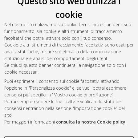
Questo sito web utilizza i
Well-being in patients with obesity: A Sequential Combination
cookie
of Behavioral Lifestyle and Well-Being Intervention
,
[Dissertation thesis], Alma Mater Studiorum Università di
Nel nostro sito utilizziamo sia cookie tecnici necessari per il suo
Bologna. Dottorato di ricerca in
Psicologia
, 33 Ciclo. DOI
funzionamento, sia cookie e altri strumenti di tracciamento
10.6092/unibo/amsdottorato/9561.
facoltativi che potrai attivare solo con il tuo consenso.
Cookie e altri strumenti di tracciamento facoltativi sono usati per
Questa lista e' stata generata il
Sat Aug 8 20:48:07 2026
analisi statistiche, misure sull'efficacia della comunicazione
CEST
.
istituzionale e analisi dei comportamenti degli utenti.
Se chiudi questo banner continuerai la navigazione solo con i
cookie necessari.
Atom
Puoi esprimere il consenso sui cookie facoltativi attivando
Rss 1.0
l'opzione in "Personalizza cookie" e, se vuoi, potrai esprimere
consensi più specifici in "Mostra cookie di profilazione".
Rss 2.0
Potrai sempre rivedere le tue scelte e verificare lo stato dei
consensi rientrando nella sezione "Impostazione cookie" del
AMS Dottorato
sito.
Per maggiori informazioni
consulta la nostra Cookie policy
.
ISSN: 2038-7946
Servizio implementato e gestito da
AlmaDL
Impostazioni Cookie