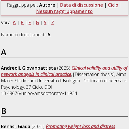
Raggruppa per:
Autore
|
Data di discussione
|
Ciclo
|
Nessun raggruppamento
Vai a:
A
|
B
|
F
|
G
|
S
|
Z
Numero di documenti:
6
.
A
Andreoli, Giovanbattista
(2025)
Clinical validity and utility of
network analysis in clinical practice
, [Dissertation thesis], Alma
Mater Studiorum Università di Bologna. Dottorato di ricerca in
Psychology
, 37 Ciclo. DOI
10.48676/unibo/amsdottorato/11934.
B
Benasi, Giada
(2021)
Promoting weight loss and distress