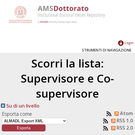
Login
STRUMENTI DI NAVIGAZIONE
Scorri la lista:
Supervisore e Co-
supervisore
Su di un livello
Atom
Esporta come
RSS 1.0
RSS 2.0