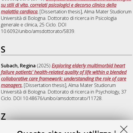
su stili di vita, correlati psicologici e decorso clinico della
malattia cardiaca
, [Dissertation thesis], Alma Mater Studiorum
Università di Bologna. Dottorato di ricerca in
Psicologia
generale e clinica
, 25 Ciclo. DOI
10.6092/unibo/amsdottorato/5839.
S
Subach, Regina
(2025)
Exploring elderly multimorbid heart
failure patients' health-related quality of life within a blended
collaborative care framework: understanding the role of care
managers
, [Dissertation thesis], Alma Mater Studiorum
Università di Bologna. Dottorato di ricerca in
Psychology
, 37
Ciclo. DOI 10.48676/unibo/amsdottorato/11728.
Z
Zhu, Boheng
(2021)
Promoting Weight Loss and Psychological