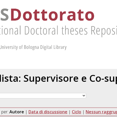
 lista: Supervisore e Co-s
 per:
Autore
|
Data di discussione
|
Ciclo
|
Nessun raggr