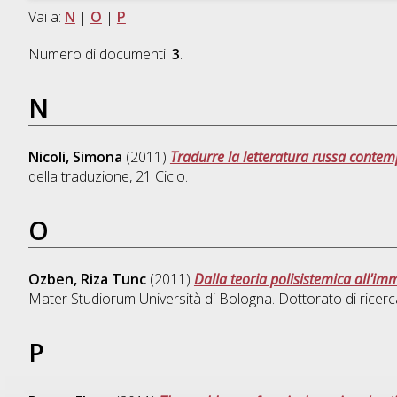
Vai a:
N
|
O
|
P
Numero di documenti:
3
.
N
Nicoli, Simona
(2011)
Tradurre la letteratura russa contem
della traduzione
, 21 Ciclo.
O
Ozben, Riza Tunc
(2011)
Dalla teoria polisistemica all'im
Mater Studiorum Università di Bologna. Dottorato di ricerc
P