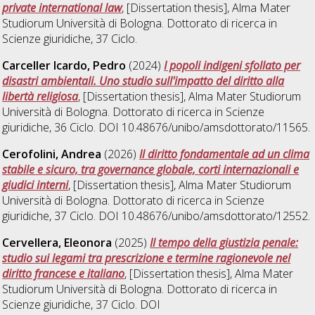
private international law
, [Dissertation thesis], Alma Mater
Studiorum Università di Bologna. Dottorato di ricerca in
Scienze giuridiche
, 37 Ciclo.
Carceller Icardo, Pedro
(2024)
I popoli indigeni sfollato per
disastri ambientali. Uno studio sull'impatto del diritto alla
libertà religiosa
, [Dissertation thesis], Alma Mater Studiorum
Università di Bologna. Dottorato di ricerca in
Scienze
giuridiche
, 36 Ciclo. DOI 10.48676/unibo/amsdottorato/11565.
Cerofolini, Andrea
(2026)
Il diritto fondamentale ad un clima
stabile e sicuro, tra governance globale, corti internazionali e
giudici interni
, [Dissertation thesis], Alma Mater Studiorum
Università di Bologna. Dottorato di ricerca in
Scienze
giuridiche
, 37 Ciclo. DOI 10.48676/unibo/amsdottorato/12552.
Cervellera, Eleonora
(2025)
Il tempo della giustizia penale:
studio sui legami tra prescrizione e termine ragionevole nel
diritto francese e italiano
, [Dissertation thesis], Alma Mater
Studiorum Università di Bologna. Dottorato di ricerca in
Scienze giuridiche
, 37 Ciclo. DOI