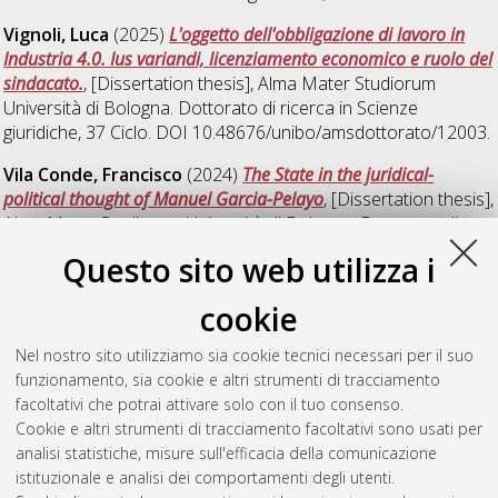
Vignoli, Luca
(2025)
L'oggetto dell'obbligazione di lavoro in
Industria 4.0. Ius variandi, licenziamento economico e ruolo del
sindacato.
, [Dissertation thesis], Alma Mater Studiorum
Università di Bologna. Dottorato di ricerca in
Scienze
giuridiche
, 37 Ciclo. DOI 10.48676/unibo/amsdottorato/12003.
Vila Conde, Francisco
(2024)
The State in the juridical-
political thought of Manuel Garcia-Pelayo
, [Dissertation thesis],
Alma Mater Studiorum Università di Bologna. Dottorato di
ricerca in
Scienze giuridiche
, 36 Ciclo.
Questo sito web utilizza i
Zanelli, Dario
(2024)
Le nuove frontiere della perequazione
cookie
urbanistica tra tutela del suolo e rigenerazione urbana
,
[Dissertation thesis], Alma Mater Studiorum Università di
Nel nostro sito utilizziamo sia cookie tecnici necessari per il suo
Bologna. Dottorato di ricerca in
Scienze giuridiche
, 36 Ciclo.
funzionamento, sia cookie e altri strumenti di tracciamento
DOI 10.48676/unibo/amsdottorato/11080.
facoltativi che potrai attivare solo con il tuo consenso.
Cookie e altri strumenti di tracciamento facoltativi sono usati per
Questa lista e' stata generata il
Sat Aug 8 20:49:44 2026
analisi statistiche, misure sull'efficacia della comunicazione
CEST
.
istituzionale e analisi dei comportamenti degli utenti.