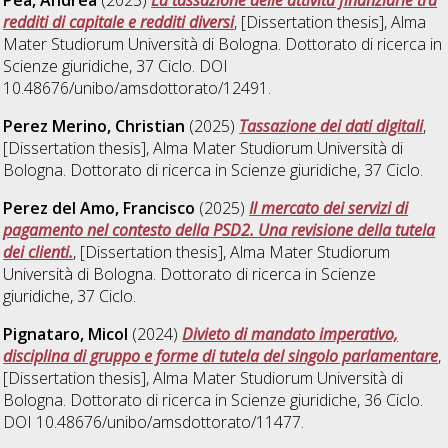
Pea, Andrea
(2025)
La tassazione delle attività finanziarie tra
redditi di capitale e redditi diversi
, [Dissertation thesis], Alma
Mater Studiorum Università di Bologna. Dottorato di ricerca in
Scienze giuridiche
, 37 Ciclo. DOI
10.48676/unibo/amsdottorato/12491.
Perez Merino, Christian
(2025)
Tassazione dei dati digitali
,
[Dissertation thesis], Alma Mater Studiorum Università di
Bologna. Dottorato di ricerca in
Scienze giuridiche
, 37 Ciclo.
Perez del Amo, Francisco
(2025)
Il mercato dei servizi di
pagamento nel contesto della PSD2. Una revisione della tutela
dei clienti.
, [Dissertation thesis], Alma Mater Studiorum
Università di Bologna. Dottorato di ricerca in
Scienze
giuridiche
, 37 Ciclo.
Pignataro, Micol
(2024)
Divieto di mandato imperativo,
disciplina di gruppo e forme di tutela del singolo parlamentare
,
[Dissertation thesis], Alma Mater Studiorum Università di
Bologna. Dottorato di ricerca in
Scienze giuridiche
, 36 Ciclo.
DOI 10.48676/unibo/amsdottorato/11477.