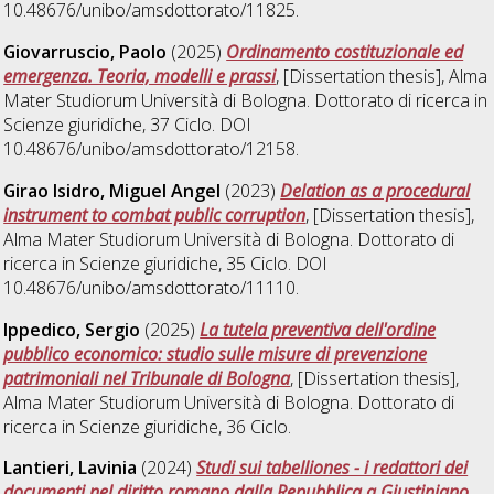
10.48676/unibo/amsdottorato/11825.
Giovarruscio, Paolo
(2025)
Ordinamento costituzionale ed
emergenza. Teoria, modelli e prassi
, [Dissertation thesis], Alma
Mater Studiorum Università di Bologna. Dottorato di ricerca in
Scienze giuridiche
, 37 Ciclo. DOI
10.48676/unibo/amsdottorato/12158.
Girao Isidro, Miguel Angel
(2023)
Delation as a procedural
instrument to combat public corruption
, [Dissertation thesis],
Alma Mater Studiorum Università di Bologna. Dottorato di
ricerca in
Scienze giuridiche
, 35 Ciclo. DOI
10.48676/unibo/amsdottorato/11110.
Ippedico, Sergio
(2025)
La tutela preventiva dell'ordine
pubblico economico: studio sulle misure di prevenzione
patrimoniali nel Tribunale di Bologna
, [Dissertation thesis],
Alma Mater Studiorum Università di Bologna. Dottorato di
ricerca in
Scienze giuridiche
, 36 Ciclo.
Lantieri, Lavinia
(2024)
Studi sui tabelliones - i redattori dei
documenti nel diritto romano dalla Repubblica a Giustiniano
,