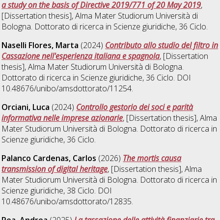
a study on the basis of Directive 2019/771 of 20 May 2019
,
[Dissertation thesis], Alma Mater Studiorum Università di
Bologna. Dottorato di ricerca in
Scienze giuridiche
, 36 Ciclo.
Naselli Flores, Marta
(2024)
Contributo allo studio del filtro in
Cassazione nell'esperienza italiana e spagnola
, [Dissertation
thesis], Alma Mater Studiorum Università di Bologna.
Dottorato di ricerca in
Scienze giuridiche
, 36 Ciclo. DOI
10.48676/unibo/amsdottorato/11254.
Orciani, Luca
(2024)
Controllo gestorio dei soci e parità
informativa nelle imprese azionarie
, [Dissertation thesis], Alma
Mater Studiorum Università di Bologna. Dottorato di ricerca in
Scienze giuridiche
, 36 Ciclo.
Palanco Cardenas, Carlos
(2026)
The mortis causa
transmission of digital heritage
, [Dissertation thesis], Alma
Mater Studiorum Università di Bologna. Dottorato di ricerca in
Scienze giuridiche
, 38 Ciclo. DOI
10.48676/unibo/amsdottorato/12835.