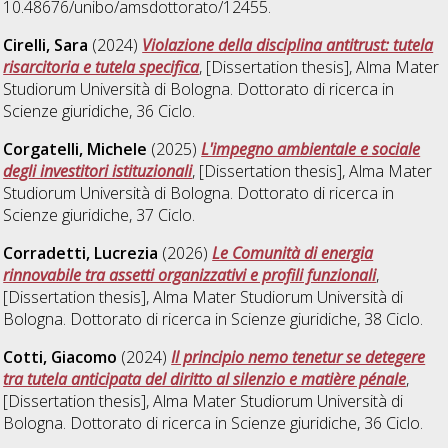
10.48676/unibo/amsdottorato/12455.
Cirelli, Sara
(2024)
Violazione della disciplina antitrust: tutela
risarcitoria e tutela specifica
, [Dissertation thesis], Alma Mater
Studiorum Università di Bologna. Dottorato di ricerca in
Scienze giuridiche
, 36 Ciclo.
Corgatelli, Michele
(2025)
L'impegno ambientale e sociale
degli investitori istituzionali
, [Dissertation thesis], Alma Mater
Studiorum Università di Bologna. Dottorato di ricerca in
Scienze giuridiche
, 37 Ciclo.
Corradetti, Lucrezia
(2026)
Le Comunità di energia
rinnovabile tra assetti organizzativi e profili funzionali
,
[Dissertation thesis], Alma Mater Studiorum Università di
Bologna. Dottorato di ricerca in
Scienze giuridiche
, 38 Ciclo.
Cotti, Giacomo
(2024)
Il principio nemo tenetur se detegere
tra tutela anticipata del diritto al silenzio e matière pénale
,
[Dissertation thesis], Alma Mater Studiorum Università di
Bologna. Dottorato di ricerca in
Scienze giuridiche
, 36 Ciclo.