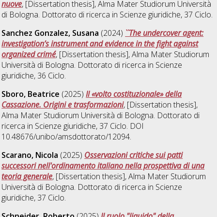
nuove
, [Dissertation thesis], Alma Mater Studiorum Università
di Bologna. Dottorato di ricerca in
Scienze giuridiche
, 37 Ciclo.
Sanchez Gonzalez, Susana
(2024)
``The undercover agent:
investigation’s instrument and evidence in the fight against
organized crime´´
, [Dissertation thesis], Alma Mater Studiorum
Università di Bologna. Dottorato di ricerca in
Scienze
giuridiche
, 36 Ciclo.
Sboro, Beatrice
(2025)
Il «volto costituzionale» della
Cassazione. Origini e trasformazioni
, [Dissertation thesis],
Alma Mater Studiorum Università di Bologna. Dottorato di
ricerca in
Scienze giuridiche
, 37 Ciclo. DOI
10.48676/unibo/amsdottorato/12094.
Scarano, Nicola
(2025)
Osservazioni critiche sui patti
successori nell'ordinamento italiano nella prospettiva di una
teoria generale
, [Dissertation thesis], Alma Mater Studiorum
Università di Bologna. Dottorato di ricerca in
Scienze
giuridiche
, 37 Ciclo.
Schneider, Roberto
(2025)
Il ruolo "liquido" della