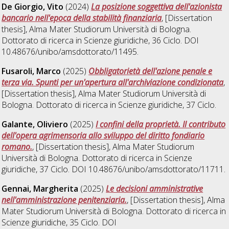
De Giorgio, Vito
(2024)
La posizione soggettiva dell'azionista
bancario nell'epoca della stabilità finanziaria
, [Dissertation
thesis], Alma Mater Studiorum Università di Bologna.
Dottorato di ricerca in
Scienze giuridiche
, 36 Ciclo. DOI
10.48676/unibo/amsdottorato/11495.
Fusaroli, Marco
(2025)
Obbligatorietà dell'azione penale e
terza via. Spunti per un'apertura all'archiviazione condizionata
,
[Dissertation thesis], Alma Mater Studiorum Università di
Bologna. Dottorato di ricerca in
Scienze giuridiche
, 37 Ciclo.
Galante, Oliviero
(2025)
I confini della proprietà. Il contributo
dell'opera agrimensoria allo sviluppo del diritto fondiario
romano.
, [Dissertation thesis], Alma Mater Studiorum
Università di Bologna. Dottorato di ricerca in
Scienze
giuridiche
, 37 Ciclo. DOI 10.48676/unibo/amsdottorato/11711.
Gennai, Margherita
(2025)
Le decisioni amministrative
nell'amministrazione penitenziaria.
, [Dissertation thesis], Alma
Mater Studiorum Università di Bologna. Dottorato di ricerca in
Scienze giuridiche
, 35 Ciclo. DOI