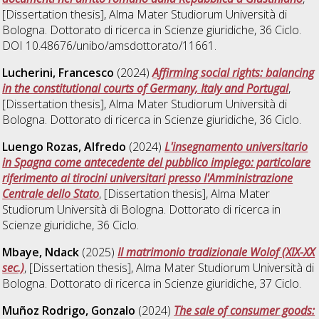
[Dissertation thesis], Alma Mater Studiorum Università di
Bologna. Dottorato di ricerca in
Scienze giuridiche
, 36 Ciclo.
DOI 10.48676/unibo/amsdottorato/11661.
Lucherini, Francesco
(2024)
Affirming social rights: balancing
in the constitutional courts of Germany, Italy and Portugal
,
[Dissertation thesis], Alma Mater Studiorum Università di
Bologna. Dottorato di ricerca in
Scienze giuridiche
, 36 Ciclo.
Luengo Rozas, Alfredo
(2024)
L'insegnamento universitario
in Spagna come antecedente del pubblico impiego: particolare
riferimento ai tirocini universitari presso l'Amministrazione
Centrale dello Stato
, [Dissertation thesis], Alma Mater
Studiorum Università di Bologna. Dottorato di ricerca in
Scienze giuridiche
, 36 Ciclo.
Mbaye, Ndack
(2025)
Il matrimonio tradizionale Wolof (XIX-XX
sec.)
, [Dissertation thesis], Alma Mater Studiorum Università di
Bologna. Dottorato di ricerca in
Scienze giuridiche
, 37 Ciclo.
Muñoz Rodrigo, Gonzalo
(2024)
The sale of consumer goods: