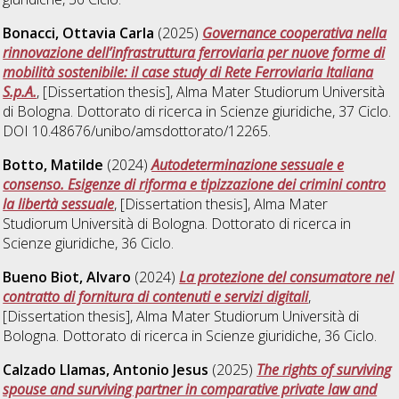
Bonacci, Ottavia Carla
(2025)
Governance cooperativa nella
rinnovazione dell’infrastruttura ferroviaria per nuove forme di
mobilità sostenibile: il case study di Rete Ferroviaria Italiana
S.p.A.
, [Dissertation thesis], Alma Mater Studiorum Università
di Bologna. Dottorato di ricerca in
Scienze giuridiche
, 37 Ciclo.
DOI 10.48676/unibo/amsdottorato/12265.
Botto, Matilde
(2024)
Autodeterminazione sessuale e
consenso. Esigenze di riforma e tipizzazione dei crimini contro
la libertà sessuale
, [Dissertation thesis], Alma Mater
Studiorum Università di Bologna. Dottorato di ricerca in
Scienze giuridiche
, 36 Ciclo.
Bueno Biot, Alvaro
(2024)
La protezione del consumatore nel
contratto di fornitura di contenuti e servizi digitali
,
[Dissertation thesis], Alma Mater Studiorum Università di
Bologna. Dottorato di ricerca in
Scienze giuridiche
, 36 Ciclo.
Calzado Llamas, Antonio Jesus
(2025)
The rights of surviving
spouse and surviving partner in comparative private law and