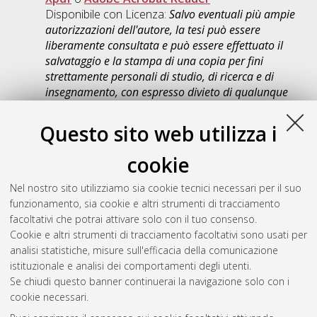
Disponibile con Licenza:
Salvo eventuali più ampie
autorizzazioni dell'autore, la tesi può essere
liberamente consultata e può essere effettuato il
salvataggio e la stampa di una copia per fini
strettamente personali di studio, di ricerca e di
insegnamento, con espresso divieto di qualunque
utilizzo direttamente o indirettamente commerciale.
Ogni altro diritto sul materiale è riservato
.
Questo sito web utilizza i
Download (2MB)
|
Contatta l'autore
cookie
Abstract
Nel nostro sito utilizziamo sia cookie tecnici necessari per il suo
funzionamento, sia cookie e altri strumenti di tracciamento
Altri metadati
facoltativi che potrai attivare solo con il tuo consenso.
Cookie e altri strumenti di tracciamento facoltativi sono usati per
Gestione del documento:
analisi statistiche, misure sull'efficacia della comunicazione
istituzionale e analisi dei comportamenti degli utenti.
Se chiudi questo banner continuerai la navigazione solo con i
cookie necessari.
Atom