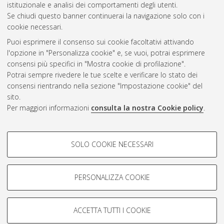
istituzionale e analisi dei comportamenti degli utenti.
Se chiudi questo banner continuerai la navigazione solo con i
cookie necessari.
Atom
Puoi esprimere il consenso sui cookie facoltativi attivando
Rss 1.0
l'opzione in "Personalizza cookie" e, se vuoi, potrai esprimere
consensi più specifici in "Mostra cookie di profilazione".
Rss 2.0
Potrai sempre rivedere le tue scelte e verificare lo stato dei
consensi rientrando nella sezione "Impostazione cookie" del
sito.
AMS Dottorato
Per maggiori informazioni
consulta la nostra Cookie policy
.
ISSN: 2038-7946
Servizio implementato e gestito da
AlmaDL
Impostazioni Cookie
COOKIE DI PROFILAZIONE -
SOLO COOKIE NECESSARI
Informativa sulla privacy
FACOLTATIVI
Condizioni d’uso del sito
Si tratta di cookie utilizzati per analizzare le caratteristiche della
navigazione degli utenti, creare profili in base al loro comportamento
PERSONALIZZA COOKIE
sul sito, per analisi di marketing.
Mostra cookie di profilazione
ACCETTA TUTTI I COOKIE
Google/Youtube Video
© ALMA MATER STUDIORUM - Università di Bologna, 2007-2026.
COOKIE TECNICI - NECESSARI