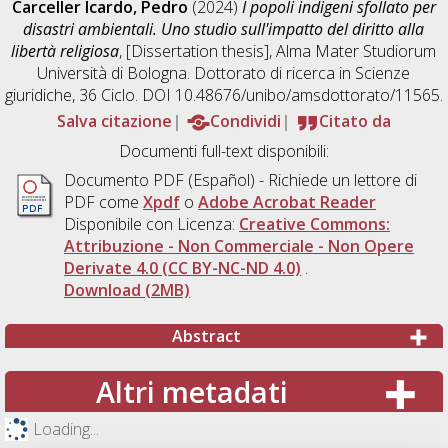
Carceller Icardo, Pedro
(2024)
I popoli indigeni sfollato per
disastri ambientali. Uno studio sull'impatto del diritto alla
libertà religiosa
, [Dissertation thesis], Alma Mater Studiorum
Università di Bologna. Dottorato di ricerca in
Scienze
giuridiche
, 36 Ciclo. DOI 10.48676/unibo/amsdottorato/11565.
Salva citazione
Condividi
Citato da
Documenti full-text disponibili:
Documento PDF
(Español) - Richiede un lettore di
PDF come
Xpdf
o
Adobe Acrobat Reader
Disponibile con Licenza:
Creative Commons:
Attribuzione - Non Commerciale - Non Opere
Derivate 4.0 (CC BY-NC-ND 4.0)
.
Download (2MB)
Abstract
Altri metadati
Loading...