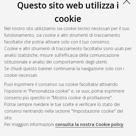
Ogni altro diritto sul materiale è riservato
.
Questo sito web utilizza i
Download (2MB)
|
Contatta l'autore
cookie
Abstract
Nel nostro sito utilizziamo sia cookie tecnici necessari per il suo
funzionamento, sia cookie e altri strumenti di tracciamento
Altri metadati
facoltativi che potrai attivare solo con il tuo consenso.
Cookie e altri strumenti di tracciamento facoltativi sono usati per
Gestione del documento:
analisi statistiche, misure sull'efficacia della comunicazione
istituzionale e analisi dei comportamenti degli utenti.
Se chiudi questo banner continuerai la navigazione solo con i
cookie necessari.
Atom
Puoi esprimere il consenso sui cookie facoltativi attivando
Rss 1.0
l'opzione in "Personalizza cookie" e, se vuoi, potrai esprimere
consensi più specifici in "Mostra cookie di profilazione".
Rss 2.0
Potrai sempre rivedere le tue scelte e verificare lo stato dei
consensi rientrando nella sezione "Impostazione cookie" del
sito.
AMS Dottorato
Per maggiori informazioni
consulta la nostra Cookie policy
.
ISSN: 2038-7946
Servizio implementato e gestito da
AlmaDL