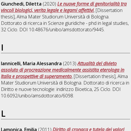
Giunchedi, Diletta
(2020)
Le nuove forme di genitorialità tra
vincoli biologici, verita legale e legami affettivi
, [Dissertation
thesis], Alma Mater Studiorum Università di Bologna.
Dottorato di ricerca in
Scienze giuridiche - phd in legal studies
,
32 Ciclo. DOI 10.48676/unibo/amsdottorato/9445.
I
Iannicelli, Maria Alessandra
(2013)
Attualità del divieto
assoluto di procreazione medicalmente assistita eterologa in
Italia e prospettive di superamento
, [Dissertation thesis], Alma
Mater Studiorum Università di Bologna. Dottorato di ricerca in
Diritto e nuove tecnologie: indirizzo Bioetica
, 25 Ciclo. DOI
10.6092/unibo/amsdottorato/6098.
L
Lamonica, Emilia
(2011)
Diritto di cronaca e tutela dei valori