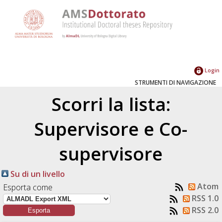
Login
STRUMENTI DI NAVIGAZIONE
Scorri la lista:
Supervisore e Co-
supervisore
Su di un livello
Atom
Esporta come
RSS 1.0
RSS 2.0