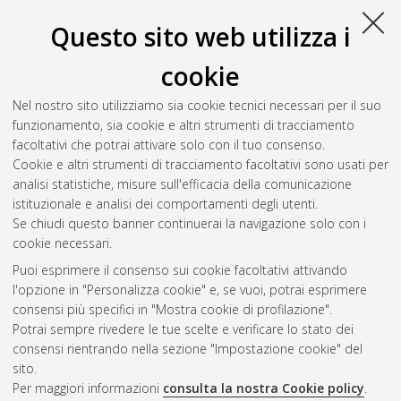
S
Questo sito web utilizza i
Scarano, Nicola
(2025)
Osservazioni critiche sui patti
cookie
successori nell'ordinamento italiano nella prospettiva di una
teoria generale
, [Dissertation thesis], Alma Mater Studiorum
Nel nostro sito utilizziamo sia cookie tecnici necessari per il suo
Università di Bologna. Dottorato di ricerca in
Scienze
funzionamento, sia cookie e altri strumenti di tracciamento
giuridiche
, 37 Ciclo.
facoltativi che potrai attivare solo con il tuo consenso.
Cookie e altri strumenti di tracciamento facoltativi sono usati per
Questa lista e' stata generata il
Sat Aug 8 20:49:09 2026
analisi statistiche, misure sull'efficacia della comunicazione
CEST
.
istituzionale e analisi dei comportamenti degli utenti.
Se chiudi questo banner continuerai la navigazione solo con i
cookie necessari.
Atom
Puoi esprimere il consenso sui cookie facoltativi attivando
Rss 1.0
l'opzione in "Personalizza cookie" e, se vuoi, potrai esprimere
consensi più specifici in "Mostra cookie di profilazione".
Rss 2.0
Potrai sempre rivedere le tue scelte e verificare lo stato dei
consensi rientrando nella sezione "Impostazione cookie" del
AMS Dottorato
sito.
Per maggiori informazioni
consulta la nostra Cookie policy
.
ISSN: 2038-7946