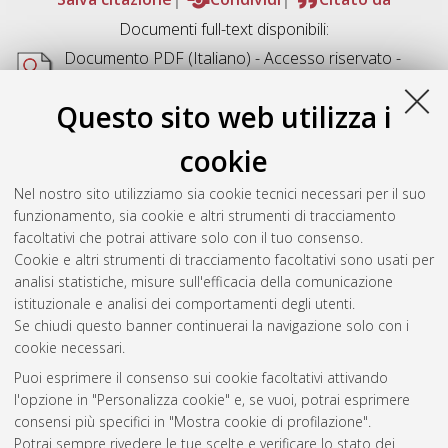
Documenti full-text disponibili:
Documento PDF
(Italiano) - Accesso riservato -
Richiede un lettore di PDF come
Xpdf
o
Adobe
Acrobat Reader
Questo sito web utilizza i
Download (1MB)
cookie
Abstract
Nel nostro sito utilizziamo sia cookie tecnici necessari per il suo
funzionamento, sia cookie e altri strumenti di tracciamento
Altri metadati
facoltativi che potrai attivare solo con il tuo consenso.
Cookie e altri strumenti di tracciamento facoltativi sono usati per
Gestione del documento:
analisi statistiche, misure sull'efficacia della comunicazione
istituzionale e analisi dei comportamenti degli utenti.
Se chiudi questo banner continuerai la navigazione solo con i
cookie necessari.
Atom
Puoi esprimere il consenso sui cookie facoltativi attivando
Rss 1.0
l'opzione in "Personalizza cookie" e, se vuoi, potrai esprimere
consensi più specifici in "Mostra cookie di profilazione".
Rss 2.0
Potrai sempre rivedere le tue scelte e verificare lo stato dei