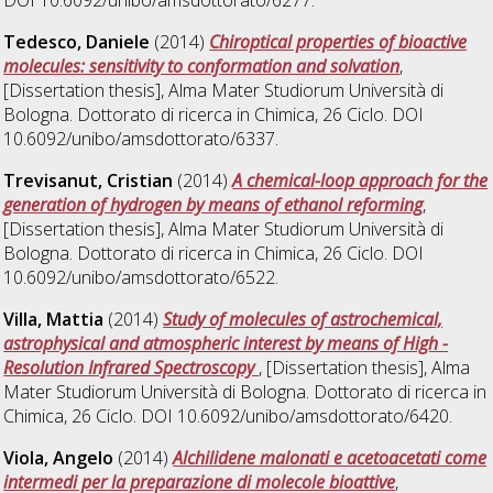
Tedesco, Daniele
(2014)
Chiroptical properties of bioactive
molecules: sensitivity to conformation and solvation
,
[Dissertation thesis], Alma Mater Studiorum Università di
Bologna. Dottorato di ricerca in
Chimica
, 26 Ciclo. DOI
10.6092/unibo/amsdottorato/6337.
Trevisanut, Cristian
(2014)
A chemical-loop approach for the
generation of hydrogen by means of ethanol reforming
,
[Dissertation thesis], Alma Mater Studiorum Università di
Bologna. Dottorato di ricerca in
Chimica
, 26 Ciclo. DOI
10.6092/unibo/amsdottorato/6522.
Villa, Mattia
(2014)
Study of molecules of astrochemical,
astrophysical and atmospheric interest by means of High -
Resolution Infrared Spectroscopy
, [Dissertation thesis], Alma
Mater Studiorum Università di Bologna. Dottorato di ricerca in
Chimica
, 26 Ciclo. DOI 10.6092/unibo/amsdottorato/6420.
Viola, Angelo
(2014)
Alchilidene malonati e acetoacetati come
intermedi per la preparazione di molecole bioattive
,