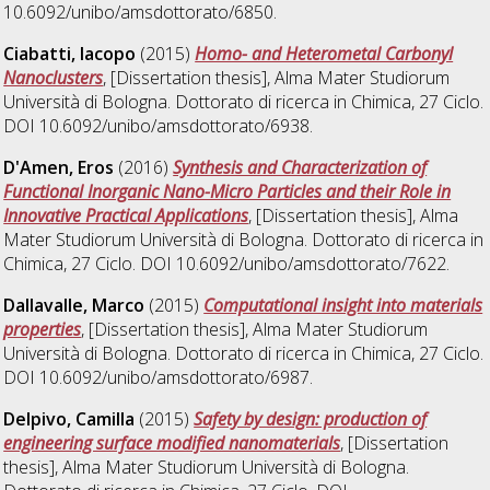
10.6092/unibo/amsdottorato/6850.
Ciabatti, Iacopo
(2015)
Homo- and Heterometal Carbonyl
Nanoclusters
, [Dissertation thesis], Alma Mater Studiorum
Università di Bologna. Dottorato di ricerca in
Chimica
, 27 Ciclo.
DOI 10.6092/unibo/amsdottorato/6938.
D'Amen, Eros
(2016)
Synthesis and Characterization of
Functional Inorganic Nano-Micro Particles and their Role in
Innovative Practical Applications
, [Dissertation thesis], Alma
Mater Studiorum Università di Bologna. Dottorato di ricerca in
Chimica
, 27 Ciclo. DOI 10.6092/unibo/amsdottorato/7622.
Dallavalle, Marco
(2015)
Computational insight into materials
properties
, [Dissertation thesis], Alma Mater Studiorum
Università di Bologna. Dottorato di ricerca in
Chimica
, 27 Ciclo.
DOI 10.6092/unibo/amsdottorato/6987.
Delpivo, Camilla
(2015)
Safety by design: production of
engineering surface modified nanomaterials
, [Dissertation
thesis], Alma Mater Studiorum Università di Bologna.