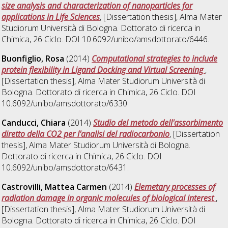
size analysis and characterization of nanoparticles for
applications in Life Sciences
, [Dissertation thesis], Alma Mater
Studiorum Università di Bologna. Dottorato di ricerca in
Chimica
, 26 Ciclo. DOI 10.6092/unibo/amsdottorato/6446.
Buonfiglio, Rosa
(2014)
Computational strategies to include
protein flexibility in Ligand Docking and Virtual Screening
,
[Dissertation thesis], Alma Mater Studiorum Università di
Bologna. Dottorato di ricerca in
Chimica
, 26 Ciclo. DOI
10.6092/unibo/amsdottorato/6330.
Canducci, Chiara
(2014)
Studio del metodo dell'assorbimento
diretto della CO2 per l'analisi del radiocarbonio
, [Dissertation
thesis], Alma Mater Studiorum Università di Bologna.
Dottorato di ricerca in
Chimica
, 26 Ciclo. DOI
10.6092/unibo/amsdottorato/6431.
Castrovilli, Mattea Carmen
(2014)
Elemetary processes of
radiation damage in organic molecules of biological interest
,
[Dissertation thesis], Alma Mater Studiorum Università di
Bologna. Dottorato di ricerca in
Chimica
, 26 Ciclo. DOI