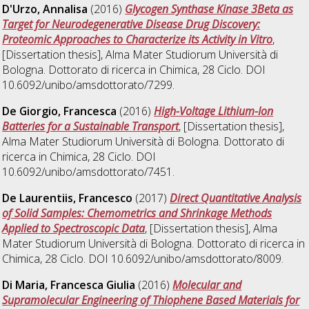
D'Urzo, Annalisa
(2016)
Glycogen Synthase Kinase 3Beta as
Target for Neurodegenerative Disease Drug Discovery:
Proteomic Approaches to Characterize its Activity in Vitro
,
[Dissertation thesis], Alma Mater Studiorum Università di
Bologna. Dottorato di ricerca in
Chimica
, 28 Ciclo. DOI
10.6092/unibo/amsdottorato/7299.
De Giorgio, Francesca
(2016)
High-Voltage Lithium-Ion
Batteries for a Sustainable Transport
, [Dissertation thesis],
Alma Mater Studiorum Università di Bologna. Dottorato di
ricerca in
Chimica
, 28 Ciclo. DOI
10.6092/unibo/amsdottorato/7451.
De Laurentiis, Francesco
(2017)
Direct Quantitative Analysis
of Solid Samples: Chemometrics and Shrinkage Methods
Applied to Spectroscopic Data
, [Dissertation thesis], Alma
Mater Studiorum Università di Bologna. Dottorato di ricerca in
Chimica
, 28 Ciclo. DOI 10.6092/unibo/amsdottorato/8009.
Di Maria, Francesca Giulia
(2016)
Molecular and
Supramolecular Engineering of Thiophene Based Materials for