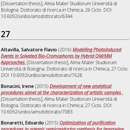
[Dissertation thesis], Alma Mater Studiorum Università di
Bologna. Dottorato di ricerca in
Chimica
, 26 Ciclo. DOI
10.6092/unibo/amsdottorato/6344.
27
Altavilla, Salvatore Flavio
(2016)
Modelling Photoinduced
Events in Solvated Bio-Cromophores by Hybrid QM/MM
Approaches
, [Dissertation thesis], Alma Mater Studiorum
Università di Bologna. Dottorato di ricerca in
Chimica
, 27 Ciclo.
DOI 10.6092/unibo/amsdottorato/7628.
Bonacini, Irene
(2015)
Development of new analytical
procedures aimet at the characterization of artistic samples
,
[Dissertation thesis], Alma Mater Studiorum Università di
Bologna. Dottorato di ricerca in
Chimica
, 27 Ciclo. DOI
10.6092/unibo/amsdottorato/7083.
Bonaretti, Edoardo
(2015)
Optimization of purification
procedures in organic semiconductor synthesis for improving