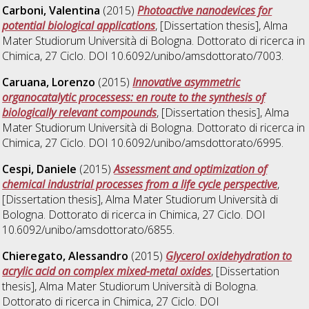
Carboni, Valentina
(2015)
Photoactive nanodevices for
potential biological applications
, [Dissertation thesis], Alma
Mater Studiorum Università di Bologna. Dottorato di ricerca in
Chimica
, 27 Ciclo. DOI 10.6092/unibo/amsdottorato/7003.
Caruana, Lorenzo
(2015)
Innovative asymmetric
organocatalytic processess: en route to the synthesis of
biologically relevant compounds
, [Dissertation thesis], Alma
Mater Studiorum Università di Bologna. Dottorato di ricerca in
Chimica
, 27 Ciclo. DOI 10.6092/unibo/amsdottorato/6995.
Cespi, Daniele
(2015)
Assessment and optimization of
chemical industrial processes from a life cycle perspective
,
[Dissertation thesis], Alma Mater Studiorum Università di
Bologna. Dottorato di ricerca in
Chimica
, 27 Ciclo. DOI
10.6092/unibo/amsdottorato/6855.
Chieregato, Alessandro
(2015)
Glycerol oxidehydration to
acrylic acid on complex mixed-metal oxides
, [Dissertation
thesis], Alma Mater Studiorum Università di Bologna.
Dottorato di ricerca in
Chimica
, 27 Ciclo. DOI