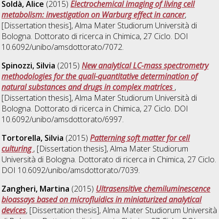
Soldà, Alice
(2015)
Electrochemical imaging of living cell
metabolism: investigation on Warburg effect in cancer
,
[Dissertation thesis], Alma Mater Studiorum Università di
Bologna. Dottorato di ricerca in
Chimica
, 27 Ciclo. DOI
10.6092/unibo/amsdottorato/7072.
Spinozzi, Silvia
(2015)
New analytical LC-mass spectrometry
methodologies for the quali-quantitative determination of
natural substances and drugs in complex matrices
,
[Dissertation thesis], Alma Mater Studiorum Università di
Bologna. Dottorato di ricerca in
Chimica
, 27 Ciclo. DOI
10.6092/unibo/amsdottorato/6997.
Tortorella, Silvia
(2015)
Patterning soft matter for cell
culturing
, [Dissertation thesis], Alma Mater Studiorum
Università di Bologna. Dottorato di ricerca in
Chimica
, 27 Ciclo.
DOI 10.6092/unibo/amsdottorato/7039.
Zangheri, Martina
(2015)
Ultrasensitive chemiluminescence
bioassays based on microfluidics in miniaturized analytical
devices
, [Dissertation thesis], Alma Mater Studiorum Università