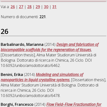
Vai a:
26
|
27
|
28
|
29
|
30
|
31
Numero di documenti:
221
.
26
Barbalinardo, Marianna
(2014)
Design and fabrication of
biocompatible scaffolds for the regeneration of tissues
,
[Dissertation thesis], Alma Mater Studiorum Università di
Bologna. Dottorato di ricerca in
Chimica
, 26 Ciclo. DOI
10.6092/unibo/amsdottorato/6462.
Benini, Erika
(2014)
Modeling and simulations of
nanoparticles in liquid crystalline systems
, [Dissertation thesis],
Alma Mater Studiorum Università di Bologna. Dottorato di
ricerca in
Chimica
, 26 Ciclo. DOI
10.6092/unibo/amsdottorato/6478.
Borghi, Francesco
(2014)
Flow Field–Flow Fractionation for