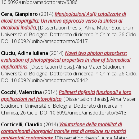
10.6092/unibo/amsdottorato/6386.
Cera, Gianpiero
(2014)
Manipolazioni Au(I) catalizzate di
alcoli propargilici: Un nuovo approccio verso la sintesi di
alcaloidi indolici
, [Dissertation thesis], Alma Mater Studiorum
Università di Bologna. Dottorato di ricerca in
Chimica
, 26 Ciclo.
DOI 10.6092/unibo/amsdottorato/6417.
Ciuciu, Adina Iuliana
(2014)
Novel two photon absorbers:
evaluation of photophysical properties in view of biomedical
applications
, [Dissertation thesis], Alma Mater Studiorum
Università di Bologna. Dottorato di ricerca in
Chimica
, 26 Ciclo.
DOI 10.6092/unibo/amsdottorato/6442.
Cocchi, Valentina
(2014)
Polimeri tiofenici funzionali e loro
applicazioni nel fotovoltaico
, [Dissertation thesis], Alma Mater
Studiorum Università di Bologna. Dottorato di ricerca in
Chimica
, 26 Ciclo. DOI 10.6092/unibo/amsdottorato/6413.
Corticelli, Claudio
(2014)
Valutazione della mobilita' di
contaminanti inorganici tramite test di cessione su matrici
ambientali contaminate
, [Dissertation thesis], Alma Mater