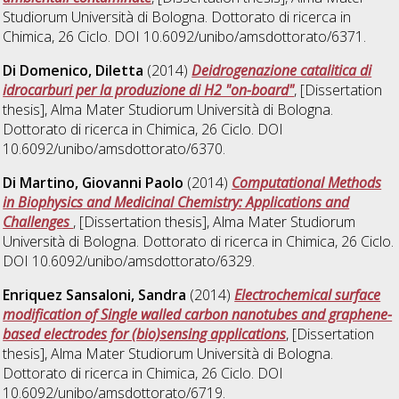
Studiorum Università di Bologna. Dottorato di ricerca in
Chimica
, 26 Ciclo. DOI 10.6092/unibo/amsdottorato/6371.
Di Domenico, Diletta
(2014)
Deidrogenazione catalitica di
idrocarburi per la produzione di H2 "on-board"
, [Dissertation
thesis], Alma Mater Studiorum Università di Bologna.
Dottorato di ricerca in
Chimica
, 26 Ciclo. DOI
10.6092/unibo/amsdottorato/6370.
Di Martino, Giovanni Paolo
(2014)
Computational Methods
in Biophysics and Medicinal Chemistry: Applications and
Challenges
, [Dissertation thesis], Alma Mater Studiorum
Università di Bologna. Dottorato di ricerca in
Chimica
, 26 Ciclo.
DOI 10.6092/unibo/amsdottorato/6329.
Enriquez Sansaloni, Sandra
(2014)
Electrochemical surface
modification of Single walled carbon nanotubes and graphene-
based electrodes for (bio)sensing applications
, [Dissertation
thesis], Alma Mater Studiorum Università di Bologna.
Dottorato di ricerca in
Chimica
, 26 Ciclo. DOI
10.6092/unibo/amsdottorato/6719.