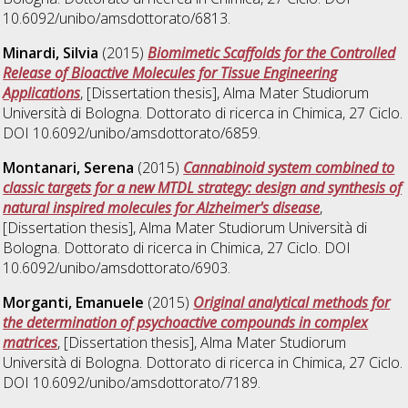
10.6092/unibo/amsdottorato/6813.
Minardi, Silvia
(2015)
Biomimetic Scaffolds for the Controlled
Release of Bioactive Molecules for Tissue Engineering
Applications
, [Dissertation thesis], Alma Mater Studiorum
Università di Bologna. Dottorato di ricerca in
Chimica
, 27 Ciclo.
DOI 10.6092/unibo/amsdottorato/6859.
Montanari, Serena
(2015)
Cannabinoid system combined to
classic targets for a new MTDL strategy: design and synthesis of
natural inspired molecules for Alzheimer's disease
,
[Dissertation thesis], Alma Mater Studiorum Università di
Bologna. Dottorato di ricerca in
Chimica
, 27 Ciclo. DOI
10.6092/unibo/amsdottorato/6903.
Morganti, Emanuele
(2015)
Original analytical methods for
the determination of psychoactive compounds in complex
matrices
, [Dissertation thesis], Alma Mater Studiorum
Università di Bologna. Dottorato di ricerca in
Chimica
, 27 Ciclo.
DOI 10.6092/unibo/amsdottorato/7189.