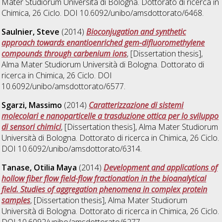
Mater Studiorum Università di Bologna. Dottorato di ricerca in
Chimica
, 26 Ciclo. DOI 10.6092/unibo/amsdottorato/6468.
Saulnier, Steve
(2014)
Bioconjugation and synthetic
approach towards enantioenriched gem-difluoromethylene
compounds through carbenium ions
, [Dissertation thesis],
Alma Mater Studiorum Università di Bologna. Dottorato di
ricerca in
Chimica
, 26 Ciclo. DOI
10.6092/unibo/amsdottorato/6577.
Sgarzi, Massimo
(2014)
Caratterizzazione di sistemi
molecolari e nanoparticelle a trasduzione ottica per lo sviluppo
di sensori chimici
, [Dissertation thesis], Alma Mater Studiorum
Università di Bologna. Dottorato di ricerca in
Chimica
, 26 Ciclo.
DOI 10.6092/unibo/amsdottorato/6314.
Tanase, Otilia Maya
(2014)
Development and applications of
hollow fiber flow field-flow fractionation in the bioanalytical
field. Studies of aggregation phenomena in complex protein
samples
, [Dissertation thesis], Alma Mater Studiorum
Università di Bologna. Dottorato di ricerca in
Chimica
, 26 Ciclo.
DOI 10.6092/unibo/amsdottorato/6277.