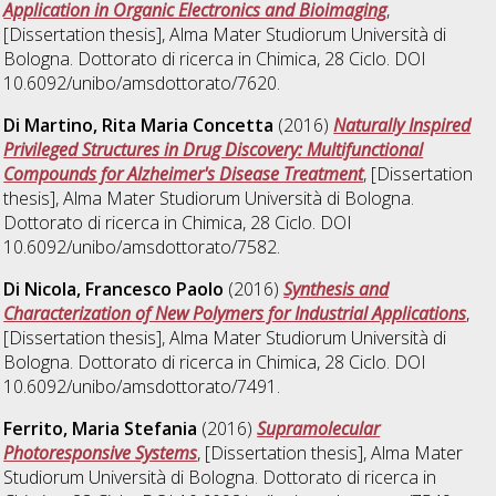
Application in Organic Electronics and Bioimaging
,
[Dissertation thesis], Alma Mater Studiorum Università di
Bologna. Dottorato di ricerca in
Chimica
, 28 Ciclo. DOI
10.6092/unibo/amsdottorato/7620.
Di Martino, Rita Maria Concetta
(2016)
Naturally Inspired
Privileged Structures in Drug Discovery: Multifunctional
Compounds for Alzheimer's Disease Treatment
, [Dissertation
thesis], Alma Mater Studiorum Università di Bologna.
Dottorato di ricerca in
Chimica
, 28 Ciclo. DOI
10.6092/unibo/amsdottorato/7582.
Di Nicola, Francesco Paolo
(2016)
Synthesis and
Characterization of New Polymers for Industrial Applications
,
[Dissertation thesis], Alma Mater Studiorum Università di
Bologna. Dottorato di ricerca in
Chimica
, 28 Ciclo. DOI
10.6092/unibo/amsdottorato/7491.
Ferrito, Maria Stefania
(2016)
Supramolecular
Photoresponsive Systems
, [Dissertation thesis], Alma Mater
Studiorum Università di Bologna. Dottorato di ricerca in