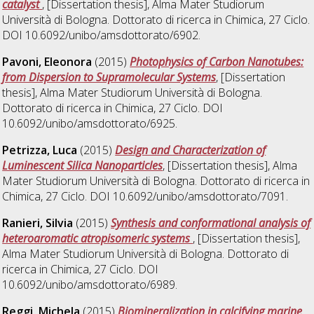
catalyst
, [Dissertation thesis], Alma Mater Studiorum
Università di Bologna. Dottorato di ricerca in
Chimica
, 27 Ciclo.
DOI 10.6092/unibo/amsdottorato/6902.
Pavoni, Eleonora
(2015)
Photophysics of Carbon Nanotubes:
from Dispersion to Supramolecular Systems
, [Dissertation
thesis], Alma Mater Studiorum Università di Bologna.
Dottorato di ricerca in
Chimica
, 27 Ciclo. DOI
10.6092/unibo/amsdottorato/6925.
Petrizza, Luca
(2015)
Design and Characterization of
Luminescent Silica Nanoparticles
, [Dissertation thesis], Alma
Mater Studiorum Università di Bologna. Dottorato di ricerca in
Chimica
, 27 Ciclo. DOI 10.6092/unibo/amsdottorato/7091.
Ranieri, Silvia
(2015)
Synthesis and conformational analysis of
heteroaromatic atropisomeric systems
, [Dissertation thesis],
Alma Mater Studiorum Università di Bologna. Dottorato di
ricerca in
Chimica
, 27 Ciclo. DOI
10.6092/unibo/amsdottorato/6989.
Reggi, Michela
(2015)
Biomineralization in calcifying marine