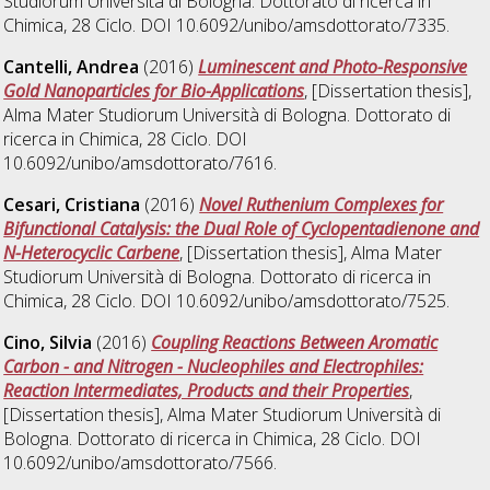
Studiorum Università di Bologna. Dottorato di ricerca in
Chimica
, 28 Ciclo. DOI 10.6092/unibo/amsdottorato/7335.
Cantelli, Andrea
(2016)
Luminescent and Photo-Responsive
Gold Nanoparticles for Bio-Applications
, [Dissertation thesis],
Alma Mater Studiorum Università di Bologna. Dottorato di
ricerca in
Chimica
, 28 Ciclo. DOI
10.6092/unibo/amsdottorato/7616.
Cesari, Cristiana
(2016)
Novel Ruthenium Complexes for
Bifunctional Catalysis: the Dual Role of Cyclopentadienone and
N-Heterocyclic Carbene
, [Dissertation thesis], Alma Mater
Studiorum Università di Bologna. Dottorato di ricerca in
Chimica
, 28 Ciclo. DOI 10.6092/unibo/amsdottorato/7525.
Cino, Silvia
(2016)
Coupling Reactions Between Aromatic
Carbon - and Nitrogen - Nucleophiles and Electrophiles:
Reaction Intermediates, Products and their Properties
,
[Dissertation thesis], Alma Mater Studiorum Università di
Bologna. Dottorato di ricerca in
Chimica
, 28 Ciclo. DOI
10.6092/unibo/amsdottorato/7566.