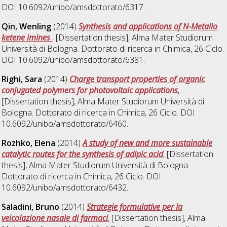
DOI 10.6092/unibo/amsdottorato/6317.
Qin, Wenling
(2014)
Synthesis and applications of N-Metallo
ketene imines
, [Dissertation thesis], Alma Mater Studiorum
Università di Bologna. Dottorato di ricerca in
Chimica
, 26 Ciclo.
DOI 10.6092/unibo/amsdottorato/6381.
Righi, Sara
(2014)
Charge transport properties of organic
conjugated polymers for photovoltaic applications
,
[Dissertation thesis], Alma Mater Studiorum Università di
Bologna. Dottorato di ricerca in
Chimica
, 26 Ciclo. DOI
10.6092/unibo/amsdottorato/6460.
Rozhko, Elena
(2014)
A study of new and more sustainable
catalytic routes for the synthesis of adipic acid
, [Dissertation
thesis], Alma Mater Studiorum Università di Bologna.
Dottorato di ricerca in
Chimica
, 26 Ciclo. DOI
10.6092/unibo/amsdottorato/6432.
Saladini, Bruno
(2014)
Strategie formulative per la
veicolazione nasale di farmaci
, [Dissertation thesis], Alma