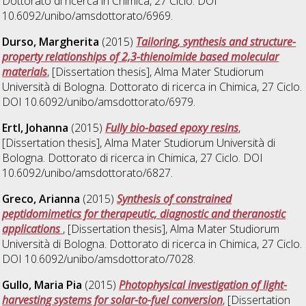
Dottorato di ricerca in
Chimica
, 27 Ciclo. DOI
10.6092/unibo/amsdottorato/6969.
Durso, Margherita
(2015)
Tailoring, synthesis and structure-
property relationships of 2,3-thienoimide based molecular
materials
, [Dissertation thesis], Alma Mater Studiorum
Università di Bologna. Dottorato di ricerca in
Chimica
, 27 Ciclo.
DOI 10.6092/unibo/amsdottorato/6979.
Ertl, Johanna
(2015)
Fully bio-based epoxy resins
,
[Dissertation thesis], Alma Mater Studiorum Università di
Bologna. Dottorato di ricerca in
Chimica
, 27 Ciclo. DOI
10.6092/unibo/amsdottorato/6827.
Greco, Arianna
(2015)
Synthesis of constrained
peptidomimetics for therapeutic, diagnostic and theranostic
applications
, [Dissertation thesis], Alma Mater Studiorum
Università di Bologna. Dottorato di ricerca in
Chimica
, 27 Ciclo.
DOI 10.6092/unibo/amsdottorato/7028.
Gullo, Maria Pia
(2015)
Photophysical investigation of light-
harvesting systems for solar-to-fuel conversion
, [Dissertation