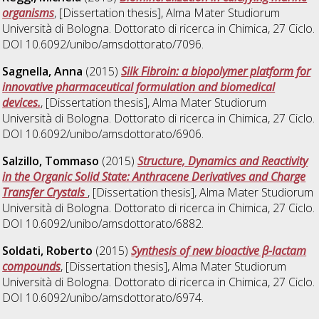
organisms
, [Dissertation thesis], Alma Mater Studiorum
Università di Bologna. Dottorato di ricerca in
Chimica
, 27 Ciclo.
DOI 10.6092/unibo/amsdottorato/7096.
Sagnella, Anna
(2015)
Silk Fibroin: a biopolymer platform for
innovative pharmaceutical formulation and biomedical
devices.
, [Dissertation thesis], Alma Mater Studiorum
Università di Bologna. Dottorato di ricerca in
Chimica
, 27 Ciclo.
DOI 10.6092/unibo/amsdottorato/6906.
Salzillo, Tommaso
(2015)
Structure, Dynamics and Reactivity
in the Organic Solid State: Anthracene Derivatives and Charge
Transfer Crystals
, [Dissertation thesis], Alma Mater Studiorum
Università di Bologna. Dottorato di ricerca in
Chimica
, 27 Ciclo.
DOI 10.6092/unibo/amsdottorato/6882.
Soldati, Roberto
(2015)
Synthesis of new bioactive β-lactam
compounds
, [Dissertation thesis], Alma Mater Studiorum
Università di Bologna. Dottorato di ricerca in
Chimica
, 27 Ciclo.
DOI 10.6092/unibo/amsdottorato/6974.