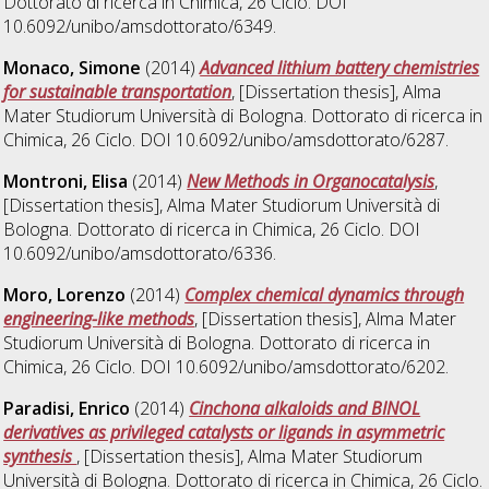
Dottorato di ricerca in
Chimica
, 26 Ciclo. DOI
10.6092/unibo/amsdottorato/6349.
Monaco, Simone
(2014)
Advanced lithium battery chemistries
for sustainable transportation
, [Dissertation thesis], Alma
Mater Studiorum Università di Bologna. Dottorato di ricerca in
Chimica
, 26 Ciclo. DOI 10.6092/unibo/amsdottorato/6287.
Montroni, Elisa
(2014)
New Methods in Organocatalysis
,
[Dissertation thesis], Alma Mater Studiorum Università di
Bologna. Dottorato di ricerca in
Chimica
, 26 Ciclo. DOI
10.6092/unibo/amsdottorato/6336.
Moro, Lorenzo
(2014)
Complex chemical dynamics through
engineering-like methods
, [Dissertation thesis], Alma Mater
Studiorum Università di Bologna. Dottorato di ricerca in
Chimica
, 26 Ciclo. DOI 10.6092/unibo/amsdottorato/6202.
Paradisi, Enrico
(2014)
Cinchona alkaloids and BINOL
derivatives as privileged catalysts or ligands in asymmetric
synthesis
, [Dissertation thesis], Alma Mater Studiorum
Università di Bologna. Dottorato di ricerca in
Chimica
, 26 Ciclo.