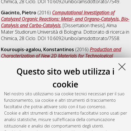
Chimica
, 28 Ciclo. DOI 10.6092/unibo/amsdottorato/7549.
Giacinto, Pietro
(2016)
Computational Investigation of
Catalyzed Organic Reactions: Metal- and Organo-Catalysis, Bio-
Catalysis and Carbo-Catalysis
, [Dissertation thesis], Alma
Mater Studiorum Università di Bologna. Dottorato di ricerca in
Chimica
, 28 Ciclo. DOI 10.6092/unibo/amsdottorato/7558.
Kouroupis-agalou, Konstantinos
(2016)
Production and
Characterization of New 2D Materials for Technological
Applications in Composites and Surface Coatings
, [Dissertation
thesis], Alma Mater Studiorum Università di Bologna.
Questo sito web utilizza i
Dottorato di ricerca in
Chimica
, 28 Ciclo. DOI
10.6092/unibo/amsdottorato/7420.
cookie
Malmusi, Andrea
(2016)
Sustainable Catalytic Processes for
Nel nostro sito utilizziamo sia cookie tecnici necessari per il suo
the Valorisation of Light Alcohols
, [Dissertation thesis], Alma
funzionamento, sia cookie e altri strumenti di tracciamento
Mater Studiorum Università di Bologna. Dottorato di ricerca in
facoltativi che potrai attivare solo con il tuo consenso.
Chimica
, 28 Ciclo. DOI 10.6092/unibo/amsdottorato/7631.
Cookie e altri strumenti di tracciamento facoltativi sono usati per
analisi statistiche, misure sull'efficacia della comunicazione
Mari, Massimiliano
(2016)
Sustainable Catalytic Process for
istituzionale e analisi dei comportamenti degli utenti.
the Synthesis of Niacin
, [Dissertation thesis], Alma Mater