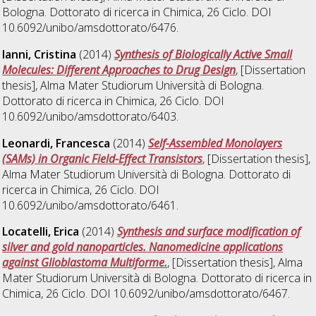
Bologna. Dottorato di ricerca in
Chimica
, 26 Ciclo. DOI
10.6092/unibo/amsdottorato/6476.
Ianni, Cristina
(2014)
Synthesis of Biologically Active Small
Molecules: Different Approaches to Drug Design
, [Dissertation
thesis], Alma Mater Studiorum Università di Bologna.
Dottorato di ricerca in
Chimica
, 26 Ciclo. DOI
10.6092/unibo/amsdottorato/6403.
Leonardi, Francesca
(2014)
Self-Assembled Monolayers
(SAMs) in Organic Field-Effect Transistors
, [Dissertation thesis],
Alma Mater Studiorum Università di Bologna. Dottorato di
ricerca in
Chimica
, 26 Ciclo. DOI
10.6092/unibo/amsdottorato/6461.
Locatelli, Erica
(2014)
Synthesis and surface modification of
silver and gold nanoparticles. Nanomedicine applications
against Glioblastoma Multiforme.
, [Dissertation thesis], Alma
Mater Studiorum Università di Bologna. Dottorato di ricerca in
Chimica
, 26 Ciclo. DOI 10.6092/unibo/amsdottorato/6467.