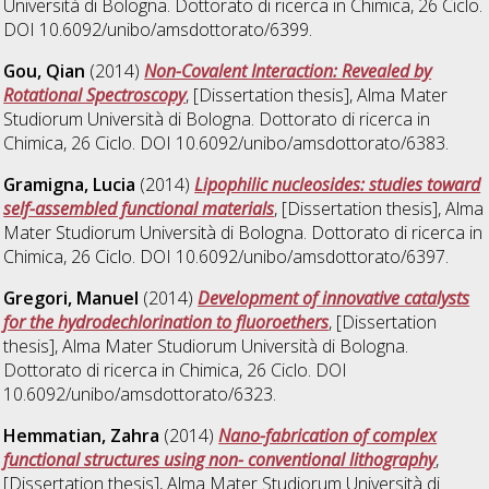
Università di Bologna. Dottorato di ricerca in
Chimica
, 26 Ciclo.
DOI 10.6092/unibo/amsdottorato/6399.
Gou, Qian
(2014)
Non-Covalent Interaction: Revealed by
Rotational Spectroscopy
, [Dissertation thesis], Alma Mater
Studiorum Università di Bologna. Dottorato di ricerca in
Chimica
, 26 Ciclo. DOI 10.6092/unibo/amsdottorato/6383.
Gramigna, Lucia
(2014)
Lipophilic nucleosides: studies toward
self-assembled functional materials
, [Dissertation thesis], Alma
Mater Studiorum Università di Bologna. Dottorato di ricerca in
Chimica
, 26 Ciclo. DOI 10.6092/unibo/amsdottorato/6397.
Gregori, Manuel
(2014)
Development of innovative catalysts
for the hydrodechlorination to fluoroethers
, [Dissertation
thesis], Alma Mater Studiorum Università di Bologna.
Dottorato di ricerca in
Chimica
, 26 Ciclo. DOI
10.6092/unibo/amsdottorato/6323.
Hemmatian, Zahra
(2014)
Nano-fabrication of complex
functional structures using non- conventional lithography
,
[Dissertation thesis], Alma Mater Studiorum Università di