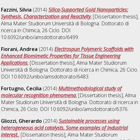
Fazzini, Silvia
(2014)
Silica-Supported Gold Nanoparticles:
Synthesis, Characterization and Reactivity
, [Dissertation thesis],
Alma Mater Studiorum Università di Bologna. Dottorato di
ricerca in
Chimica
, 26 Ciclo. DOI
10.6092/unibo/amsdottorato/6499.
Fiorani, Andrea
(2014)
Electrospun Polymeric Scaffolds with
Enhanced Biomimetic Properties for Tissue Engineering
Applications
, [Dissertation thesis], Alma Mater Studiorum
Università di Bologna. Dottorato di ricerca in
Chimica
, 26 Ciclo.
DOI 10.6092/unibo/amsdottorato/6483.
Fortugno, Cecilia
(2014)
Multimethodological study of
molecular recognition phenomena
, [Dissertation thesis], Alma
Mater Studiorum Università di Bologna. Dottorato di ricerca in
Chimica
, 26 Ciclo. DOI 10.6092/unibo/amsdottorato/6376.
Gliozzi, Gherardo
(2014)
Sustainable processes using
heterogeneous acid catalysts. Some examples of industrial
interest.
, [Dissertation thesis], Alma Mater Studiorum