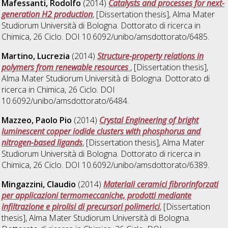
Mafessanti, Rodolfo
(2014)
Catalysts and processes for next-
generation H2 production
, [Dissertation thesis], Alma Mater
Studiorum Università di Bologna. Dottorato di ricerca in
Chimica
, 26 Ciclo. DOI 10.6092/unibo/amsdottorato/6485.
Martino, Lucrezia
(2014)
Structure-property relations in
polymers from renewable resources
, [Dissertation thesis],
Alma Mater Studiorum Università di Bologna. Dottorato di
ricerca in
Chimica
, 26 Ciclo. DOI
10.6092/unibo/amsdottorato/6484.
Mazzeo, Paolo Pio
(2014)
Crystal Engineering of bright
luminescent copper iodide clusters with phosphorus and
nitrogen-based ligands
, [Dissertation thesis], Alma Mater
Studiorum Università di Bologna. Dottorato di ricerca in
Chimica
, 26 Ciclo. DOI 10.6092/unibo/amsdottorato/6389.
Mingazzini, Claudio
(2014)
Materiali ceramici fibrorinforzati
per applicazioni termomeccaniche, prodotti mediante
infiltrazione e pirolisi di precursori polimerici
, [Dissertation
thesis], Alma Mater Studiorum Università di Bologna.