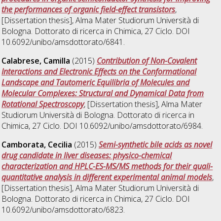
the performances of organic field-effect transistors
,
[Dissertation thesis], Alma Mater Studiorum Università di
Bologna. Dottorato di ricerca in
Chimica
, 27 Ciclo. DOI
10.6092/unibo/amsdottorato/6841.
Calabrese, Camilla
(2015)
Contribution of Non-Covalent
Interactions and Electronic Effects on the Conformational
Landscape and Tautomeric Equilibria of Molecules and
Molecular Complexes: Structural and Dynamical Data from
Rotational Spectroscopy
, [Dissertation thesis], Alma Mater
Studiorum Università di Bologna. Dottorato di ricerca in
Chimica
, 27 Ciclo. DOI 10.6092/unibo/amsdottorato/6984.
Camborata, Cecilia
(2015)
Semi-synthetic bile acids as novel
drug candidate in liver diseases: physico-chemical
characterization and HPLC-ES-MS/MS methods for their quali-
quantitative analysis in different experimental animal models
,
[Dissertation thesis], Alma Mater Studiorum Università di
Bologna. Dottorato di ricerca in
Chimica
, 27 Ciclo. DOI
10.6092/unibo/amsdottorato/6823.