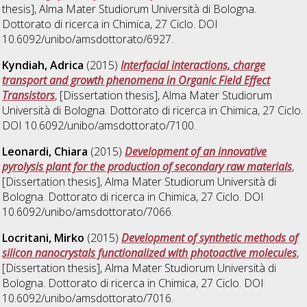
thesis], Alma Mater Studiorum Università di Bologna.
Dottorato di ricerca in
Chimica
, 27 Ciclo. DOI
10.6092/unibo/amsdottorato/6927.
Kyndiah, Adrica
(2015)
Interfacial interactions, charge
transport and growth phenomena in Organic Field Effect
Transistors
, [Dissertation thesis], Alma Mater Studiorum
Università di Bologna. Dottorato di ricerca in
Chimica
, 27 Ciclo.
DOI 10.6092/unibo/amsdottorato/7100.
Leonardi, Chiara
(2015)
Development of an innovative
pyrolysis plant for the production of secondary raw materials
,
[Dissertation thesis], Alma Mater Studiorum Università di
Bologna. Dottorato di ricerca in
Chimica
, 27 Ciclo. DOI
10.6092/unibo/amsdottorato/7066.
Locritani, Mirko
(2015)
Development of synthetic methods of
silicon nanocrystals functionalized with photoactive molecules
,
[Dissertation thesis], Alma Mater Studiorum Università di
Bologna. Dottorato di ricerca in
Chimica
, 27 Ciclo. DOI
10.6092/unibo/amsdottorato/7016.