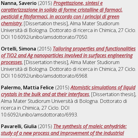
Nanna, Saverio
(2015)
Progettazione, sintesi e
caratterizzazione in solido di forme cristalline di farmaci,
pesticidi e fitofarmaci, in accordo con i principi di green
chemistry
, [Dissertation thesis], Alma Mater Studiorum
Università di Bologna. Dottorato di ricerca in
Chimica
, 27 Ciclo.
DOI 10.6092/unibo/amsdottorato/7050.
Ortelli, Simona
(2015)
Tailoring properties and functionalities
of TiO2 and Ag nanoparticles involved in surfaces engineering
processes
, [Dissertation thesis], Alma Mater Studiorum
Università di Bologna. Dottorato di ricerca in
Chimica
, 27 Ciclo.
DOI 10.6092/unibo/amsdottorato/6968.
Palermo, Mattia Felice
(2015)
Atomistic simulations of liquid
crystals in the bulk and at their interfaces
, [Dissertation thesis],
Alma Mater Studiorum Università di Bologna. Dottorato di
ricerca in
Chimica
, 27 Ciclo. DOI
10.6092/unibo/amsdottorato/6993.
Pavarelli, Giulia
(2015)
The synthesis of maleic anhydride:
study of a new process and improvement of the industrial