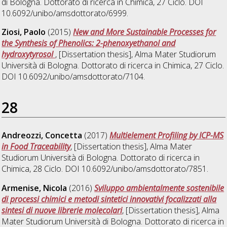
di Bologna. Dottorato di ricerca in
Chimica
, 27 Ciclo. DOI
10.6092/unibo/amsdottorato/6999.
Ziosi, Paolo
(2015)
New and More Sustainable Processes for
the Synthesis of Phenolics: 2-phenoxyethanol and
hydroxytyrosol
, [Dissertation thesis], Alma Mater Studiorum
Università di Bologna. Dottorato di ricerca in
Chimica
, 27 Ciclo.
DOI 10.6092/unibo/amsdottorato/7104.
28
Andreozzi, Concetta
(2017)
Multielement Profiling by ICP-MS
in Food Traceability
, [Dissertation thesis], Alma Mater
Studiorum Università di Bologna. Dottorato di ricerca in
Chimica
, 28 Ciclo. DOI 10.6092/unibo/amsdottorato/7851.
Armenise, Nicola
(2016)
Sviluppo ambientalmente sostenibile
di processi chimici e metodi sintetici innovativi focalizzati alla
sintesi di nuove librerie molecolari
, [Dissertation thesis], Alma
Mater Studiorum Università di Bologna. Dottorato di ricerca in