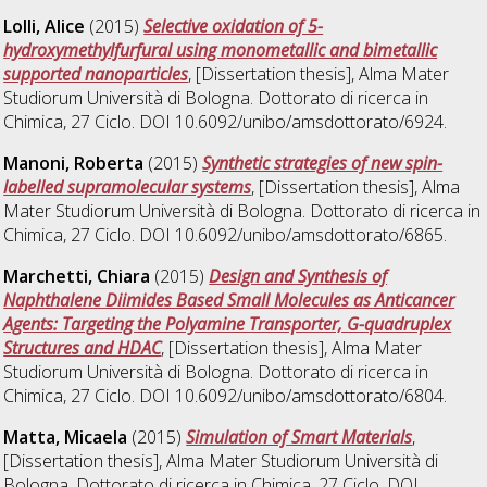
Lolli, Alice
(2015)
Selective oxidation of 5-
hydroxymethylfurfural using monometallic and bimetallic
supported nanoparticles
, [Dissertation thesis], Alma Mater
Studiorum Università di Bologna. Dottorato di ricerca in
Chimica
, 27 Ciclo. DOI 10.6092/unibo/amsdottorato/6924.
Manoni, Roberta
(2015)
Synthetic strategies of new spin-
labelled supramolecular systems
, [Dissertation thesis], Alma
Mater Studiorum Università di Bologna. Dottorato di ricerca in
Chimica
, 27 Ciclo. DOI 10.6092/unibo/amsdottorato/6865.
Marchetti, Chiara
(2015)
Design and Synthesis of
Naphthalene Diimides Based Small Molecules as Anticancer
Agents: Targeting the Polyamine Transporter, G-quadruplex
Structures and HDAC
, [Dissertation thesis], Alma Mater
Studiorum Università di Bologna. Dottorato di ricerca in
Chimica
, 27 Ciclo. DOI 10.6092/unibo/amsdottorato/6804.
Matta, Micaela
(2015)
Simulation of Smart Materials
,
[Dissertation thesis], Alma Mater Studiorum Università di
Bologna. Dottorato di ricerca in
Chimica
, 27 Ciclo. DOI