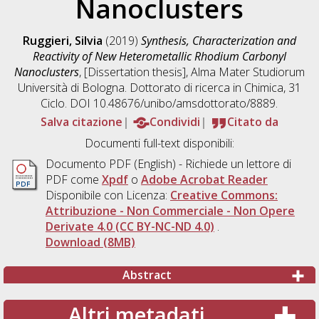
Nanoclusters
Ruggieri, Silvia
(2019)
Synthesis, Characterization and
Reactivity of New Heterometallic Rhodium Carbonyl
Nanoclusters
, [Dissertation thesis], Alma Mater Studiorum
Università di Bologna. Dottorato di ricerca in
Chimica
, 31
Ciclo. DOI 10.48676/unibo/amsdottorato/8889.
Salva citazione
Condividi
Citato da
Documenti full-text disponibili:
Documento PDF
(English) - Richiede un lettore di
PDF come
Xpdf
o
Adobe Acrobat Reader
Disponibile con Licenza:
Creative Commons:
Attribuzione - Non Commerciale - Non Opere
Derivate 4.0 (CC BY-NC-ND 4.0)
.
Download (8MB)
Abstract
Altri metadati