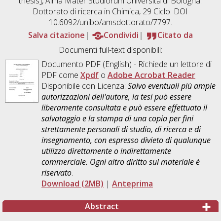
thesis], Alma Mater Studiorum Università di Bologna.
Dottorato di ricerca in
Chimica
, 29 Ciclo. DOI
10.6092/unibo/amsdottorato/7797.
Salva citazione
Condividi
Citato da
Documenti full-text disponibili:
Documento PDF
(English) - Richiede un lettore di
PDF come
Xpdf
o
Adobe Acrobat Reader
Disponibile con Licenza:
Salvo eventuali più ampie
autorizzazioni dell'autore, la tesi può essere
liberamente consultata e può essere effettuato il
salvataggio e la stampa di una copia per fini
strettamente personali di studio, di ricerca e di
insegnamento, con espresso divieto di qualunque
utilizzo direttamente o indirettamente
commerciale. Ogni altro diritto sul materiale è
riservato
.
Download (2MB)
|
Anteprima
Abstract