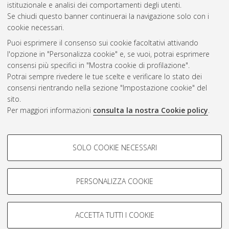
istituzionale e analisi dei comportamenti degli utenti.
Se chiudi questo banner continuerai la navigazione solo con i
cookie necessari.
Atom
Puoi esprimere il consenso sui cookie facoltativi attivando
Rss 1.0
l'opzione in "Personalizza cookie" e, se vuoi, potrai esprimere
consensi più specifici in "Mostra cookie di profilazione".
Rss 2.0
Potrai sempre rivedere le tue scelte e verificare lo stato dei
consensi rientrando nella sezione "Impostazione cookie" del
sito.
AMS Dottorato
Per maggiori informazioni
consulta la nostra Cookie policy
.
ISSN: 2038-7946
Servizio implementato e gestito da
AlmaDL
Impostazioni Cookie
COOKIE DI PROFILAZIONE -
SOLO COOKIE NECESSARI
Informativa sulla privacy
FACOLTATIVI
Condizioni d’uso del sito
Si tratta di cookie utilizzati per analizzare le caratteristiche della
navigazione degli utenti, creare profili in base al loro comportamento
PERSONALIZZA COOKIE
sul sito, per analisi di marketing.
Mostra cookie di profilazione
ACCETTA TUTTI I COOKIE
Google/Youtube Video
© ALMA MATER STUDIORUM - Università di Bologna, 2007-2026.
COOKIE TECNICI - NECESSARI