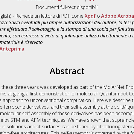
Documenti full-text disponibili:
glish) - Richiede un lettore di PDF come
Xpdf
o
Adobe Acroba
enza:
Salvo eventuali più ampie autorizzazioni dell'autore, la tesi
re effettuato il salvataggio e la stampa di una copia per fini stre
mento, con espresso divieto di qualunque utilizzo direttamente o
 materiale è riservato
.
Anteprima
Abstract
g these three years was developed as part of the MolArNet Proj
s at giving a first demonstration of molecular Quantum-dot Ce
le approach to unconventional computation. Here we describe t
e-ferrocene derivatives, and their self-assembly at the solid/liqu
ramolecular self-assembly of these derivatives has been accomp
e by STM and AFM techniques. We have shown that supramolec
n solutions and at surfaces can be tuned by introducing steric
tion-free architectures. This self-assembly is governed by the