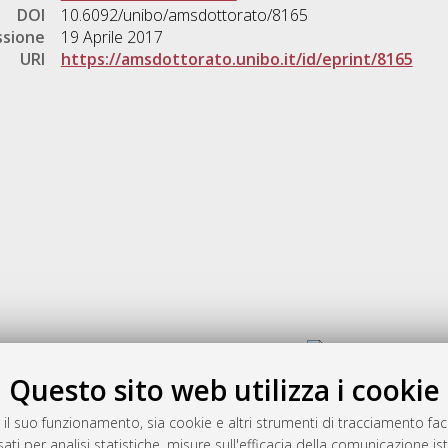
DOI
10.6092/unibo/amsdottorato/8165
ssione
19 Aprile 2017
URI
https://amsdottorato.unibo.it/id/eprint/8165
Gestione del documento:
Questo sito web utilizza i cookie
 il suo funzionamento, sia cookie e altri strumenti di tracciamento faco
rato
ati per analisi statistiche, misure sull'efficacia della comunicazione is