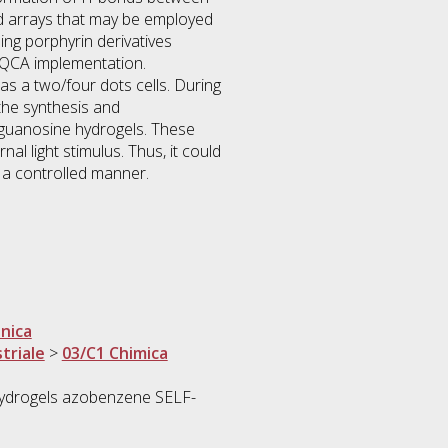
ted arrays that may be employed
ing porphyrin derivatives
o QCA implementation.
as a two/four dots cells. During
 the synthesis and
e guanosine hydrogels. These
al light stimulus. Thus, it could
 a controlled manner.
nica
triale
>
03/C1 Chimica
hydrogels azobenzene SELF-