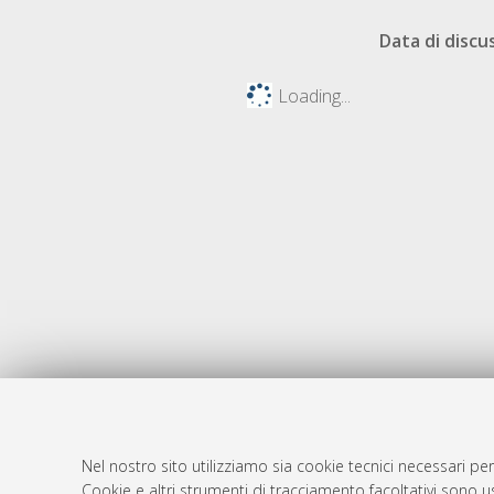
Data di discu
Loading...
Nel nostro sito utilizziamo sia cookie tecnici necessari per
AMS Dotto
Atom
Cookie e altri strumenti di tracciamento facoltativi sono us