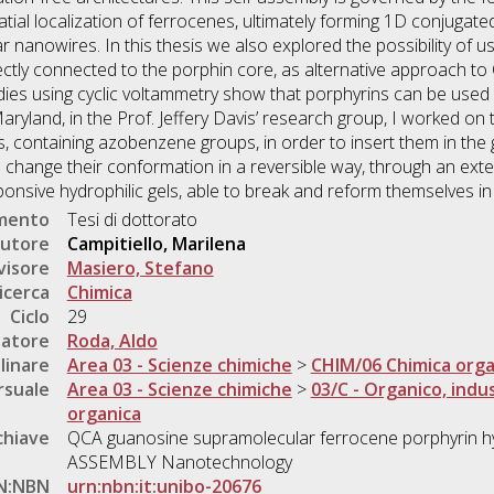
atial localization of ferrocenes, ultimately forming 1D conjuga
nanowires. In this thesis we also explored the possibility of us
ectly connected to the porphin core, as alternative approach t
dies using cyclic voltammetry show that porphyrins can be used 
Maryland, in the Prof. Jeffery Davis’ research group, I worked on
es, containing azobenzene groups, in order to insert them in th
o change their conformation in a reversible way, through an extern
onsive hydrophilic gels, able to break and reform themselves in
umento
Tesi di dottorato
utore
Campitiello, Marilena
visore
Masiero, Stefano
icerca
Chimica
Ciclo
29
natore
Roda, Aldo
linare
Area 03 - Scienze chimiche
>
CHIM/06 Chimica orga
rsuale
Area 03 - Scienze chimiche
>
03/C - Organico, indus
organica
chiave
QCA guanosine supramolecular ferrocene porphyrin 
ASSEMBLY Nanotechnology
N:NBN
urn:nbn:it:unibo-20676