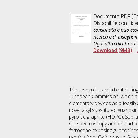
Documento PDF
(En
Disponibile con Lic
consultata e può esse
ricerca e di insegna
Ogni altro diritto sul
Download (9MB)
|
The research carried out durin
European Commission, which aim
elementary devices as a feasib
novel alkyl substituted guanosin
pyrolitic graphite (HOPG). Sup
CD spectroscopy and on surfac
ferrocene-exposing guanosines i
ranging from G-ribbons to G4 ca