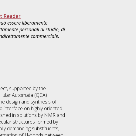
t Reader
 può essere liberamente
ttamente personali di studio, di
 indirettamente commerciale.
ect, supported by the
llular Automata (QCA)
he design and synthesis of
id interface on highly oriented
lished in solutions by NMR and
ular structures formed by
ally demanding substituents,
 formation of H-bonds between