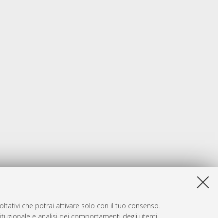
ltativi che potrai attivare solo con il tuo consenso.
tituzionale e analisi dei comportamenti degli utenti.