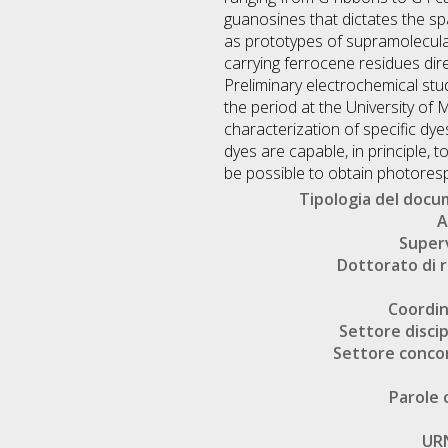
guanosines that dictates the sp
as prototypes of supramolecular 
carrying ferrocene residues dir
Preliminary electrochemical stu
the period at the University of 
characterization of specific dy
dyes are capable, in principle, t
be possible to obtain photoresp
Tipologia del doc
A
Super
Dottorato di r
Coordi
Settore discip
Settore conco
Parole 
UR