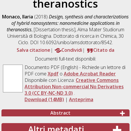
theranostics
Monaco, Ilaria
(2018)
Design, synthesis and characterizations
of hybrid nanosystems: nanomedicine applications in
theranostics
, [Dissertation thesis], Alma Mater Studiorum
Università di Bologna. Dottorato di ricerca in
Chimica
, 30
Ciclo. DOI 10.6092/unibo/amsdottorato/8542.
Salva citazione
Condividi
Citato da
Documenti full-text disponibili:
Documento PDF
(English) - Richiede un lettore di
PDF come
Xpdf
o
Adobe Acrobat Reader
Disponibile con Licenza:
Creative Commons
Attribution Non-commercial No Derivatives
3.0 (CC BY-NC-ND 3.0)
.
Download (14MB)
|
Anteprima
Abstract
Altri metadati