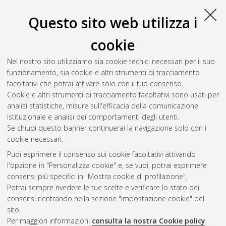
Questo sito web utilizza i
cookie
Nel nostro sito utilizziamo sia cookie tecnici necessari per il suo
funzionamento, sia cookie e altri strumenti di tracciamento
facoltativi che potrai attivare solo con il tuo consenso.
Cookie e altri strumenti di tracciamento facoltativi sono usati per
Gestione del documento:
analisi statistiche, misure sull'efficacia della comunicazione
istituzionale e analisi dei comportamenti degli utenti.
Se chiudi questo banner continuerai la navigazione solo con i
cookie necessari.
Atom
Puoi esprimere il consenso sui cookie facoltativi attivando
Rss 1.0
l'opzione in "Personalizza cookie" e, se vuoi, potrai esprimere
consensi più specifici in "Mostra cookie di profilazione".
Rss 2.0
Potrai sempre rivedere le tue scelte e verificare lo stato dei
consensi rientrando nella sezione "Impostazione cookie" del
sito.
AMS Dottorato
Per maggiori informazioni
consulta la nostra Cookie policy
.
ISSN: 2038-7946