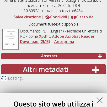
Alma Mater Studiorum Università di Bologna. Dottorato di
ricerca in
Chimica
, 26 Ciclo. DOI
10.6092/unibo/amsdottorato/6484.
Salva citazione
Condividi
Citato da
Documenti full-text disponibili:
Documento PDF
(English) - Richiede un lettore di
PDF come
Xpdf
o
Adobe Acrobat Reader
Download (2MB)
|
Anteprima
Abstract
Altri metadati
Loading...
Questo sito web utilizza i