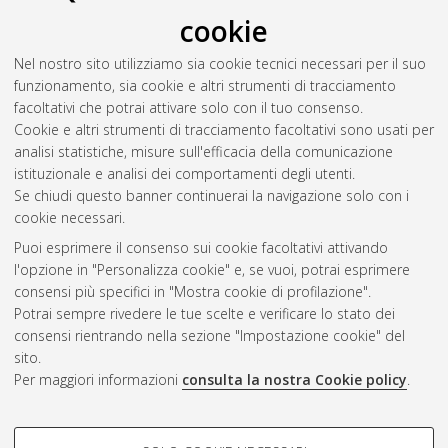
cookie
Nel nostro sito utilizziamo sia cookie tecnici necessari per il suo
funzionamento, sia cookie e altri strumenti di tracciamento
facoltativi che potrai attivare solo con il tuo consenso.
Cookie e altri strumenti di tracciamento facoltativi sono usati per
Gestione del documento:
analisi statistiche, misure sull'efficacia della comunicazione
istituzionale e analisi dei comportamenti degli utenti.
Se chiudi questo banner continuerai la navigazione solo con i
cookie necessari.
Atom
Puoi esprimere il consenso sui cookie facoltativi attivando
Rss 1.0
l'opzione in "Personalizza cookie" e, se vuoi, potrai esprimere
consensi più specifici in "Mostra cookie di profilazione".
Rss 2.0
Potrai sempre rivedere le tue scelte e verificare lo stato dei
consensi rientrando nella sezione "Impostazione cookie" del
sito.
AMS Dottorato
Per maggiori informazioni
consulta la nostra Cookie policy
.
ISSN: 2038-7946
Servizio implementato e gestito da
AlmaDL
Impostazioni Cookie
COOKIE DI PROFILAZIONE -