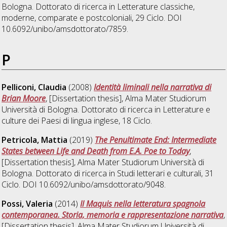
Bologna. Dottorato di ricerca in
Letterature classiche,
moderne, comparate e postcoloniali
, 29 Ciclo. DOI
10.6092/unibo/amsdottorato/7859.
P
Pelliconi, Claudia
(2008)
Identità liminali nella narrativa di
Brian Moore
, [Dissertation thesis], Alma Mater Studiorum
Università di Bologna. Dottorato di ricerca in
Letterature e
culture dei Paesi di lingua inglese
, 18 Ciclo.
Petricola, Mattia
(2019)
The Penultimate End: Intermediate
States between Life and Death from E.A. Poe to Today
,
[Dissertation thesis], Alma Mater Studiorum Università di
Bologna. Dottorato di ricerca in
Studi letterari e culturali
, 31
Ciclo. DOI 10.6092/unibo/amsdottorato/9048.
Possi, Valeria
(2014)
Il Maquis nella letteratura spagnola
contemporanea. Storia, memoria e rappresentazione narrativa
,
[Dissertation thesis], Alma Mater Studiorum Università di