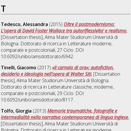
T
Tedesco, Alessandra
(2015)
Oltre il postmodernismo:
L'opera di David Foster Wallace tra autoriflessivita' e realismo
,
[Dissertation thesis], Alma Mater Studiorum Università di
Bologna. Dottorato di ricerca in
Letterature moderne,
comparate e postcoloniali
, 27 Ciclo. DOI
10.6092/unibo/amsdottorato/6942.
Tinelli, Giacomo
(2017)
«Il carnaio di ora»: autofiction,
desiderio e ideologia nell'opera di Walter Siti
, [Dissertation
thesis], Alma Mater Studiorum Università di Bologna.
Dottorato di ricerca in
Letterature classiche, moderne,
comparate e postcoloniali
, 29 Ciclo. DOI
10.6092/unibo/amsdottorato/8117.
Tolfo, Giorgia
(2013)
Memorie traumatiche, fotografie e
intermedialità nella narrativa contemporanea di lingua inglese
,
[Dissertation thesis], Alma Mater Studiorum Università di
Bologna. Dottorato di ricerca in
Letterature moderne,