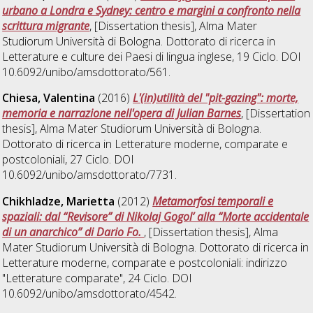
urbano a Londra e Sydney: centro e margini a confronto nella
scrittura migrante
, [Dissertation thesis], Alma Mater
Studiorum Università di Bologna. Dottorato di ricerca in
Letterature e culture dei Paesi di lingua inglese
, 19 Ciclo. DOI
10.6092/unibo/amsdottorato/561.
Chiesa, Valentina
(2016)
L'(in)utilità del "pit-gazing": morte,
memoria e narrazione nell'opera di Julian Barnes
, [Dissertation
thesis], Alma Mater Studiorum Università di Bologna.
Dottorato di ricerca in
Letterature moderne, comparate e
postcoloniali
, 27 Ciclo. DOI
10.6092/unibo/amsdottorato/7731.
Chikhladze, Marietta
(2012)
Metamorfosi temporali e
spaziali: dal “Revisore” di Nikolaj Gogol’ alla “Morte accidentale
di un anarchico” di Dario Fo.
, [Dissertation thesis], Alma
Mater Studiorum Università di Bologna. Dottorato di ricerca in
Letterature moderne, comparate e postcoloniali: indirizzo
"Letterature comparate"
, 24 Ciclo. DOI
10.6092/unibo/amsdottorato/4542.