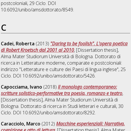
postcoloniali
, 29 Ciclo. DOI
10.6092/unibo/amsdottorato/8549.
C
Cadei, Roberta
(2013)
"Daring to be foolish". L'opera poetica
di Robert Kroetsch dal 2001 al 2010
, [Dissertation thesis],
Alma Mater Studiorum Università di Bologna. Dottorato di
ricerca in
Letterature moderne, comparate e postcoloniali:
indirizzo "Letterature e culture dei Paesi di lingua inglese"
, 25
Ciclo. DOI 10.6092/unibo/amsdottorato/5426.
Capocciama, Ivano
(2018)
Il monologo contemporaneo:
scritture solistico-performative tra poesia, romanzo e teatro
,
[Dissertation thesis], Alma Mater Studiorum Università di
Bologna. Dottorato di ricerca in
Studi letterari e culturali
, 30
Ciclo. DOI 10.6092/unibo/amsdottorato/8292.
Caracciolo, Marco
(2012)
Macchine esperienziali: Narrativa,
cognizione e atto di lettura
, [Dissertation thesis], Alma Mater