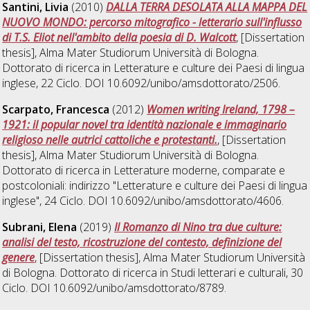
Santini, Livia
(2010)
DALLA TERRA DESOLATA ALLA MAPPA DEL
NUOVO MONDO: percorso mitografico - letterario sull'influsso
di T.S. Eliot nell'ambito della poesia di D. Walcott
, [Dissertation
thesis], Alma Mater Studiorum Università di Bologna.
Dottorato di ricerca in
Letterature e culture dei Paesi di lingua
inglese
, 22 Ciclo. DOI 10.6092/unibo/amsdottorato/2506.
Scarpato, Francesca
(2012)
Women writing Ireland, 1798 –
1921: il popular novel tra identità nazionale e immaginario
religioso nelle autrici cattoliche e protestanti.
, [Dissertation
thesis], Alma Mater Studiorum Università di Bologna.
Dottorato di ricerca in
Letterature moderne, comparate e
postcoloniali: indirizzo "Letterature e culture dei Paesi di lingua
inglese"
, 24 Ciclo. DOI 10.6092/unibo/amsdottorato/4606.
Subrani, Elena
(2019)
Il Romanzo di Nino tra due culture:
analisi del testo, ricostruzione del contesto, definizione del
genere
, [Dissertation thesis], Alma Mater Studiorum Università
di Bologna. Dottorato di ricerca in
Studi letterari e culturali
, 30
Ciclo. DOI 10.6092/unibo/amsdottorato/8789.