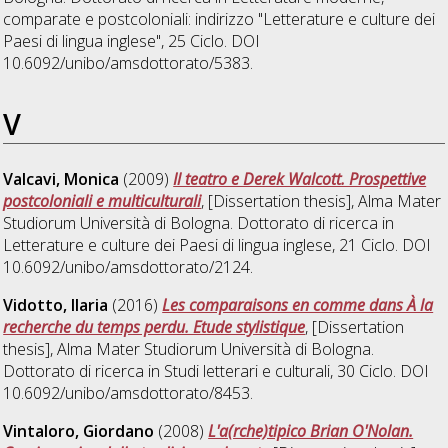
comparate e postcoloniali: indirizzo "Letterature e culture dei
Paesi di lingua inglese"
, 25 Ciclo. DOI
10.6092/unibo/amsdottorato/5383.
V
Valcavi, Monica
(2009)
Il teatro e Derek Walcott. Prospettive
postcoloniali e multiculturali
, [Dissertation thesis], Alma Mater
Studiorum Università di Bologna. Dottorato di ricerca in
Letterature e culture dei Paesi di lingua inglese
, 21 Ciclo. DOI
10.6092/unibo/amsdottorato/2124.
Vidotto, Ilaria
(2016)
Les comparaisons en comme dans À la
recherche du temps perdu. Etude stylistique
, [Dissertation
thesis], Alma Mater Studiorum Università di Bologna.
Dottorato di ricerca in
Studi letterari e culturali
, 30 Ciclo. DOI
10.6092/unibo/amsdottorato/8453.
Vintaloro, Giordano
(2008)
L'a(rche)tipico Brian O'Nolan.