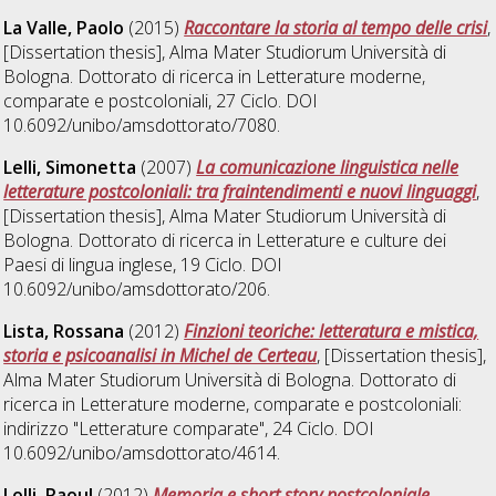
La Valle, Paolo
(2015)
Raccontare la storia al tempo delle crisi
,
[Dissertation thesis], Alma Mater Studiorum Università di
Bologna. Dottorato di ricerca in
Letterature moderne,
comparate e postcoloniali
, 27 Ciclo. DOI
10.6092/unibo/amsdottorato/7080.
Lelli, Simonetta
(2007)
La comunicazione linguistica nelle
letterature postcoloniali: tra fraintendimenti e nuovi linguaggi
,
[Dissertation thesis], Alma Mater Studiorum Università di
Bologna. Dottorato di ricerca in
Letterature e culture dei
Paesi di lingua inglese
, 19 Ciclo. DOI
10.6092/unibo/amsdottorato/206.
Lista, Rossana
(2012)
Finzioni teoriche: letteratura e mistica,
storia e psicoanalisi in Michel de Certeau
, [Dissertation thesis],
Alma Mater Studiorum Università di Bologna. Dottorato di
ricerca in
Letterature moderne, comparate e postcoloniali:
indirizzo "Letterature comparate"
, 24 Ciclo. DOI
10.6092/unibo/amsdottorato/4614.
Lolli, Raoul
(2012)
Memoria e short story postcoloniale