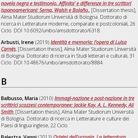
novela negra e testimonio. Affinita' e differenze in tre scrittori
ispanoamericani: Serna, Walsh e Bolaño.
, [Dissertation thesis],
Alma Mater Studiorum Università di Bologna. Dottorato di
ricerca in
Letterature moderne, comparate e postcoloniali
, 26
Ciclo. DOI 10.6092/unibo/amsdottorato/6318.
Arbusti, Irene
(2019)
Identità e memoria: l'opera di Luisa
Carnés
, [Dissertation thesis], Alma Mater Studiorum Università
di Bologna. Dottorato di ricerca in
Studi letterari e culturali
, 31
Ciclo. DOI 10.48676/unibo/amsdottorato/8884.
B
Balbusso, Maria
(2010)
Immagi-nazione e post-nazione in tre
scrittrici scozzesi contemporanee: Jackie Kay, A. L. Kennedy, Ali
Smith
, [Dissertation thesis], Alma Mater Studiorum Università
di Bologna. Dottorato di ricerca in
Letterature e culture dei
Paesi di lingua inglese
, 22 Ciclo.
Balestra, Vanni
(2013)
Origini dell'ucronia. La letteratura