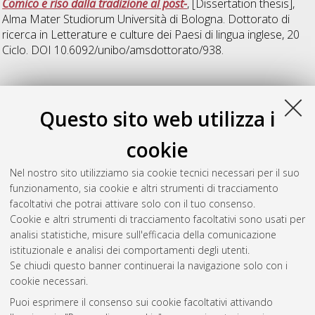
Comico e riso dalla tradizione al post-
, [Dissertation thesis],
Alma Mater Studiorum Università di Bologna. Dottorato di
ricerca in
Letterature e culture dei Paesi di lingua inglese
, 20
Ciclo. DOI 10.6092/unibo/amsdottorato/938.
Z
Questo sito web utilizza i
Zampieri, Lucia Viola
(2017)
Antonio Lobo Antunes, memorie
cookie
che si narrano
, [Dissertation thesis], Alma Mater Studiorum
Università di Bologna. Dottorato di ricerca in
Letterature
Nel nostro sito utilizziamo sia cookie tecnici necessari per il suo
moderne, comparate e postcoloniali
, 27 Ciclo. DOI
funzionamento, sia cookie e altri strumenti di tracciamento
10.6092/unibo/amsdottorato/7973.
facoltativi che potrai attivare solo con il tuo consenso.
Cookie e altri strumenti di tracciamento facoltativi sono usati per
Questa lista e' stata generata il
Sat Aug 8 20:49:34 2026
analisi statistiche, misure sull'efficacia della comunicazione
CEST
.
istituzionale e analisi dei comportamenti degli utenti.
Se chiudi questo banner continuerai la navigazione solo con i
cookie necessari.
Atom
Puoi esprimere il consenso sui cookie facoltativi attivando
Rss 1.0