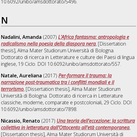
10.6092/unibo/amsdottorato/5496.
N
Nadalini, Amanda
(2007)
L'Africa fantasma: antropologia e
radicalismo nella poesia della diaspora nera
, [Dissertation
thesis], Alma Mater Studiorum Università di Bologna.
Dottorato di ricerca in
Letterature e culture dei Paesi di lingua
inglese
, 19 Ciclo. DOI 10.6092/unibo/amsdottorato/557.
Natale, Aureliana
(2017)
Per-formare il trauma: la
narrazione post-traumatica tra i conflitti mondiali e il
terrorismo
, [Dissertation thesis], Alma Mater Studiorum
Università di Bologna. Dottorato di ricerca in
Letterature
classiche, moderne, comparate e postcoloniali
, 29 Ciclo. DOI
10.6092/unibo/amsdottorato/7898.
Nicassio, Renato
(2017)
Una teoria dell'eccezione: la scrittura
collettiva in letteratura dall'Ottocento all'età contemporanea
,
[Dissertation thesis], Alma Mater Studiorum Università di