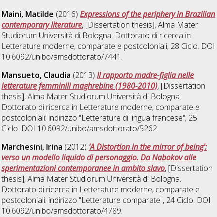
Maini, Matilde
(2016)
Expressions of the periphery in Brazilian
contemporary literature
, [Dissertation thesis], Alma Mater
Studiorum Università di Bologna. Dottorato di ricerca in
Letterature moderne, comparate e postcoloniali
, 28 Ciclo. DOI
10.6092/unibo/amsdottorato/7441.
Mansueto, Claudia
(2013)
Il rapporto madre-figlia nelle
letterature femminili maghrebine (1980-2010)
, [Dissertation
thesis], Alma Mater Studiorum Università di Bologna.
Dottorato di ricerca in
Letterature moderne, comparate e
postcoloniali: indirizzo "Letterature di lingua francese"
, 25
Ciclo. DOI 10.6092/unibo/amsdottorato/5262.
Marchesini, Irina
(2012)
'A Distortion in the mirror of being':
verso un modello liquido di personaggio. Da Nabokov alle
sperimentazioni contemporanee in ambito slavo
, [Dissertation
thesis], Alma Mater Studiorum Università di Bologna.
Dottorato di ricerca in
Letterature moderne, comparate e
postcoloniali: indirizzo "Letterature comparate"
, 24 Ciclo. DOI
10.6092/unibo/amsdottorato/4789.