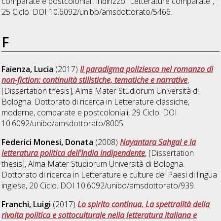
comparate e postcoloniali: indirizzo "Letterature comparate"
,
25 Ciclo. DOI 10.6092/unibo/amsdottorato/5466.
F
Faienza, Lucia
(2017)
Il paradigma poliziesco nel romanzo di
non-fiction: continuità stilistiche, tematiche e narrative
,
[Dissertation thesis], Alma Mater Studiorum Università di
Bologna. Dottorato di ricerca in
Letterature classiche,
moderne, comparate e postcoloniali
, 29 Ciclo. DOI
10.6092/unibo/amsdottorato/8005.
Federici Monesi, Donata
(2008)
Nayantara Sahgal e la
letteratura politica dell'India indipendente
, [Dissertation
thesis], Alma Mater Studiorum Università di Bologna.
Dottorato di ricerca in
Letterature e culture dei Paesi di lingua
inglese
, 20 Ciclo. DOI 10.6092/unibo/amsdottorato/939.
Franchi, Luigi
(2017)
Lo spirito continua. La spettralità della
rivolta politica e sottoculturale nella letteratura italiana e