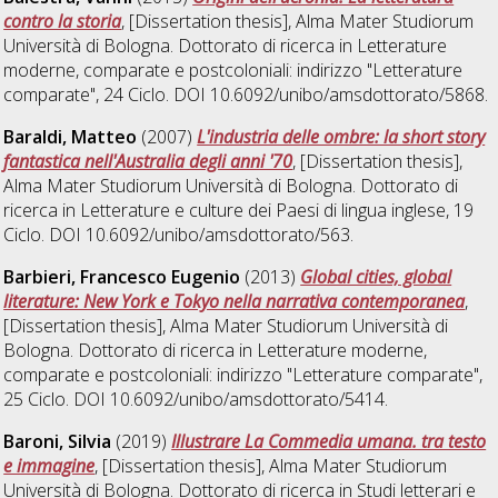
contro la storia
, [Dissertation thesis], Alma Mater Studiorum
Università di Bologna. Dottorato di ricerca in
Letterature
moderne, comparate e postcoloniali: indirizzo "Letterature
comparate"
, 24 Ciclo. DOI 10.6092/unibo/amsdottorato/5868.
Baraldi, Matteo
(2007)
L'industria delle ombre: la short story
fantastica nell'Australia degli anni '70
, [Dissertation thesis],
Alma Mater Studiorum Università di Bologna. Dottorato di
ricerca in
Letterature e culture dei Paesi di lingua inglese
, 19
Ciclo. DOI 10.6092/unibo/amsdottorato/563.
Barbieri, Francesco Eugenio
(2013)
Global cities, global
literature: New York e Tokyo nella narrativa contemporanea
,
[Dissertation thesis], Alma Mater Studiorum Università di
Bologna. Dottorato di ricerca in
Letterature moderne,
comparate e postcoloniali: indirizzo "Letterature comparate"
,
25 Ciclo. DOI 10.6092/unibo/amsdottorato/5414.
Baroni, Silvia
(2019)
Illustrare La Commedia umana. tra testo
e immagine
, [Dissertation thesis], Alma Mater Studiorum
Università di Bologna. Dottorato di ricerca in
Studi letterari e