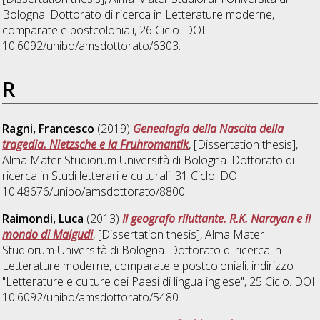
Bologna. Dottorato di ricerca in
Letterature moderne,
comparate e postcoloniali
, 26 Ciclo. DOI
10.6092/unibo/amsdottorato/6303.
R
Ragni, Francesco
(2019)
Genealogia della Nascita della
tragedia. Nietzsche e la Fruhromantik
, [Dissertation thesis],
Alma Mater Studiorum Università di Bologna. Dottorato di
ricerca in
Studi letterari e culturali
, 31 Ciclo. DOI
10.48676/unibo/amsdottorato/8800.
Raimondi, Luca
(2013)
Il geografo riluttante. R.K. Narayan e il
mondo di Malgudi
, [Dissertation thesis], Alma Mater
Studiorum Università di Bologna. Dottorato di ricerca in
Letterature moderne, comparate e postcoloniali: indirizzo
"Letterature e culture dei Paesi di lingua inglese"
, 25 Ciclo. DOI
10.6092/unibo/amsdottorato/5480.