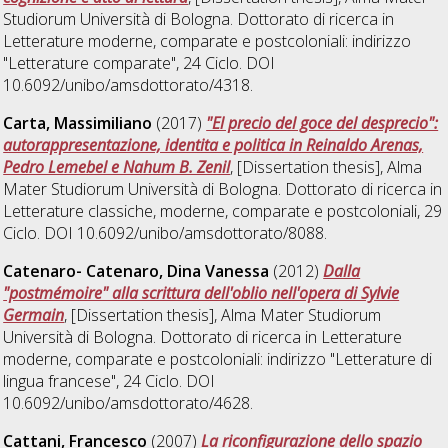
Studiorum Università di Bologna. Dottorato di ricerca in
Letterature moderne, comparate e postcoloniali: indirizzo
"Letterature comparate"
, 24 Ciclo. DOI
10.6092/unibo/amsdottorato/4318.
Carta, Massimiliano
(2017)
"El precio del goce del desprecio":
autorappresentazione, identita e politica in Reinaldo Arenas,
Pedro Lemebel e Nahum B. Zenil
, [Dissertation thesis], Alma
Mater Studiorum Università di Bologna. Dottorato di ricerca in
Letterature classiche, moderne, comparate e postcoloniali
, 29
Ciclo. DOI 10.6092/unibo/amsdottorato/8088.
Catenaro- Catenaro, Dina Vanessa
(2012)
Dalla
"postmémoire" alla scrittura dell'oblio nell'opera di Sylvie
Germain
, [Dissertation thesis], Alma Mater Studiorum
Università di Bologna. Dottorato di ricerca in
Letterature
moderne, comparate e postcoloniali: indirizzo "Letterature di
lingua francese"
, 24 Ciclo. DOI
10.6092/unibo/amsdottorato/4628.
Cattani, Francesco
(2007)
La riconfigurazione dello spazio