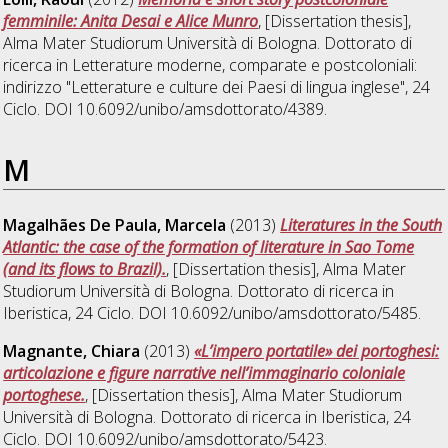
femminile: Anita Desai e Alice Munro
, [Dissertation thesis],
Alma Mater Studiorum Università di Bologna. Dottorato di
ricerca in
Letterature moderne, comparate e postcoloniali:
indirizzo "Letterature e culture dei Paesi di lingua inglese"
, 24
Ciclo. DOI 10.6092/unibo/amsdottorato/4389.
M
Magalhães De Paula, Marcela
(2013)
Literatures in the South
Atlantic: the case of the formation of literature in Sao Tome
(and its flows to Brazil).
, [Dissertation thesis], Alma Mater
Studiorum Università di Bologna. Dottorato di ricerca in
Iberistica
, 24 Ciclo. DOI 10.6092/unibo/amsdottorato/5485.
Magnante, Chiara
(2013)
«L’impero portatile» dei portoghesi:
articolazione e figure narrative nell’immaginario coloniale
portoghese.
, [Dissertation thesis], Alma Mater Studiorum
Università di Bologna. Dottorato di ricerca in
Iberistica
, 24
Ciclo. DOI 10.6092/unibo/amsdottorato/5423.