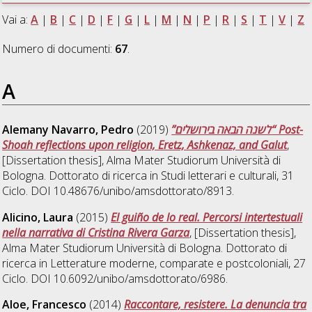
Vai a:
A
|
B
|
C
|
D
|
F
|
G
|
L
|
M
|
N
|
P
|
R
|
S
|
T
|
V
|
Z
Numero di documenti:
67
.
A
Alemany Navarro, Pedro
(2019)
”לשנה הבאה בירושלים“ Post-
Shoah reflections upon religion, Eretz, Ashkenaz, and Galut
,
[Dissertation thesis], Alma Mater Studiorum Università di
Bologna. Dottorato di ricerca in
Studi letterari e culturali
, 31
Ciclo. DOI 10.48676/unibo/amsdottorato/8913.
Alicino, Laura
(2015)
El guiño de lo real. Percorsi intertestuali
nella narrativa di Cristina Rivera Garza
, [Dissertation thesis],
Alma Mater Studiorum Università di Bologna. Dottorato di
ricerca in
Letterature moderne, comparate e postcoloniali
, 27
Ciclo. DOI 10.6092/unibo/amsdottorato/6986.
Aloe, Francesco
(2014)
Raccontare, resistere. La denuncia tra