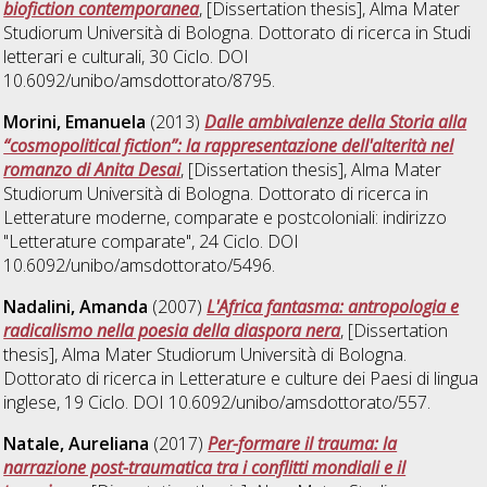
biofiction contemporanea
, [Dissertation thesis], Alma Mater
Studiorum Università di Bologna. Dottorato di ricerca in
Studi
letterari e culturali
, 30 Ciclo. DOI
10.6092/unibo/amsdottorato/8795.
Morini, Emanuela
(2013)
Dalle ambivalenze della Storia alla
“cosmopolitical fiction”: la rappresentazione dell'alterità nel
romanzo di Anita Desai
, [Dissertation thesis], Alma Mater
Studiorum Università di Bologna. Dottorato di ricerca in
Letterature moderne, comparate e postcoloniali: indirizzo
"Letterature comparate"
, 24 Ciclo. DOI
10.6092/unibo/amsdottorato/5496.
Nadalini, Amanda
(2007)
L'Africa fantasma: antropologia e
radicalismo nella poesia della diaspora nera
, [Dissertation
thesis], Alma Mater Studiorum Università di Bologna.
Dottorato di ricerca in
Letterature e culture dei Paesi di lingua
inglese
, 19 Ciclo. DOI 10.6092/unibo/amsdottorato/557.
Natale, Aureliana
(2017)
Per-formare il trauma: la
narrazione post-traumatica tra i conflitti mondiali e il