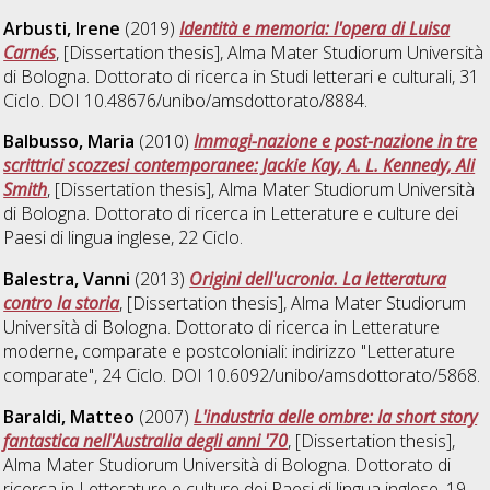
Arbusti, Irene
(2019)
Identità e memoria: l'opera di Luisa
Carnés
, [Dissertation thesis], Alma Mater Studiorum Università
di Bologna. Dottorato di ricerca in
Studi letterari e culturali
, 31
Ciclo. DOI 10.48676/unibo/amsdottorato/8884.
Balbusso, Maria
(2010)
Immagi-nazione e post-nazione in tre
scrittrici scozzesi contemporanee: Jackie Kay, A. L. Kennedy, Ali
Smith
, [Dissertation thesis], Alma Mater Studiorum Università
di Bologna. Dottorato di ricerca in
Letterature e culture dei
Paesi di lingua inglese
, 22 Ciclo.
Balestra, Vanni
(2013)
Origini dell'ucronia. La letteratura
contro la storia
, [Dissertation thesis], Alma Mater Studiorum
Università di Bologna. Dottorato di ricerca in
Letterature
moderne, comparate e postcoloniali: indirizzo "Letterature
comparate"
, 24 Ciclo. DOI 10.6092/unibo/amsdottorato/5868.
Baraldi, Matteo
(2007)
L'industria delle ombre: la short story
fantastica nell'Australia degli anni '70
, [Dissertation thesis],
Alma Mater Studiorum Università di Bologna. Dottorato di
ricerca in
Letterature e culture dei Paesi di lingua inglese
, 19