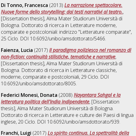
Di Tonno, Francesca
(2013)
La narrazione spettacolare.
Nuove forme dello storytelling: dai testi narrativi al teatro.
,
[Dissertation thesis], Alma Mater Studiorum Università di
Bologna. Dottorato di ricerca in
Letterature moderne,
comparate e postcoloniali: indirizzo "Letterature comparate"
,
25 Ciclo. DOI 10.6092/unibo/amsdottorato/5466.
Faienza, Lucia
(2017)
Il paradigma poliziesco nel romanzo di
non-fiction: continuità stilistiche, tematiche e narrative
,
[Dissertation thesis], Alma Mater Studiorum Università di
Bologna. Dottorato di ricerca in
Letterature classiche,
moderne, comparate e postcoloniali
, 29 Ciclo. DOI
10.6092/unibo/amsdottorato/8005.
Federici Monesi, Donata
(2008)
Nayantara Sahgal e la
letteratura politica dell'India indipendente
, [Dissertation
thesis], Alma Mater Studiorum Università di Bologna.
Dottorato di ricerca in
Letterature e culture dei Paesi di lingua
inglese
, 20 Ciclo. DOI 10.6092/unibo/amsdottorato/939.
Franchi, Luigi
(2017)
Lo spirito continua. La spettralità della