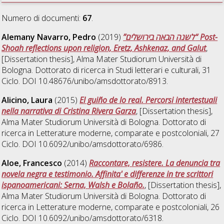
Numero di documenti:
67
.
Alemany Navarro, Pedro
(2019)
”לשנה הבאה בירושלים“ Post-
Shoah reflections upon religion, Eretz, Ashkenaz, and Galut
,
[Dissertation thesis], Alma Mater Studiorum Università di
Bologna. Dottorato di ricerca in
Studi letterari e culturali
, 31
Ciclo. DOI 10.48676/unibo/amsdottorato/8913.
Alicino, Laura
(2015)
El guiño de lo real. Percorsi intertestuali
nella narrativa di Cristina Rivera Garza
, [Dissertation thesis],
Alma Mater Studiorum Università di Bologna. Dottorato di
ricerca in
Letterature moderne, comparate e postcoloniali
, 27
Ciclo. DOI 10.6092/unibo/amsdottorato/6986.
Aloe, Francesco
(2014)
Raccontare, resistere. La denuncia tra
novela negra e testimonio. Affinita' e differenze in tre scrittori
ispanoamericani: Serna, Walsh e Bolaño.
, [Dissertation thesis],
Alma Mater Studiorum Università di Bologna. Dottorato di
ricerca in
Letterature moderne, comparate e postcoloniali
, 26
Ciclo. DOI 10.6092/unibo/amsdottorato/6318.