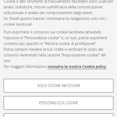
Cookie e altri strumenti di tracciamento facoltativi sono usati per
Questa lista e' stata generata il
Wed Aug 5 20:49:20 2026
analisi statistiche, misure sull'efficacia della comunicazione
CEST
.
istituzionale e analisi dei comportamenti degli utenti.
Se chiudi questo banner continuerai la navigazione solo con i
cookie necessari.
Atom
Puoi esprimere il consenso sui cookie facoltativi attivando
Rss 1.0
l'opzione in "Personalizza cookie" e, se vuoi, potrai esprimere
consensi più specifici in "Mostra cookie di profilazione".
Rss 2.0
Potrai sempre rivedere le tue scelte e verificare lo stato dei
consensi rientrando nella sezione "Impostazione cookie" del
sito.
AMS Dottorato
Per maggiori informazioni
consulta la nostra Cookie policy
.
ISSN: 2038-7946
Servizio implementato e gestito da
AlmaDL
COOKIE DI PROFILAZIONE -
Impostazioni Cookie
SOLO COOKIE NECESSARI
Informativa sulla privacy
FACOLTATIVI
Condizioni d’uso del sito
Si tratta di cookie utilizzati per analizzare le caratteristiche della
navigazione degli utenti, creare profili in base al loro comportamento
PERSONALIZZA COOKIE
sul sito, per analisi di marketing.
Mostra cookie di profilazione