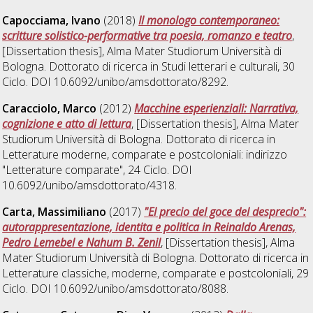
Capocciama, Ivano
(2018)
Il monologo contemporaneo:
scritture solistico-performative tra poesia, romanzo e teatro
,
[Dissertation thesis], Alma Mater Studiorum Università di
Bologna. Dottorato di ricerca in
Studi letterari e culturali
, 30
Ciclo. DOI 10.6092/unibo/amsdottorato/8292.
Caracciolo, Marco
(2012)
Macchine esperienziali: Narrativa,
cognizione e atto di lettura
, [Dissertation thesis], Alma Mater
Studiorum Università di Bologna. Dottorato di ricerca in
Letterature moderne, comparate e postcoloniali: indirizzo
"Letterature comparate"
, 24 Ciclo. DOI
10.6092/unibo/amsdottorato/4318.
Carta, Massimiliano
(2017)
"El precio del goce del desprecio":
autorappresentazione, identita e politica in Reinaldo Arenas,
Pedro Lemebel e Nahum B. Zenil
, [Dissertation thesis], Alma
Mater Studiorum Università di Bologna. Dottorato di ricerca in
Letterature classiche, moderne, comparate e postcoloniali
, 29
Ciclo. DOI 10.6092/unibo/amsdottorato/8088.