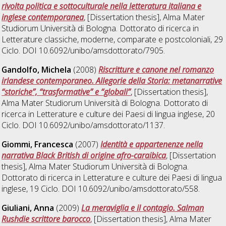
rivolta politica e sottoculturale nella letteratura italiana e
inglese contemporanea
, [Dissertation thesis], Alma Mater
Studiorum Università di Bologna. Dottorato di ricerca in
Letterature classiche, moderne, comparate e postcoloniali
, 29
Ciclo. DOI 10.6092/unibo/amsdottorato/7905.
Gandolfo, Michela
(2008)
Riscritture e canone nel romanzo
irlandese contemporaneo. Allegorie della Storia: metanarrative
“storiche”, “trasformative” e “globali”
, [Dissertation thesis],
Alma Mater Studiorum Università di Bologna. Dottorato di
ricerca in
Letterature e culture dei Paesi di lingua inglese
, 20
Ciclo. DOI 10.6092/unibo/amsdottorato/1137.
Giommi, Francesca
(2007)
Identità e appartenenze nella
narrativa Black British di origine afro-caraibica
, [Dissertation
thesis], Alma Mater Studiorum Università di Bologna.
Dottorato di ricerca in
Letterature e culture dei Paesi di lingua
inglese
, 19 Ciclo. DOI 10.6092/unibo/amsdottorato/558.
Giuliani, Anna
(2009)
La meraviglia e il contagio. Salman
Rushdie scrittore barocco
, [Dissertation thesis], Alma Mater