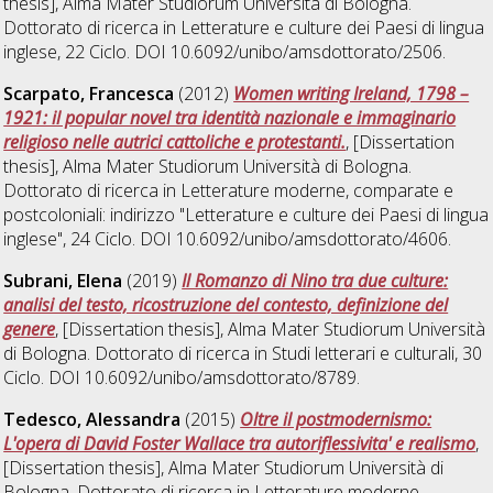
thesis], Alma Mater Studiorum Università di Bologna.
Dottorato di ricerca in
Letterature e culture dei Paesi di lingua
inglese
, 22 Ciclo. DOI 10.6092/unibo/amsdottorato/2506.
Scarpato, Francesca
(2012)
Women writing Ireland, 1798 –
1921: il popular novel tra identità nazionale e immaginario
religioso nelle autrici cattoliche e protestanti.
, [Dissertation
thesis], Alma Mater Studiorum Università di Bologna.
Dottorato di ricerca in
Letterature moderne, comparate e
postcoloniali: indirizzo "Letterature e culture dei Paesi di lingua
inglese"
, 24 Ciclo. DOI 10.6092/unibo/amsdottorato/4606.
Subrani, Elena
(2019)
Il Romanzo di Nino tra due culture:
analisi del testo, ricostruzione del contesto, definizione del
genere
, [Dissertation thesis], Alma Mater Studiorum Università
di Bologna. Dottorato di ricerca in
Studi letterari e culturali
, 30
Ciclo. DOI 10.6092/unibo/amsdottorato/8789.
Tedesco, Alessandra
(2015)
Oltre il postmodernismo:
L'opera di David Foster Wallace tra autoriflessivita' e realismo
,
[Dissertation thesis], Alma Mater Studiorum Università di
Bologna. Dottorato di ricerca in
Letterature moderne,