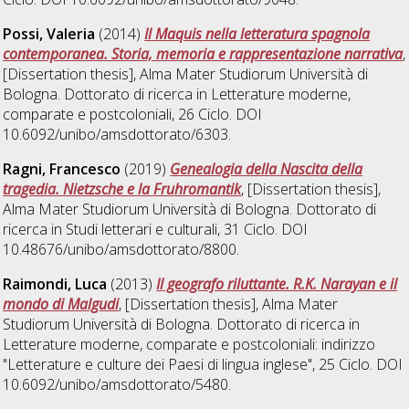
Possi, Valeria
(2014)
Il Maquis nella letteratura spagnola
contemporanea. Storia, memoria e rappresentazione narrativa
,
[Dissertation thesis], Alma Mater Studiorum Università di
Bologna. Dottorato di ricerca in
Letterature moderne,
comparate e postcoloniali
, 26 Ciclo. DOI
10.6092/unibo/amsdottorato/6303.
Ragni, Francesco
(2019)
Genealogia della Nascita della
tragedia. Nietzsche e la Fruhromantik
, [Dissertation thesis],
Alma Mater Studiorum Università di Bologna. Dottorato di
ricerca in
Studi letterari e culturali
, 31 Ciclo. DOI
10.48676/unibo/amsdottorato/8800.
Raimondi, Luca
(2013)
Il geografo riluttante. R.K. Narayan e il
mondo di Malgudi
, [Dissertation thesis], Alma Mater
Studiorum Università di Bologna. Dottorato di ricerca in
Letterature moderne, comparate e postcoloniali: indirizzo
"Letterature e culture dei Paesi di lingua inglese"
, 25 Ciclo. DOI
10.6092/unibo/amsdottorato/5480.