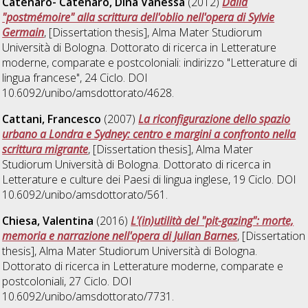
Catenaro- Catenaro, Dina Vanessa
(2012)
Dalla
"postmémoire" alla scrittura dell'oblio nell'opera di Sylvie
Germain
, [Dissertation thesis], Alma Mater Studiorum
Università di Bologna. Dottorato di ricerca in
Letterature
moderne, comparate e postcoloniali: indirizzo "Letterature di
lingua francese"
, 24 Ciclo. DOI
10.6092/unibo/amsdottorato/4628.
Cattani, Francesco
(2007)
La riconfigurazione dello spazio
urbano a Londra e Sydney: centro e margini a confronto nella
scrittura migrante
, [Dissertation thesis], Alma Mater
Studiorum Università di Bologna. Dottorato di ricerca in
Letterature e culture dei Paesi di lingua inglese
, 19 Ciclo. DOI
10.6092/unibo/amsdottorato/561.
Chiesa, Valentina
(2016)
L'(in)utilità del "pit-gazing": morte,
memoria e narrazione nell'opera di Julian Barnes
, [Dissertation
thesis], Alma Mater Studiorum Università di Bologna.
Dottorato di ricerca in
Letterature moderne, comparate e
postcoloniali
, 27 Ciclo. DOI
10.6092/unibo/amsdottorato/7731.