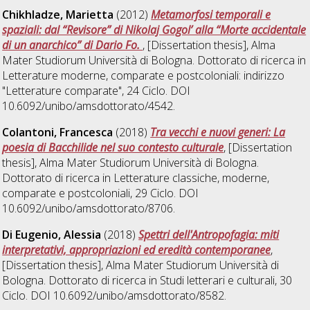
Chikhladze, Marietta
(2012)
Metamorfosi temporali e
spaziali: dal “Revisore” di Nikolaj Gogol’ alla “Morte accidentale
di un anarchico” di Dario Fo.
, [Dissertation thesis], Alma
Mater Studiorum Università di Bologna. Dottorato di ricerca in
Letterature moderne, comparate e postcoloniali: indirizzo
"Letterature comparate"
, 24 Ciclo. DOI
10.6092/unibo/amsdottorato/4542.
Colantoni, Francesca
(2018)
Tra vecchi e nuovi generi: La
poesia di Bacchilide nel suo contesto culturale
, [Dissertation
thesis], Alma Mater Studiorum Università di Bologna.
Dottorato di ricerca in
Letterature classiche, moderne,
comparate e postcoloniali
, 29 Ciclo. DOI
10.6092/unibo/amsdottorato/8706.
Di Eugenio, Alessia
(2018)
Spettri dell'Antropofagia: miti
interpretativi, appropriazioni ed eredità contemporanee
,
[Dissertation thesis], Alma Mater Studiorum Università di
Bologna. Dottorato di ricerca in
Studi letterari e culturali
, 30
Ciclo. DOI 10.6092/unibo/amsdottorato/8582.