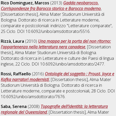
Rico Dominguez, Marcos
(2013)
Gadda neobarocco.
Corrispondenze fra Barocco storico e Barocco moderno
,
[Dissertation thesis], Alma Mater Studiorum Università di
Bologna. Dottorato di ricerca in
Letterature moderne,
comparate e postcoloniali: indirizzo "Letterature comparate"
,
25 Ciclo. DOI 10.6092/unibo/amsdottorato/5516.
Rizzà, Laura
(2010)
Una mappa per la porta del non ritorno:
l'appartenenza nella letteratura nera canadese
, [Dissertation
thesis], Alma Mater Studiorum Università di Bologna.
Dottorato di ricerca in
Letterature e culture dei Paesi di lingua
inglese
, 22 Ciclo. DOI 10.6092/unibo/amsdottorato/2477.
Rossi, Raffaello
(2016)
Ontologie del soggetto : Proust, Joyce e
Kafka narratori modernisti
, [Dissertation thesis], Alma Mater
Studiorum Università di Bologna. Dottorato di ricerca in
Letterature moderne, comparate e postcoloniali
, 28 Ciclo. DOI
10.6092/unibo/amsdottorato/7676.
Saba, Serena
(2008)
Topografie dell'identità: la letteratura
regionale del Queensland
, [Dissertation thesis], Alma Mater