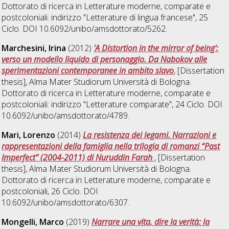
Dottorato di ricerca in
Letterature moderne, comparate e
postcoloniali: indirizzo "Letterature di lingua francese"
, 25
Ciclo. DOI 10.6092/unibo/amsdottorato/5262.
Marchesini, Irina
(2012)
'A Distortion in the mirror of being':
verso un modello liquido di personaggio. Da Nabokov alle
sperimentazioni contemporanee in ambito slavo
, [Dissertation
thesis], Alma Mater Studiorum Università di Bologna.
Dottorato di ricerca in
Letterature moderne, comparate e
postcoloniali: indirizzo "Letterature comparate"
, 24 Ciclo. DOI
10.6092/unibo/amsdottorato/4789.
Mari, Lorenzo
(2014)
La resistenza dei legami. Narrazioni e
rappresentazioni della famiglia nella trilogia di romanzi “Past
Imperfect” (2004-2011) di Nuruddin Farah
, [Dissertation
thesis], Alma Mater Studiorum Università di Bologna.
Dottorato di ricerca in
Letterature moderne, comparate e
postcoloniali
, 26 Ciclo. DOI
10.6092/unibo/amsdottorato/6307.
Mongelli, Marco
(2019)
Narrare una vita, dire la verità: la