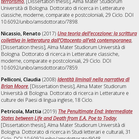
terrorismo
, [Dissertation thesis], Alma Mater Studiorum
Università di Bologna. Dottorato di ricerca in
Letterature
classiche, moderne, comparate e postcoloniali
, 29 Ciclo. DOI
10.6092/unibo/amsdottorato/7898.
Nicassio, Renato
(2017)
Una teoria dell'eccezione: la scrittura
collettiva in letteratura dall'Ottocento all'età contemporanea
,
[Dissertation thesis], Alma Mater Studiorum Università di
Bologna. Dottorato di ricerca in
Letterature classiche,
moderne, comparate e postcoloniali
, 29 Ciclo. DOI
10.6092/unibo/amsdottorato/7859.
Pelliconi, Claudia
(2008)
Identità liminali nella narrativa di
Brian Moore
, [Dissertation thesis], Alma Mater Studiorum
Università di Bologna. Dottorato di ricerca in
Letterature e
culture dei Paesi di lingua inglese
, 18 Ciclo.
Petricola, Mattia
(2019)
The Penultimate End: Intermediate
States between Life and Death from E.A. Poe to Today
,
[Dissertation thesis], Alma Mater Studiorum Università di
Bologna. Dottorato di ricerca in
Studi letterari e culturali
, 31
Ciclo. DOI 10.6092/unibo/amsdottorato/9048.