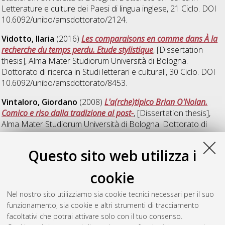
Letterature e culture dei Paesi di lingua inglese
, 21 Ciclo. DOI
10.6092/unibo/amsdottorato/2124.
Vidotto, Ilaria
(2016)
Les comparaisons en comme dans À la
recherche du temps perdu. Etude stylistique
, [Dissertation
thesis], Alma Mater Studiorum Università di Bologna.
Dottorato di ricerca in
Studi letterari e culturali
, 30 Ciclo. DOI
10.6092/unibo/amsdottorato/8453.
Vintaloro, Giordano
(2008)
L'a(rche)tipico Brian O'Nolan.
Comico e riso dalla tradizione al post-
, [Dissertation thesis],
Alma Mater Studiorum Università di Bologna. Dottorato di
ricerca in
Letterature e culture dei Paesi di lingua inglese
, 20
Ciclo. DOI 10.6092/unibo/amsdottorato/938.
Questo sito web utilizza i
Zampieri, Lucia Viola
(2017)
Antonio Lobo Antunes, memorie
cookie
che si narrano
, [Dissertation thesis], Alma Mater Studiorum
Università di Bologna. Dottorato di ricerca in
Letterature
Nel nostro sito utilizziamo sia cookie tecnici necessari per il suo
moderne, comparate e postcoloniali
, 27 Ciclo. DOI
funzionamento, sia cookie e altri strumenti di tracciamento
10.6092/unibo/amsdottorato/7973.
facoltativi che potrai attivare solo con il tuo consenso.