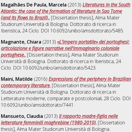
Magalhães De Paula, Marcela
(2013)
Literatures in the South
Atlantic: the case of the formation of literature in Sao Tome
(and its flows to Brazil).
, [Dissertation thesis], Alma Mater
Studiorum Università di Bologna. Dottorato di ricerca in
Iberistica
, 24 Ciclo. DOI 10.6092/unibo/amsdottorato/5485.
Magnante, Chiara
(2013)
«L’impero portatile» dei portoghesi:
articolazione e figure narrative nell’immaginario coloniale
portoghese.
, [Dissertation thesis], Alma Mater Studiorum
Università di Bologna. Dottorato di ricerca in
Iberistica
, 24
Ciclo. DOI 10.6092/unibo/amsdottorato/5423.
Maini, Matilde
(2016)
Expressions of the periphery in Brazilian
contemporary literature
, [Dissertation thesis], Alma Mater
Studiorum Università di Bologna. Dottorato di ricerca in
Letterature moderne, comparate e postcoloniali
, 28 Ciclo. DOI
10.6092/unibo/amsdottorato/7441.
Mansueto, Claudia
(2013)
Il rapporto madre-figlia nelle
letterature femminili maghrebine (1980-2010)
, [Dissertation
thesis], Alma Mater Studiorum Università di Bologna.