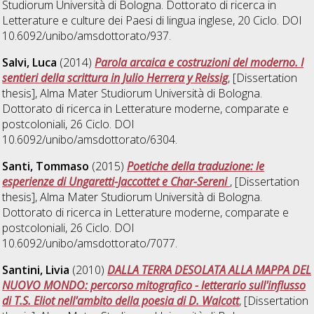
Studiorum Università di Bologna. Dottorato di ricerca in
Letterature e culture dei Paesi di lingua inglese
, 20 Ciclo. DOI
10.6092/unibo/amsdottorato/937.
Salvi, Luca
(2014)
Parola arcaica e costruzioni del moderno. I
sentieri della scrittura in Julio Herrera y Reissig
, [Dissertation
thesis], Alma Mater Studiorum Università di Bologna.
Dottorato di ricerca in
Letterature moderne, comparate e
postcoloniali
, 26 Ciclo. DOI
10.6092/unibo/amsdottorato/6304.
Santi, Tommaso
(2015)
Poetiche della traduzione: le
esperienze di Ungaretti-Jaccottet e Char-Sereni
, [Dissertation
thesis], Alma Mater Studiorum Università di Bologna.
Dottorato di ricerca in
Letterature moderne, comparate e
postcoloniali
, 26 Ciclo. DOI
10.6092/unibo/amsdottorato/7077.
Santini, Livia
(2010)
DALLA TERRA DESOLATA ALLA MAPPA DEL
NUOVO MONDO: percorso mitografico - letterario sull'influsso
di T.S. Eliot nell'ambito della poesia di D. Walcott
, [Dissertation