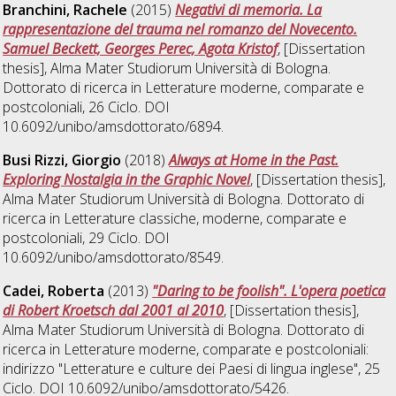
Branchini, Rachele
(2015)
Negativi di memoria. La
rappresentazione del trauma nel romanzo del Novecento.
Samuel Beckett, Georges Perec, Agota Kristof
, [Dissertation
thesis], Alma Mater Studiorum Università di Bologna.
Dottorato di ricerca in
Letterature moderne, comparate e
postcoloniali
, 26 Ciclo. DOI
10.6092/unibo/amsdottorato/6894.
Busi Rizzi, Giorgio
(2018)
Always at Home in the Past.
Exploring Nostalgia in the Graphic Novel
, [Dissertation thesis],
Alma Mater Studiorum Università di Bologna. Dottorato di
ricerca in
Letterature classiche, moderne, comparate e
postcoloniali
, 29 Ciclo. DOI
10.6092/unibo/amsdottorato/8549.
Cadei, Roberta
(2013)
"Daring to be foolish". L'opera poetica
di Robert Kroetsch dal 2001 al 2010
, [Dissertation thesis],
Alma Mater Studiorum Università di Bologna. Dottorato di
ricerca in
Letterature moderne, comparate e postcoloniali:
indirizzo "Letterature e culture dei Paesi di lingua inglese"
, 25
Ciclo. DOI 10.6092/unibo/amsdottorato/5426.