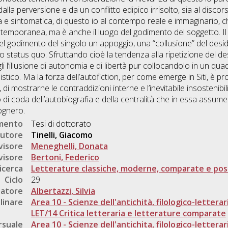
lla perversione e da un conflitto edipico irrisolto, sia al discors
tica e sintomatica, di questo io al contempo reale e immaginario,
contemporanea, ma è anche il luogo del godimento del soggetto. Il
nel godimento del singolo un appoggio, una “collusione” del desi
status quo. Sfruttando cioè la tendenza alla ripetizione del desid
li l’illusione di autonomia e di libertà pur collocandolo in un quad
istico. Ma la forza dell’autofiction, per come emerge in Siti, è pro
 di mostrarne le contraddizioni interne e l’inevitabile insostenibil
di coda dell’autobiografia e della centralità che in essa assume i
ognero.
umento
Tesi di dottorato
utore
Tinelli, Giacomo
visore
Meneghelli, Donata
visore
Bertoni, Federico
icerca
Letterature classiche, moderne, comparate e post
Ciclo
29
natore
Albertazzi, Silvia
linare
Area 10 - Scienze dell'antichità, filologico-letterar
LET/14 Critica letteraria e letterature comparate
rsuale
Area 10 - Scienze dell'antichita, filologico-letterar