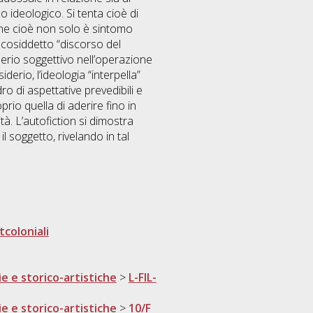
o ideologico. Si tenta cioè di
 che cioè non solo è sintomo
 cosiddetto “discorso del
derio soggettivo nell’operazione
erio, l’ideologia “interpella”
ro di aspettative prevedibili e
prio quella di aderire fino in
ità. L’autofiction si dimostra
l soggetto, rivelando in tal
coloniali
ie e storico-artistiche
>
L-FIL-
ie e storico-artistiche
>
10/F