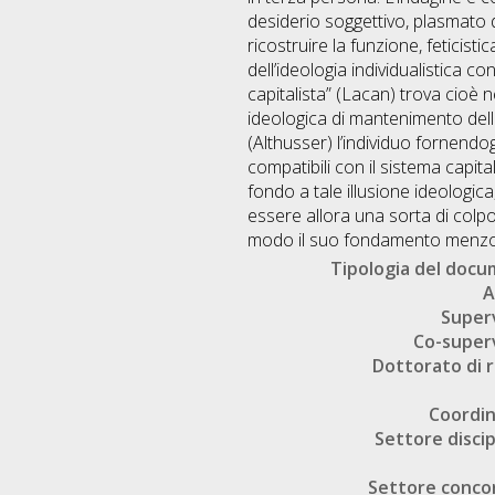
desiderio soggettivo, plasmato da
ricostruire la funzione, feticis
dell’ideologia individualistica 
capitalista” (Lacan) trova cioè 
ideologica di mantenimento dello 
(Althusser) l’individuo fornendog
compatibili con il sistema capital
fondo a tale illusione ideologica,
essere allora una sorta di colpo 
modo il suo fondamento menz
Tipologia del doc
A
Super
Co-super
Dottorato di r
Coordi
Settore discip
Settore conco