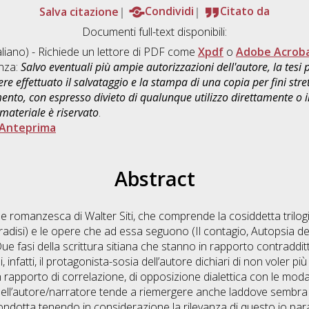
Salva citazione
Condividi
Citato da
Documenti full-text disponibili:
aliano) - Richiede un lettore di PDF come
Xpdf
o
Adobe Acrob
enza:
Salvo eventuali più ampie autorizzazioni dell'autore, la tesi
re effettuato il salvataggio e la stampa di una copia per fini stre
mento, con espresso divieto di qualunque utilizzo direttamente o
 materiale è riservato
.
Anteprima
Abstract
ne romanzesca di Walter Siti, che comprende la cosiddetta trilogi
adisi) e le opere che ad essa seguono (Il contagio, Autopsia de
 Due fasi della scrittura sitiana che stanno in rapporto contraddi
 infatti, il protagonista-sosia dell’autore dichiari di non voler più
pporto di correlazione, di opposizione dialettica con le modalità
 dell’autore/narratore tende a riemergere anche laddove sembra
ondotta tenendo in considerazione la rilevanza di questo io para