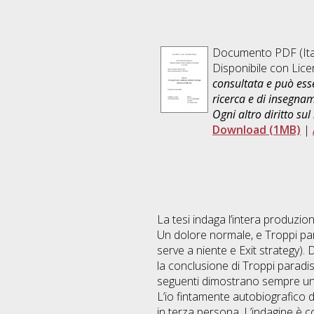
Documento PDF
(It
Disponibile con Lic
consultata e può esse
ricerca e di insegna
Ogni altro diritto sul
Download (1MB)
|
La tesi indaga l’intera produzio
Un dolore normale, e Troppi par
serve a niente e Exit strategy).
la conclusione di Troppi paradisi,
seguenti dimostrano sempre un ra
L’io fintamente autobiografico
in terza persona. L’indagine è c