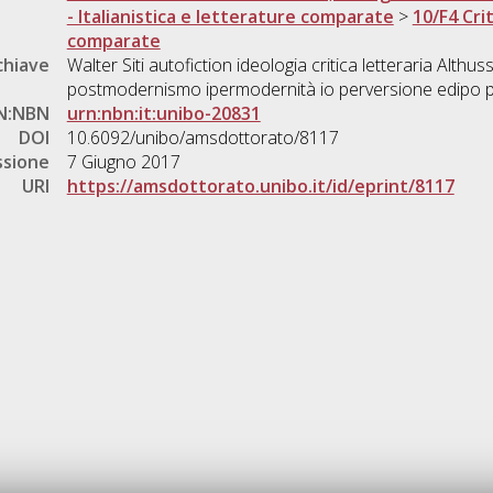
- Italianistica e letterature comparate
>
10/F4 Cri
comparate
chiave
Walter Siti autofiction ideologia critica letteraria Alth
postmodernismo ipermodernità io perversione edipo p
N:NBN
urn:nbn:it:unibo-20831
DOI
10.6092/unibo/amsdottorato/8117
ssione
7 Giugno 2017
URI
https://amsdottorato.unibo.it/id/eprint/8117