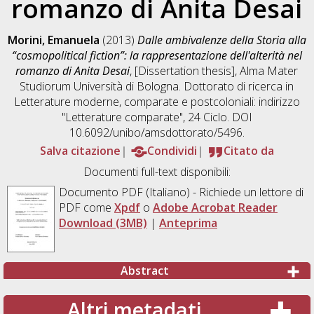
romanzo di Anita Desai
Morini, Emanuela
(2013)
Dalle ambivalenze della Storia alla
“cosmopolitical fiction”: la rappresentazione dell'alterità nel
romanzo di Anita Desai
, [Dissertation thesis], Alma Mater
Studiorum Università di Bologna. Dottorato di ricerca in
Letterature moderne, comparate e postcoloniali: indirizzo
"Letterature comparate"
, 24 Ciclo. DOI
10.6092/unibo/amsdottorato/5496.
Salva citazione
Condividi
Citato da
Documenti full-text disponibili:
Documento PDF
(Italiano) - Richiede un lettore di
PDF come
Xpdf
o
Adobe Acrobat Reader
Download (3MB)
|
Anteprima
Abstract
Altri metadati