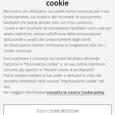
cookie
Nel nostro sito utilizziamo sia cookie tecnici necessari per il suo
funzionamento, sia cookie e altri strumenti di tracciamento
facoltativi che potrai attivare solo con il tuo consenso.
Cookie e altri strumenti di tracciamento facoltativi sono usati per
Gestione del documento:
analisi statistiche, misure sull'efficacia della comunicazione
istituzionale e analisi dei comportamenti degli utenti.
Se chiudi questo banner continuerai la navigazione solo con i
cookie necessari.
Atom
Puoi esprimere il consenso sui cookie facoltativi attivando
Rss 1.0
l'opzione in "Personalizza cookie" e, se vuoi, potrai esprimere
consensi più specifici in "Mostra cookie di profilazione".
Rss 2.0
Potrai sempre rivedere le tue scelte e verificare lo stato dei
consensi rientrando nella sezione "Impostazione cookie" del
sito.
AMS Dottorato
Per maggiori informazioni
consulta la nostra Cookie policy
.
ISSN: 2038-7946
Servizio implementato e gestito da
AlmaDL
Impostazioni Cookie
COOKIE DI PROFILAZIONE -
SOLO COOKIE NECESSARI
Informativa sulla privacy
FACOLTATIVI