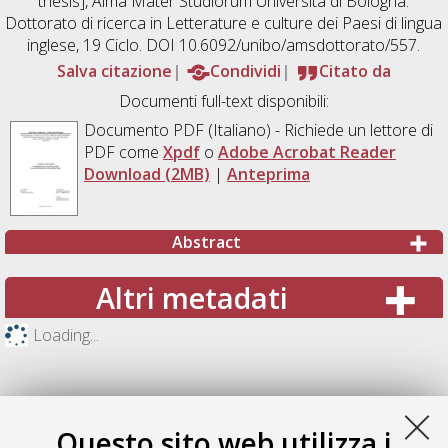
thesis], Alma Mater Studiorum Università di Bologna.
Dottorato di ricerca in
Letterature e culture dei Paesi di lingua
inglese
, 19 Ciclo. DOI 10.6092/unibo/amsdottorato/557.
Salva citazione
Condividi
Citato da
Documenti full-text disponibili:
Documento PDF
(Italiano) - Richiede un lettore di
PDF come
Xpdf
o
Adobe Acrobat Reader
Download (2MB)
|
Anteprima
Abstract
Altri metadati
Loading...
Questo sito web utilizza i