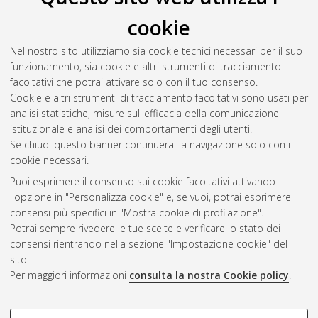
cookie
Nel nostro sito utilizziamo sia cookie tecnici necessari per il suo
funzionamento, sia cookie e altri strumenti di tracciamento
facoltativi che potrai attivare solo con il tuo consenso.
Cookie e altri strumenti di tracciamento facoltativi sono usati per
Gestione del documento:
analisi statistiche, misure sull'efficacia della comunicazione
istituzionale e analisi dei comportamenti degli utenti.
Se chiudi questo banner continuerai la navigazione solo con i
cookie necessari.
Atom
Puoi esprimere il consenso sui cookie facoltativi attivando
Rss 1.0
l'opzione in "Personalizza cookie" e, se vuoi, potrai esprimere
consensi più specifici in "Mostra cookie di profilazione".
Rss 2.0
Potrai sempre rivedere le tue scelte e verificare lo stato dei
consensi rientrando nella sezione "Impostazione cookie" del
sito.
AMS Dottorato
Per maggiori informazioni
consulta la nostra Cookie policy
.
ISSN: 2038-7946
Servizio implementato e gestito da
AlmaDL
Impostazioni Cookie
COOKIE DI PROFILAZIONE -